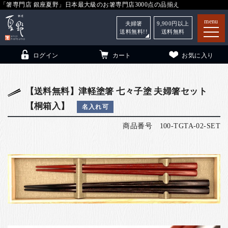
「箸専門店 銀座夏野」日本最大級のお箸専門店3000点の品揃え
menu
夫婦箸
9,900
円以上
送料無料!!
送料無料
ログイン
カート
お気に入り
【送料無料】津軽塗箸 七々子塗 夫婦箸セット
【桐箱入】
名入れ可
箸
（贈答用・自宅用）
商品番号
100-TGTA-02-SET
子供和食器
（贈答用・自宅用）
銀座夏野・箸長
について
小夏
について
こども和食器
ご利用ガイド
法人・飲食店のお客様