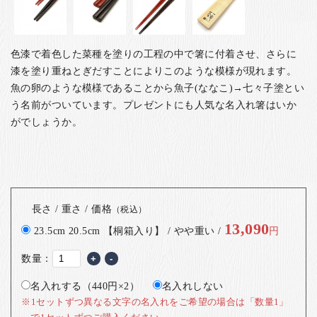
色漆で着色した菜種を塗りの工程の中で箸に付着させ、さらに
漆を塗り重ねとぎだすことによりこのような模様が現れます。
魚の卵のような模様であることから魚子(ななこ)→七々子塗とい
う名前がついています。
プレゼントにも人気な名入れ箸はいか
がでしょうか。
長さ / 重さ / 価格
（税込）
13,090
23.5cm 20.5cm 【桐箱入り】 / やや重い /
円
数量：
+
-
名入れする（440円×2）
名入れしない
※1セットずつ異なる文字の名入れをご希望の場合は「数量1」