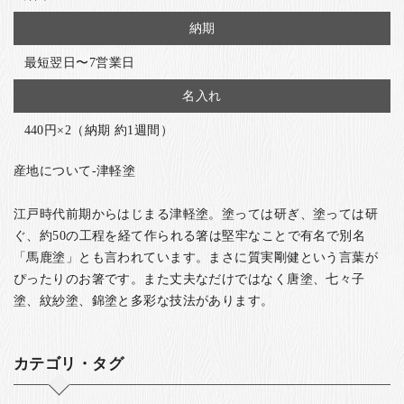
納期
最短翌日〜7営業日
名入れ
440円×2（納期 約1週間）
産地について-津軽塗
江戸時代前期からはじまる津軽塗。塗っては研ぎ、塗っては研
ぐ、約50の工程を経て作られる箸は堅牢なことで有名で別名
「馬鹿塗」とも言われています。まさに質実剛健という言葉が
ぴったりのお箸です。また丈夫なだけではなく唐塗、七々子
塗、紋紗塗、錦塗と多彩な技法があります。
カテゴリ・タグ