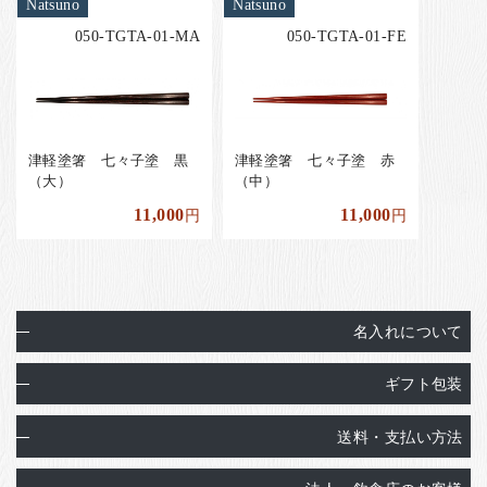
Natsuno
Natsuno
050-TGTA-01-MA
050-TGTA-01-FE
津軽塗箸 七々子塗 黒
津軽塗箸 七々子塗 赤
（大）
（中）
11,000
11,000
円
円
名入れについて
ギフト包装
送料・支払い方法