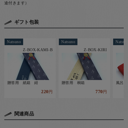
途付きます）
ギフト包装
Natsuno
Natsuno
Natsun
Z-BOX-KAMI-B
Z-BOX-KIRI
贈答用 紙箱 紺
贈答用 桐箱
風呂敷
220
770
円
円
関連商品