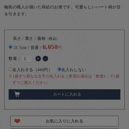
輪島の職人が描いた蒔絵のお箸です。可愛らしいハート柄が目
を引きます。
長さ / 重さ / 価格
（税込）
6,050
21.5cm / 普通 /
円
数量：
+
-
名入れする（440円）
名入れしない
※1膳ずつ異なる文字の名入れをご希望の場合は「数量1」で1膳
ずつご購入ください。
カートに入れる
お気に入りに入れる