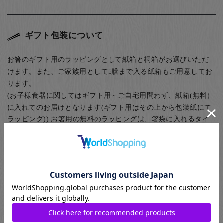
ギフト包装について
お箸のギフト用のラッピングとして紙箱と桐箱がお選びいただ
けます。また、ご家族用として5膳まで入る紙箱もご用意してお
ります。
(お子様食器に関してはギフト用・ご自宅用問わず、紙箱(無料)
に入れてのお届けとなります(ギフト用はその上から包装紙にて
ラッピング)) お箸用の無料のラッピングは、箸袋に入れるタイ
プのものになります。
お箸用のギフトボックスをご注文いただいた方は、￥440-(税別)
でさらに風呂敷でのラッピングもご指定いただけます。日本の
伝統的な贈り物のスタイルで、お箸のプレゼントにぴったりな
包装です。