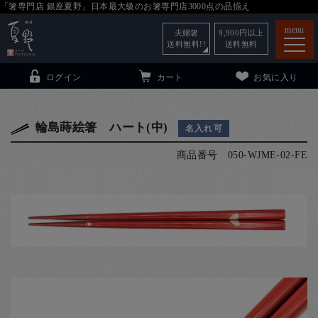
「箸専門店 銀座夏野」日本最大級のお箸専門店3000点の品揃え
menu
夫婦箸
9,900
円以上
送料無料!!
送料無料
ログイン
カート
お気に入り
輪島蒔絵箸 ハート(中)
名入れ可
商品番号
050-WJME-02-FE
箸
（贈答用・自宅用）
子供和食器
（贈答用・自宅用）
銀座夏野・箸長
について
小夏
について
こども和食器
ご利用ガイド
法人・飲食店のお客様