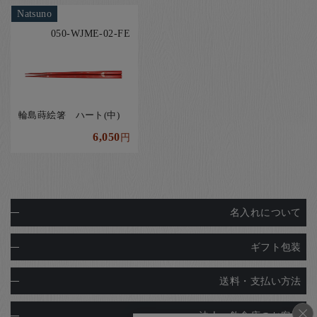
Natsuno
050-WJME-02-FE
輪島蒔絵箸 ハート(中)
6,050
円
名入れについて
ギフト包装
送料・支払い方法
法人・飲食店のお客様