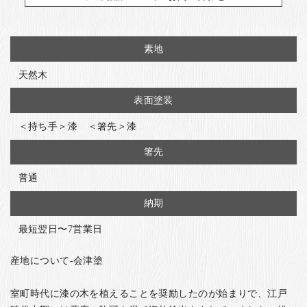
素地
天然木
表面塗装
＜持ち手＞漆 ＜箸先＞漆
箸先
普通
納期
最短翌日〜7営業日
産地について-会津塗
室町時代に漆の木を植えることを奨励したのが始まりで、江戸