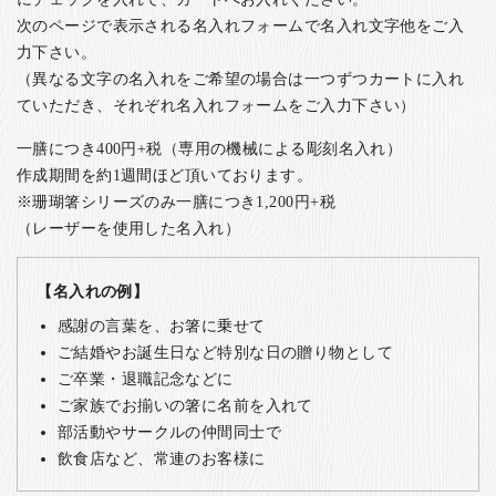
次のページで表示される名入れフォームで名入れ文字他をご入
力下さい。
（異なる文字の名入れをご希望の場合は一つずつカートに入れ
ていただき、それぞれ名入れフォームをご入力下さい）
一膳につき400円+税（専用の機械による彫刻名入れ）
作成期間を約1週間ほど頂いております。
※珊瑚箸シリーズのみ一膳につき1,200円+税
（レーザーを使用した名入れ）
【名入れの例】
感謝の言葉を、お箸に乗せて
ご結婚やお誕生日など特別な日の贈り物として
ご卒業・退職記念などに
ご家族でお揃いの箸に名前を入れて
部活動やサークルの仲間同士で
飲食店など、常連のお客様に