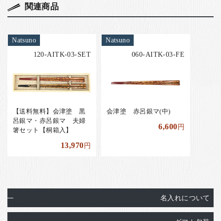
関連商品
Natsuno
Natsuno
120-AITK-03-SET
060-AITK-03-FE
【送料無料】会津塗 黒
会津塗 赤呂銀マ(中)
呂銀マ・赤呂銀マ 夫婦
6,600
円
箸セット【桐箱入】
13,970
円
名入れについて