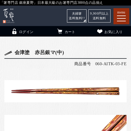
「箸専門店 銀座夏野」日本最大級のお箸専門店3000点の品揃え
menu
夫婦箸
9,900
円以上
送料無料!!
送料無料
ログイン
カート
お気に入り
会津塗 赤呂銀マ(中)
商品番号
060-AITK-03-FE
箸
（贈答用・自宅用）
子供和食器
（贈答用・自宅用）
銀座夏野・箸長
について
小夏
について
こども和食器
ご利用ガイド
法人・飲食店のお客様