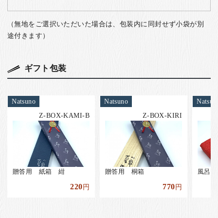
（無地をご選択いただいた場合は、包装内に同封せず小袋が別
途付きます）
ギフト包装
Natsuno
Natsuno
Natsun
Z-BOX-KAMI-B
Z-BOX-KIRI
贈答用 紙箱 紺
贈答用 桐箱
風呂敷
220
770
円
円