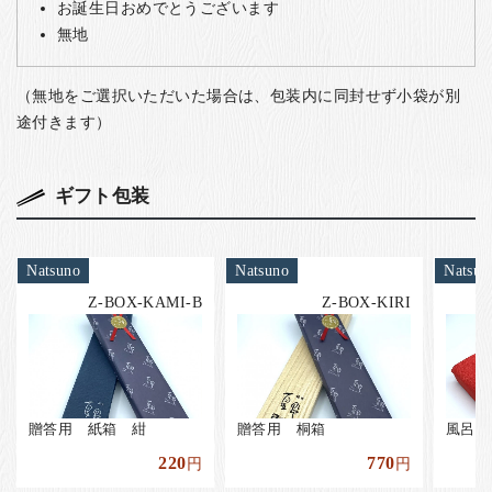
お誕生日おめでとうございます
無地
（無地をご選択いただいた場合は、包装内に同封せず小袋が別
途付きます）
ギフト包装
Natsuno
Natsuno
Natsun
Z-BOX-KAMI-B
Z-BOX-KIRI
贈答用 紙箱 紺
贈答用 桐箱
風呂敷
220
770
円
円