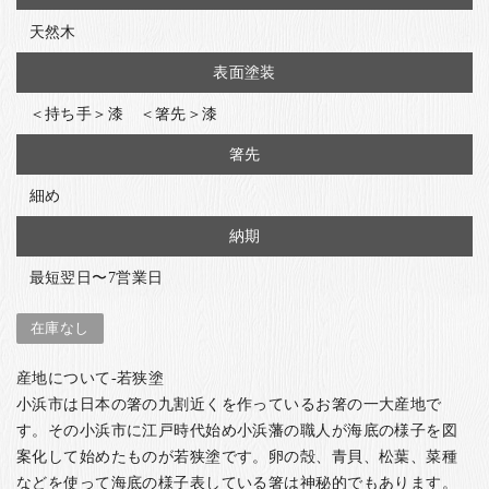
天然木
表面塗装
＜持ち手＞漆 ＜箸先＞漆
箸先
細め
納期
最短翌日〜7営業日
在庫なし
産地について-若狭塗
小浜市は日本の箸の九割近くを作っているお箸の一大産地で
す。その小浜市に江戸時代始め小浜藩の職人が海底の様子を図
案化して始めたものが若狭塗です。卵の殻、青貝、松葉、菜種
などを使って海底の様子表している箸は神秘的でもあります。