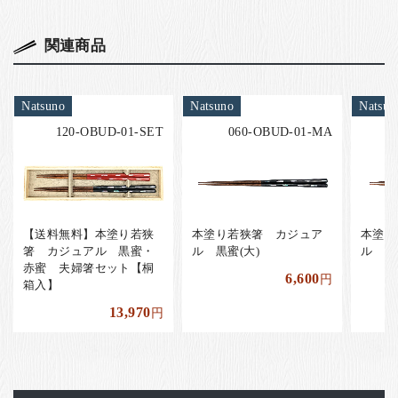
関連商品
Natsuno
Natsuno
Natsun
120-OBUD-01-SET
060-OBUD-01-MA
【送料無料】本塗り若狭
本塗り若狭箸 カジュア
本塗り
箸 カジュアル 黒蜜・
ル 黒蜜(大)
ル 赤
赤蜜 夫婦箸セット【桐
6,600
円
箱入】
13,970
円