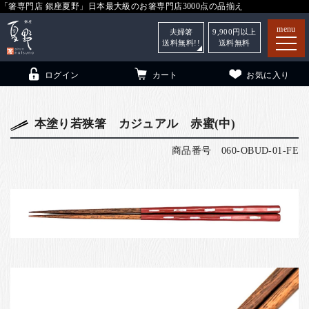
「箸専門店 銀座夏野」日本最大級のお箸専門店3000点の品揃え
menu
夫婦箸
9,900
円以上
送料無料!!
送料無料
ログイン
カート
お気に入り
本塗り若狭箸 カジュアル 赤蜜(中)
商品番号
060-OBUD-01-FE
箸
（贈答用・自宅用）
子供和食器
（贈答用・自宅用）
銀座夏野・箸長
について
小夏
について
こども和食器
ご利用ガイド
法人・飲食店のお客様