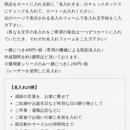
商品をカートに入れる前に「名入れする」のチェックボックス
にチェックを入れて、カートへお入れください。
次のページで表示される名入れフォームで名入れ文字他をご入
力下さい。
（異なる文字の名入れをご希望の場合は一つずつカートに入れ
ていただき、それぞれ名入れフォームをご入力下さい）
一膳につき400円+税（専用の機械による彫刻名入れ）
作成期間を約1週間ほど頂いております。
※珊瑚箸シリーズのみ一膳につき1,200円+税
（レーザーを使用した名入れ）
【名入れの例】
感謝の言葉を、お箸に乗せて
ご結婚やお誕生日など特別な日の贈り物として
ご卒業・退職記念などに
ご家族でお揃いの箸に名前を入れて
部活動やサークルの仲間同士で