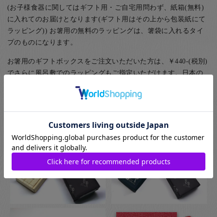
(お子様食器に関してはギフト用・ご自宅用問わず、紙箱(無料)
に入れてのお届けとなります(ギフト用はその上から包装紙にて
ラッピング)) お箸用の無料のラッピングは、箸袋に入れるタイ
プのものになります。
お箸用のギフトボックスをご注文いただいた方は、￥440-(税別)
でさらに風呂敷でのラッピングもご指定いただけます。日本の
伝統的な贈り物のスタイルで、お箸のプレゼントにぴったりな
包装です。