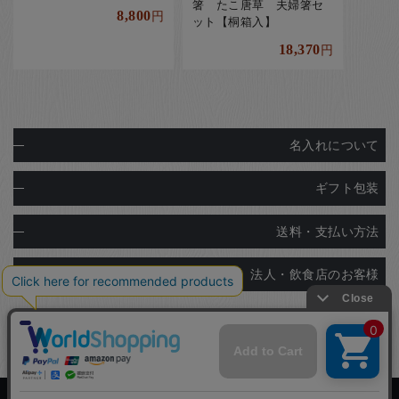
箸 たこ唐草 夫婦箸セ
8,800
円
ット【桐箱入】
18,370
円
名入れについて
ギフト包装
送料・支払い方法
法人・飲食店のお客様
Copyright© Ginza Natsuno Co.,Ltd.