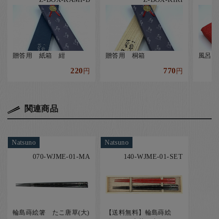
贈答用 紙箱 紺
贈答用 桐箱
風呂敷
220
770
円
円
関連商品
Natsuno
Natsuno
070-WJME-01-MA
140-WJME-01-SET
輪島蒔絵箸 たこ唐草(大)
【送料無料】輪島蒔絵