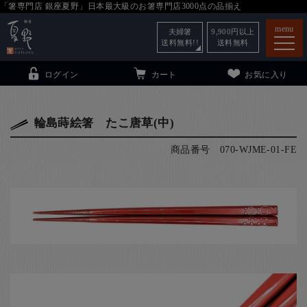
「箸専門店 銀座夏野」日本最大級のお箸専門店3000点の品揃え
menu
夫婦箸
9,900
円以上
送料無料!!
送料無料
ログイン
カート
お気に入り
輪島蒔絵箸 たこ唐草(中)
商品番号
070-WJME-01-FE
箸
（贈答用・自宅用）
子供和食器
（贈答用・自宅用）
銀座夏野・箸長
について
小夏
について
こども和食器
ご利用ガイド
法人・飲食店のお客様