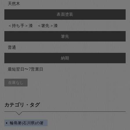
天然木
表面塗装
＜持ち手＞漆 ＜箸先＞漆
箸先
普通
納期
最短翌日〜7営業日
在庫なし
カテゴリ・タグ
輪島箸(石川県)の箸