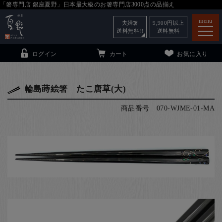
「箸専門店 銀座夏野」日本最大級のお箸専門店3000点の品揃え
menu
夫婦箸
9,900
円以上
送料無料!!
送料無料
ログイン
カート
お気に入り
輪島蒔絵箸 たこ唐草(大)
商品番号
070-WJME-01-MA
箸
（贈答用・自宅用）
子供和食器
（贈答用・自宅用）
銀座夏野・箸長
について
小夏
について
こども和食器
ご利用ガイド
法人・飲食店のお客様