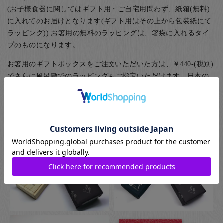
(お子様食器に関してはギフト用・ご自宅用問わず、紙箱(無料)
に入れてのお届けとなります(ギフト用はその上から包装紙にて
ラッピング)) お箸用の無料のラッピングは、箸袋に入れるタイ
プのものになります。
お箸用のギフトボックスをご注文いただいた方は、￥440-(税別)
でさらに風呂敷でのラッピングもご指定いただけます。日本の
伝統的な贈り物のスタイルで、お箸のプレゼントにぴったりな
包装です。