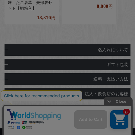
箸 たこ唐草 夫婦箸セ
8,800
円
ット【桐箱入】
18,370
円
名入れについて
ギフト包装
送料・支払い方法
法人・飲食店のお客様