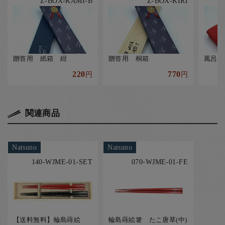
Z-BOX-KAMI-B
Z-BOX-KIRI
贈答用 紙箱 紺
贈答用 桐箱
風呂敷
220
770
円
円
関連商品
Natsuno
Natsuno
140-WJME-01-SET
070-WJME-01-FE
【送料無料】輪島蒔絵
輪島蒔絵箸 たこ唐草(中)