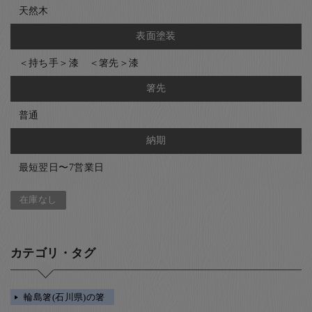
天然木
表面塗装
＜持ち手＞漆 ＜箸先＞漆
箸先
普通
納期
最短翌日〜7営業日
在庫なし
カテゴリ・タグ
輪島箸(石川県)の箸