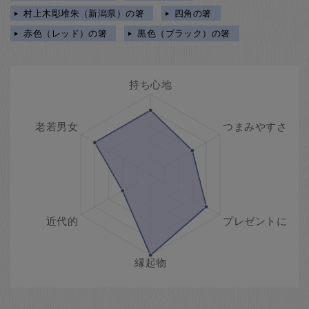
村上木彫堆朱（新潟県）の箸
四角の箸
赤色（レッド）の箸
黒色（ブラック）の箸