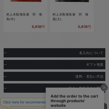
村上木彫堆朱箸 羽 堆
村上木彫堆朱箸 羽 堆
朱(中)
黒(大)
6,050
6,050
円
円
名入れについて
ギフト包装
送料・支払い方法
法人・飲食店のお客様