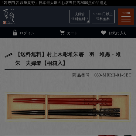
「箸専門店 銀座夏野」日本最大級のお箸専門店3000点の品揃え
menu
夫婦箸
9,900
円以上
送料無料!!
送料無料
ログイン
カート
お気に入り
【送料無料】村上木彫堆朱箸 羽 堆黒・堆
朱 夫婦箸【桐箱入】
箸
（贈答用・自宅用）
商品番号
080-MRRH-01-SET
子供和食器
（贈答用・自宅用）
銀座夏野・箸長
について
小夏
について
こども和食器
ご利用ガイド
法人・飲食店のお客様