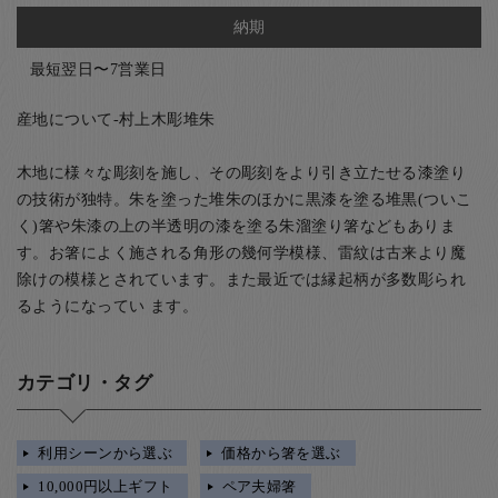
納期
最短翌日〜7営業日
産地について-村上木彫堆朱
木地に様々な彫刻を施し、その彫刻をより引き立たせる漆塗り
の技術が独特。朱を塗った堆朱のほかに黒漆を塗る堆黒(ついこ
く)箸や朱漆の上の半透明の漆を塗る朱溜塗り箸などもありま
す。お箸によく施される角形の幾何学模様、雷紋は古来より魔
除けの模様とされています。また最近では縁起柄が多数彫られ
るようになってい ます。
カテゴリ・タグ
利用シーンから選ぶ
価格から箸を選ぶ
10,000円以上ギフト
ペア夫婦箸