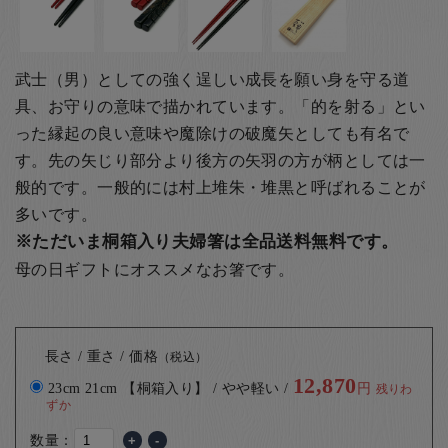
武士（男）としての強く逞しい成長を願い身を守る道
具、お守りの意味で描かれています。「的を射る」とい
った縁起の良い意味や魔除けの破魔矢としても有名で
す。先の矢じり部分より後方の矢羽の方が柄としては一
般的です。
一般的には村上堆朱・堆黒と呼ばれることが
多いです。
※ただいま桐箱入り夫婦箸は全品送料無料です。
母の日ギフトにオススメなお箸です。
長さ / 重さ / 価格
（税込）
12,870
23cm 21cm 【桐箱入り】 / やや軽い /
円
残りわ
ずか
数量：
+
-