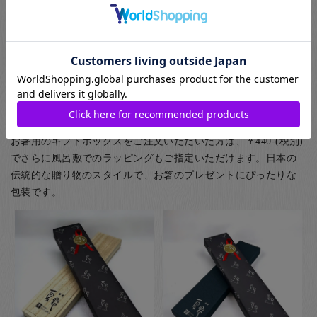
お箸のギフト用のラッピングとして紙箱と桐箱がお選びいただ
けます。また、ご家族用として5膳まで入る紙箱もご用意してお
ります。
(お子様食器に関してはギフト用・ご自宅用問わず、紙箱(無料)
に入れてのお届けとなります(ギフト用はその上から包装紙にて
ラッピング)) お箸用の無料のラッピングは、箸袋に入れるタイ
プのものになります。
お箸用のギフトボックスをご注文いただいた方は、￥440-(税別)
でさらに風呂敷でのラッピングもご指定いただけます。日本の
伝統的な贈り物のスタイルで、お箸のプレゼントにぴったりな
包装です。