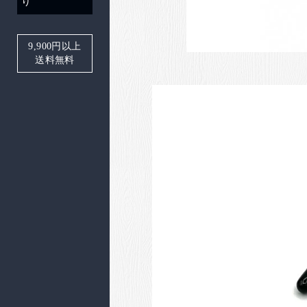
り
9,900
円以上
送料無料