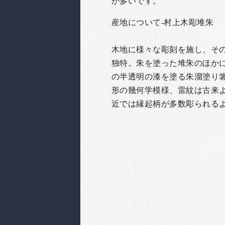
が多いです。
産地について-村上木彫堆朱
木地に様々な彫刻を施し、その
独特。朱を塗った堆朱のほかに
の半透明の漆を塗る朱溜塗り箸
形の幾何学模様、雷紋は古来
近では縁起柄が多数彫られる