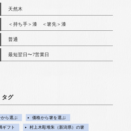
天然木
＜持ち手＞漆 ＜箸先＞漆
普通
最短翌日〜7営業日
・タグ
ンから選ぶ
価格から箸を選ぶ
未満ギフト
村上木彫堆朱（新潟県）の箸