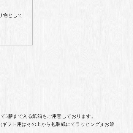
り物として
て5膳まで入る紙箱もご用意しております。
(ギフト用はその上から包装紙にてラッピング)) お箸