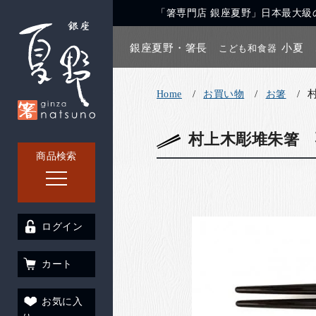
「箸専門店 銀座夏野」日本最大級の
銀座夏野・箸長
小夏
こども和食器
Home
お買い物
お箸
村上木彫堆朱箸 
商品検索
ログイン
カート
お気に入