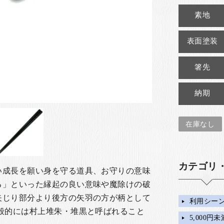
素地
表面塗装
箸先
納期
在庫なし
カテゴリ
い成長を願い身を守る道具、お守りの意味
る」といった縁起の良い意味や魔除けの破
矢じり部分より後方の矢羽の方が柄として
利用シー
般的には村上堆朱・堆黒と呼ばれること
5,000円