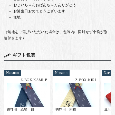
おじいちゃんおばあちゃんありがとう
お誕生日おめでとうございます
無地
（無地をご選択いただいた場合は、包装内に同封せず小袋が別
途付きます）
ギフト包装
Natsuno
Natsuno
Natsun
Z-BOX-KAMI-B
Z-BOX-KIRI
贈答用 紙箱 紺
贈答用 桐箱
風呂敷