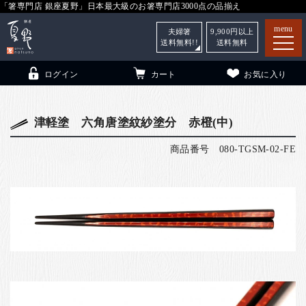
「箸専門店 銀座夏野」日本最大級のお箸専門店3000点の品揃え
menu
夫婦箸
9,900
円以上
送料無料!!
送料無料
ログイン
カート
お気に入り
津軽塗 六角唐塗紋紗塗分 赤橙(中)
商品番号
080-TGSM-02-FE
箸
（贈答用・自宅用）
子供和食器
（贈答用・自宅用）
銀座夏野・箸長
について
小夏
について
こども和食器
ご利用ガイド
法人・飲食店のお客様