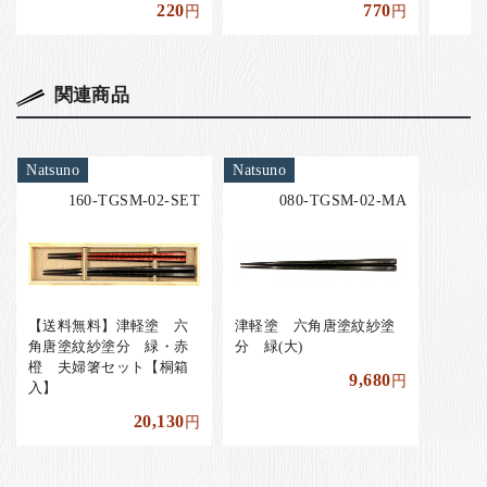
220
770
円
円
関連商品
Natsuno
Natsuno
160-TGSM-02-SET
080-TGSM-02-MA
【送料無料】津軽塗 六
津軽塗 六角唐塗紋紗塗
角唐塗紋紗塗分 緑・赤
分 緑(大)
橙 夫婦箸セット【桐箱
9,680
円
入】
20,130
円