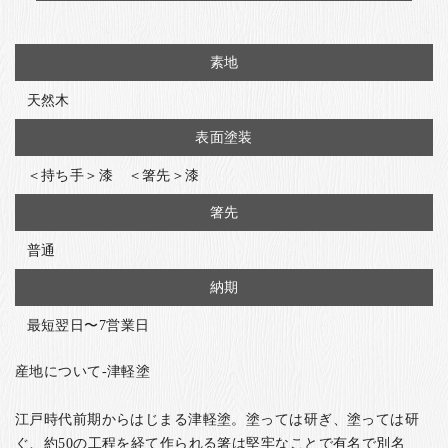
素地
天然木
表面塗装
＜持ち手＞漆 ＜箸先＞漆
箸先
普通
納期
最短翌日〜7営業日
産地について-津軽塗
江戸時代前期からはじまる津軽塗。塗っては研ぎ、塗っては研
ぐ、約50の工程を経て作られる箸は堅牢なことで有名で別名