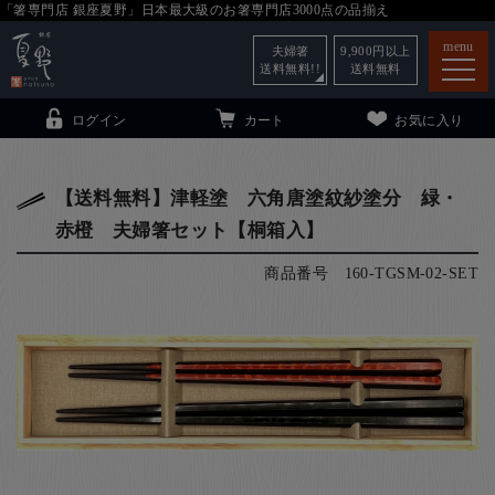
「箸専門店 銀座夏野」日本最大級のお箸専門店3000点の品揃え
menu
夫婦箸
9,900
円以上
送料無料!!
送料無料
ログイン
カート
お気に入り
【送料無料】津軽塗 六角唐塗紋紗塗分 緑・
赤橙 夫婦箸セット【桐箱入】
箸
（贈答用・自宅用）
商品番号
160-TGSM-02-SET
子供和食器
（贈答用・自宅用）
銀座夏野・箸長
について
小夏
について
こども和食器
ご利用ガイド
法人・飲食店のお客様