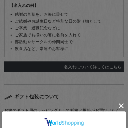
【名入れの例】
感謝の言葉を、お箸に乗せて
ご結婚やお誕生日など特別な日の贈り物として
ご卒業・退職記念などに
ご家族でお揃いの箸に名前を入れて
部活動やサークルの仲間同士で
飲食店など、常連のお客様に
名入れについて詳しくはこちら
ギフト包装について
お箸のギフト用のラッピングとして紙箱と桐箱がお選びいただ
けます。また、ご家族用として5膳まで入る紙箱もご用意してお
ります。