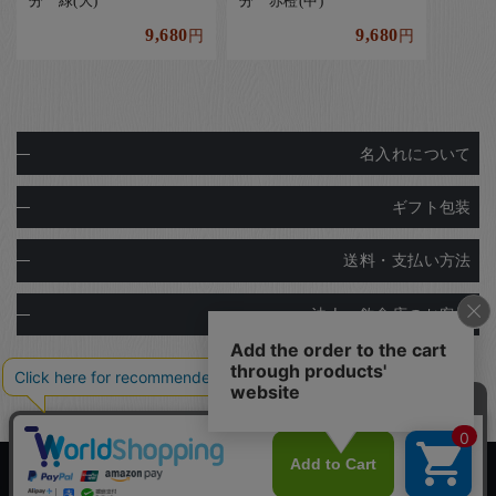
分 緑(大)
分 赤橙(中)
9,680
9,680
円
円
名入れについて
ギフト包装
送料・支払い方法
法人・飲食店のお客様
Copyright© Ginza Natsuno Co.,Ltd.
Designed by
Tratto Brain
.