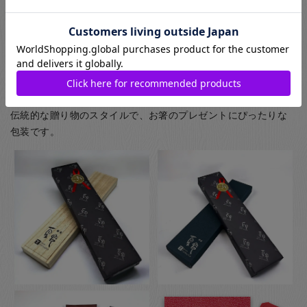
(お子様食器に関してはギフト用・ご自宅用問わず、紙箱(無料)
に入れてのお届けとなります(ギフト用はその上から包装紙にて
ラッピング)) お箸用の無料のラッピングは、箸袋に入れるタイ
プのものになります。
お箸用のギフトボックスをご注文いただいた方は、￥440-(税別)
でさらに風呂敷でのラッピングもご指定いただけます。日本の
伝統的な贈り物のスタイルで、お箸のプレゼントにぴったりな
包装です。