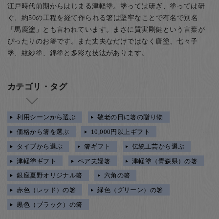
江戸時代前期からはじまる津軽塗。塗っては研ぎ、塗っては研
ぐ、約50の工程を経て作られる箸は堅牢なことで有名で別名
「馬鹿塗」とも言われています。まさに質実剛健という言葉が
ぴったりのお箸です。また丈夫なだけではなく唐塗、七々子
塗、紋紗塗、錦塗と多彩な技法があります。
カテゴリ・タグ
利用シーンから選ぶ
敬老の日に箸の贈り物
価格から箸を選ぶ
10,000円以上ギフト
タイプから選ぶ
箸ギフト
伝統工芸から選ぶ
津軽塗ギフト
ペア夫婦箸
津軽塗（青森県）の箸
銀座夏野オリジナル箸
六角の箸
赤色（レッド）の箸
緑色（グリーン）の箸
黒色（ブラック）の箸