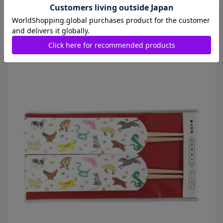
15cm
440
円
Natsuno