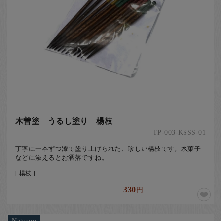
木曽塗 うるし塗り 楊枝
TP-003-KSSS-01
丁寧に一本ずつ漆で塗り上げられた、珍しい楊枝です。水菓子
などに添えるとお洒落ですね。
[ 楊枝 ]
330
円
Natsuno