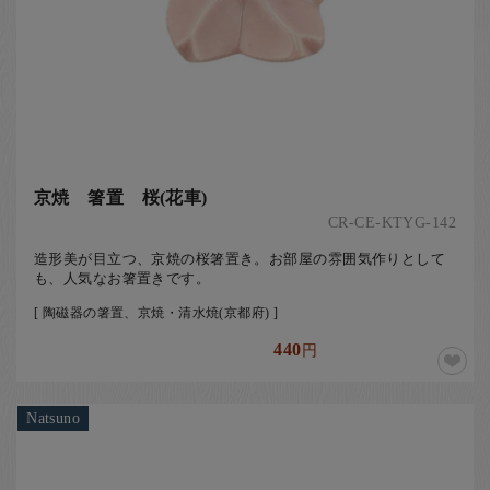
京焼 箸置 桜(花車)
CR-CE-KTYG-142
造形美が目立つ、京焼の桜箸置き。お部屋の雰囲気作りとして
も、人気なお箸置きです。
[ 陶磁器の箸置、京焼・清水焼(京都府) ]
440
円
Natsuno