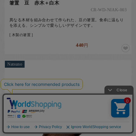
箸置 豆 赤木＋白木
CR-WD-NIAK-003
異なる木材を組み合わせて作られた、豆の箸置。食卓に温もり
を添える、シンプルで愛らしいデザインです。
[ 木製の箸置 ]
440
円
Natsuno