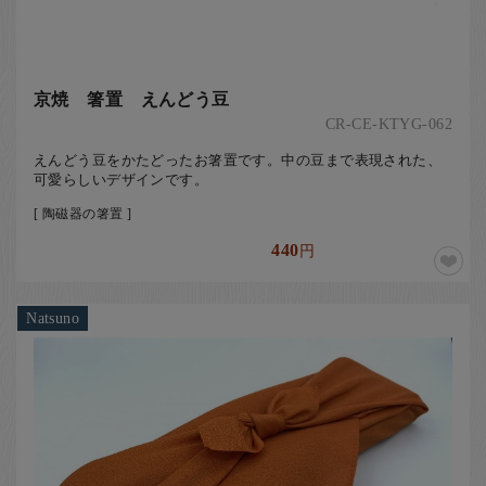
京焼 箸置 えんどう豆
CR-CE-KTYG-062
えんどう豆をかたどったお箸置です。中の豆まで表現された、
可愛らしいデザインです。
[ 陶磁器の箸置 ]
440
円
Natsuno