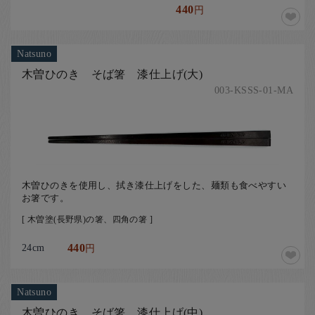
440
円
Natsuno
木曽ひのき そば箸 漆仕上げ(大)
003-KSSS-01-MA
木曽ひのきを使用し、拭き漆仕上げをした、麺類も食べやすい
お箸です。
[ 木曽塗(長野県)の箸、四角の箸 ]
24cm
440
円
Natsuno
木曽ひのき そば箸 漆仕上げ(中)