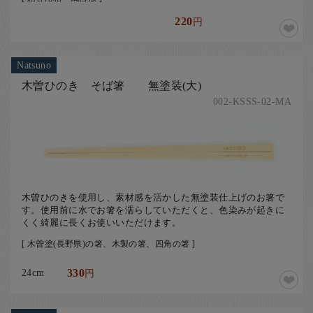
220
円
Natsuno
木曽ひのき そば箸 無塗装(大)
002-KSSS-02-MA
木曽ひのきを使用し、素材感を活かした無塗装仕上げのお箸で
す。使用前に水でお箸を濡らしていただくと、色染みが起きに
くく綺麗に長くお使いいただけます。
[ 木曽塗(長野県)の箸、木製の箸、四角の箸 ]
24cm
330
円