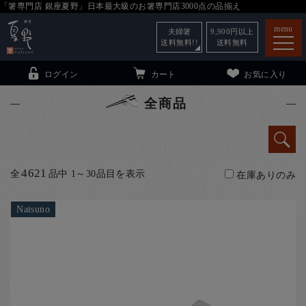
「箸専門店 銀座夏野」日本最大級のお箸専門店3000点の品揃え
menu
夫婦箸
9,900
円以上
送料無料!!
送料無料
ログイン
カート
お気に入り
全商品
箸
（贈答用・自宅用）
4621
全
品中 1～30品目を表示
在庫ありのみ
子供和食器
（贈答用・自宅用）
銀座夏野・箸長
について
Natsuno
小夏
について
こども和食器
ご利用ガイド
法人・飲食店のお客様