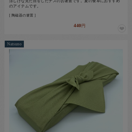
涼しげな見た目をしたナスのお箸置です。夏の食卓におすすめ
のアイテムです。
[ 陶磁器の箸置 ]
440
円
Natsuno