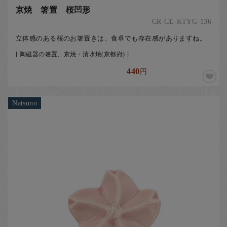
京焼 箸置 桜凹形
CR-CE-KTYG-136
立体感のある桜のお箸置きは、食卓でも存在感がありますね。
[ 陶磁器の箸置、京焼・清水焼(京都府) ]
440
円
Natsuno