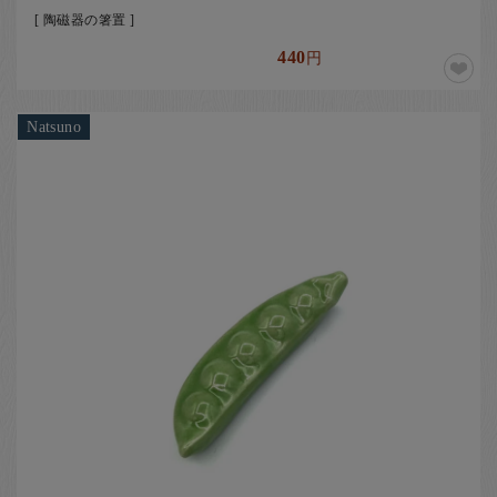
[ 陶磁器の箸置 ]
440
円
Natsuno