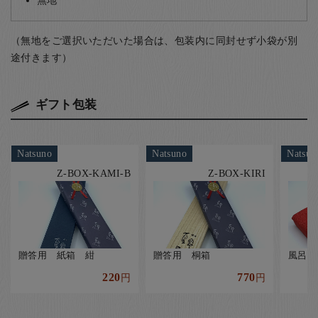
無地
（無地をご選択いただいた場合は、包装内に同封せず小袋が別
途付きます）
ギフト包装
Natsuno
Natsuno
Natsun
Z-BOX-KAMI-B
Z-BOX-KIRI
贈答用 紙箱 紺
贈答用 桐箱
風呂敷
220
770
円
円