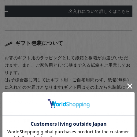
名入れについて詳しくはこちら
ギフト包装について
お箸のギフト用のラッピングとして紙箱と桐箱がお選びいただ
けます。また、ご家族用として5膳まで入る紙箱もご用意してお
ります。
(お子様食器に関してはギフト用・ご自宅用問わず、紙箱(無料)
に入れてのお届けとなります(ギフト用はその上から包装紙にて
ラッピング)) お箸用の無料のラッピングは、箸袋に入れるタイ
プのものになります。
お箸用のギフトボックスをご注文いただいた方は、￥440-(税別)
でさらに風呂敷でのラッピングもご指定いただけます。日本の
伝統的な贈り物のスタイルで、お箸のプレゼントにぴったりな
包装です。