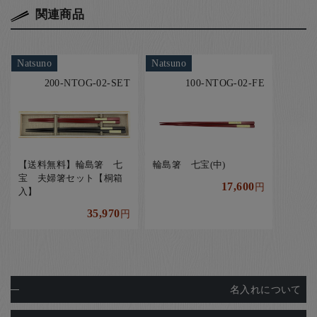
関連商品
Natsuno
Natsuno
200-NTOG-02-SET
100-NTOG-02-FE
【送料無料】輪島箸 七
輪島箸 七宝(中)
宝 夫婦箸セット【桐箱
17,600
円
入】
35,970
円
名入れについて