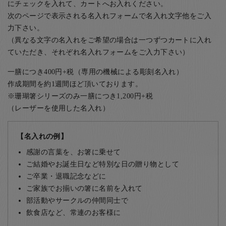
にチェックを入れて、カートへお入れください。
次のページで表示される名入れフォームで名入れ文字他をご入
力下さい。
（異なる文字の名入れをご希望の場合は一つずつカートに入れ
ていただき、それぞれ名入れフォームをご入力下さい）
一膳につき400円+税（専用の機械による彫刻名入れ）
作成期間を約1週間ほど頂いております。
※珊瑚箸シリーズのみ一膳につき1,200円+税
（レーザーを使用した名入れ）
【名入れの例】
感謝の言葉を、お箸に乗せて
ご結婚やお誕生日など特別な日の贈り物として
ご卒業・退職記念などに
ご家族でお揃いの箸に名前を入れて
部活動やサークルの仲間同士で
飲食店など、常連のお客様に