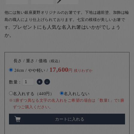
他には無い銀座夏野オリジナルのお箸です。下地は越前塗、加飾は輪
島の職人により仕上げられております。七宝の模様が美しいお箸で
プレゼントにも人気な名入れ箸はいかがでしょう
す。
か。
長さ / 重さ / 価格
（税込）
17,600
24cm / やや軽い /
円
残りわずか
数量：
+
-
名入れする（440円）
名入れしない
※1膳ずつ異なる文字の名入れをご希望の場合は「数量1」で1膳
ずつご購入ください。
カートに入れる