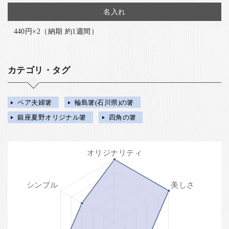
名入れ
440円×2（納期 約1週間）
カテゴリ・タグ
ペア夫婦箸
輪島箸(石川県)の箸
銀座夏野オリジナル箸
四角の箸