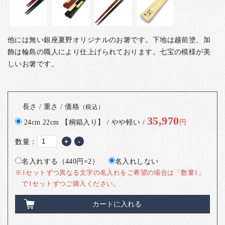
他には無い銀座夏野オリジナルのお箸です。下地は越前塗、加
飾は輪島の職人により仕上げられております。七宝の模様が美
しいお箸です。
長さ / 重さ / 価格
（税込）
35,970
24cm 22cm 【桐箱入り】 / やや軽い /
円
数量：
+
-
名入れする（440円×2）
名入れしない
※1セットずつ異なる文字の名入れをご希望の場合は「数量1」
で1セットずつご購入ください。
カートに入れる