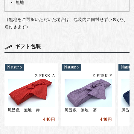
無地
（無地をご選択いただいた場合は、包装内に同封せず小袋が別
途付きます）
ギフト包装
Natsuno
Natsuno
Natsun
Z-FRSK-A
Z-FRSK-F
風呂敷 無地 赤
風呂敷 無地 藤
風呂敷
440
440
円
円