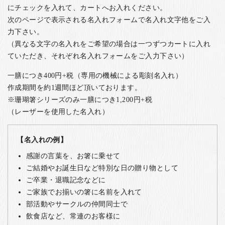
にチェックを入れて、カートへお入れください。
次のページで表示される名入れフォームで名入れ文字他をご入
力下さい。
（異なる文字の名入れをご希望の場合は一つずつカートに入れ
ていただき、それぞれ名入れフォームをご入力下さい）
一膳につき400円+税（専用の機械による彫刻名入れ）
作成期間を約1週間ほど頂いております。
※珊瑚箸シリーズのみ一膳につき1,200円+税
（レーザーを使用した名入れ）
【名入れの例】
感謝の言葉を、お箸に乗せて
ご結婚やお誕生日など特別な日の贈り物として
ご卒業・退職記念などに
ご家族でお揃いの箸に名前を入れて
部活動やサークルの仲間同士で
飲食店など、常連のお客様に