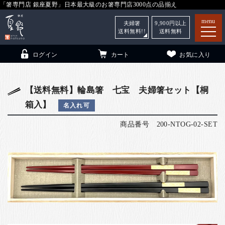
「箸専門店 銀座夏野」日本最大級のお箸専門店3000点の品揃え
menu
夫婦箸
9,900
円以上
送料無料!!
送料無料
ログイン
カート
お気に入り
【送料無料】輪島箸 七宝 夫婦箸セット【桐
箱入】
名入れ可
箸
（贈答用・自宅用）
商品番号
200-NTOG-02-SET
子供和食器
（贈答用・自宅用）
銀座夏野・箸長
について
小夏
について
こども和食器
ご利用ガイド
法人・飲食店のお客様