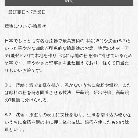
納期
最短翌日〜7営業日
産地について-輪島塗
日本でもっとも有名な漆器で最高技術の蒔絵(※1)や沈金(※2)と
いった華やかな加飾が印象的な輪島塗のお箸。地元の木材・ア
テ(能登ヒバ)で木地を作り下地には地の粉を漆に混ぜているため
堅牢です。華やかさと堅牢さを兼ね揃えており、軽くて口当た
りもいいお箸です。
※1 蒔絵：漆で文様を描き、乾かないうちに金粉や銀粉、また
は顔料の粉を蒔き固着させる技法。平蒔絵、研出蒔絵、高蒔絵
の3種類に分けられる。
※2 沈金：漆塗りの表面に文様を彫り、生漆を摺り込み乾かな
いうちに金箔を溝の中に押し込む技法。銀箔を使ったものは沈
銀という。