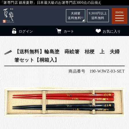
「箸専門店 銀座夏野」日本最大級のお箸専門店3000点の品揃え
menu
夫婦箸
9,900
円以上
送料無料!!
送料無料
ログイン
カート
お気に入り
【送料無料】輪島塗 蒔絵箸 桔梗 上 夫婦
箸セット【桐箱入】
箸
（贈答用・自宅用）
商品番号
190-WJWZ-03-SET
子供和食器
（贈答用・自宅用）
銀座夏野・箸長
について
小夏
について
こども和食器
ご利用ガイド
法人・飲食店のお客様