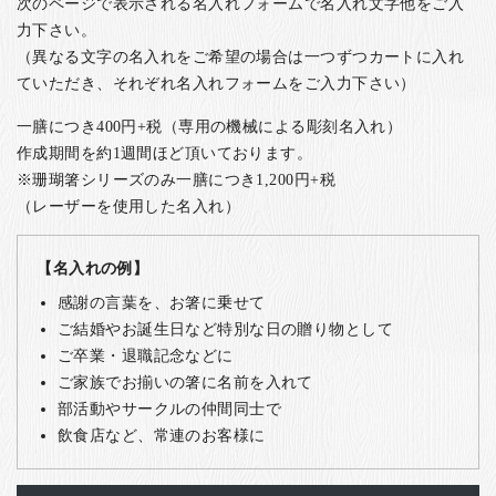
次のページで表示される名入れフォームで名入れ文字他をご入
力下さい。
（異なる文字の名入れをご希望の場合は一つずつカートに入れ
ていただき、それぞれ名入れフォームをご入力下さい）
一膳につき400円+税（専用の機械による彫刻名入れ）
作成期間を約1週間ほど頂いております。
※珊瑚箸シリーズのみ一膳につき1,200円+税
（レーザーを使用した名入れ）
【名入れの例】
感謝の言葉を、お箸に乗せて
ご結婚やお誕生日など特別な日の贈り物として
ご卒業・退職記念などに
ご家族でお揃いの箸に名前を入れて
部活動やサークルの仲間同士で
飲食店など、常連のお客様に