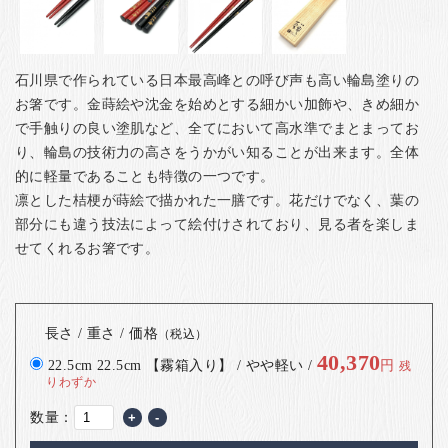
石川県で作られている日本最高峰との呼び声も高い輪島塗りの
お箸です。金蒔絵や沈金を始めとする細かい加飾や、きめ細か
で手触りの良い塗肌など、全てにおいて高水準でまとまってお
り、輪島の技術力の高さをうかがい知ることが出来ます。全体
的に軽量であることも特徴の一つです。
凛とした桔梗が蒔絵で描かれた一膳です。花だけでなく、葉の
部分にも違う技法によって絵付けされており、見る者を楽しま
せてくれるお箸です。
長さ / 重さ / 価格
（税込）
40,370
22.5cm 22.5cm 【霧箱入り】 / やや軽い /
円
残
りわずか
数量：
+
-