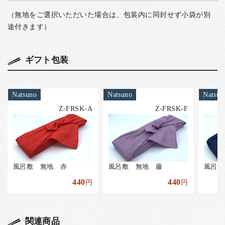
（無地をご選択いただいた場合は、包装内に同封せず小袋が別
途付きます）
ギフト包装
Natsuno
Natsuno
Natsun
Z-FRSK-A
Z-FRSK-F
風呂敷 無地 赤
風呂敷 無地 藤
風呂敷
440
440
円
円
関連商品