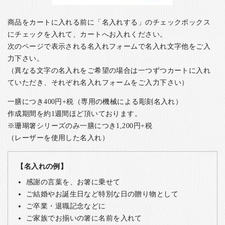
商品をカートに入れる前に「名入れする」のチェックボックス
にチェックを入れて、カートへお入れください。
次のページで表示される名入れフォームで名入れ文字他をご入
力下さい。
（異なる文字の名入れをご希望の場合は一つずつカートに入れ
ていただき、それぞれ名入れフォームをご入力下さい）
一膳につき400円+税（専用の機械による彫刻名入れ）
作成期間を約1週間ほど頂いております。
※珊瑚箸シリーズのみ一膳につき1,200円+税
（レーザーを使用した名入れ）
【名入れの例】
感謝の言葉を、お箸に乗せて
ご結婚やお誕生日など特別な日の贈り物として
ご卒業・退職記念などに
ご家族でお揃いの箸に名前を入れて