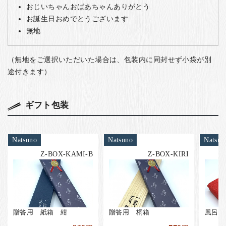
おじいちゃんおばあちゃんありがとう
お誕生日おめでとうございます
無地
（無地をご選択いただいた場合は、包装内に同封せず小袋が別
途付きます）
ギフト包装
Natsuno
Natsuno
Natsun
Z-BOX-KAMI-B
Z-BOX-KIRI
贈答用 紙箱 紺
贈答用 桐箱
風呂敷