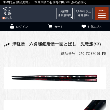
「箸専門店 銀座夏野」日本最大級のお箸専門店3000点の品揃え
menu
夫婦箸
9,900
円以上
送料無料!!
送料無料
ログイン
カート
お気に入り
津軽塗 六角螺鈿唐塗一面とばし 先乾漆(中)
商品番号
270-TGSM-01-FE
箸
（贈答用・自宅用）
子供和食器
（贈答用・自宅用）
銀座夏野・箸長
について
小夏
について
こども和食器
ご利用ガイド
法人・飲食店のお客様