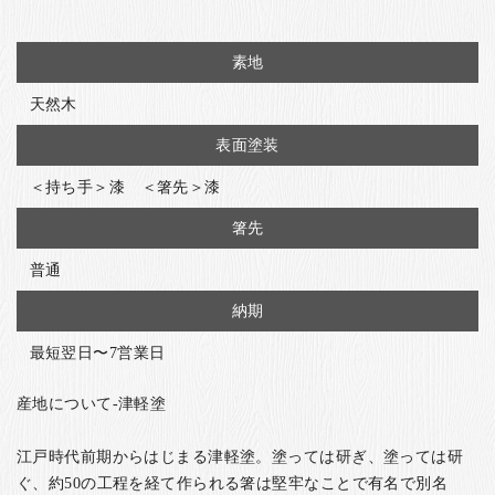
素地
天然木
表面塗装
＜持ち手＞漆 ＜箸先＞漆
箸先
普通
納期
最短翌日〜7営業日
産地について-津軽塗
江戸時代前期からはじまる津軽塗。塗っては研ぎ、塗っては研
ぐ、約50の工程を経て作られる箸は堅牢なことで有名で別名