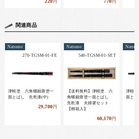
220
770
円
円
関連商品
Natsuno
Natsuno
Natsun
270-TGSM-01-FE
540-TGSM-01-SET
津軽塗 六角螺鈿唐塗一
【送料無料】津軽塗 六
津軽塗
面とばし 先乾漆(中)
角螺鈿唐塗一面とばし
面とば
先乾漆 夫婦箸セット
29,700
円
【桐箱入】
60,170
円