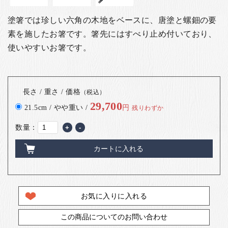
塗箸では珍しい六角の木地をベースに、唐塗と螺鈿の要
素を施したお箸です。箸先にはすべり止め付いており、
使いやすいお箸です。
長さ / 重さ / 価格
（税込）
29,700
21.5cm / やや重い /
円
残りわずか
数量：
+
-
カートに入れる
お気に入りに入れる
この商品についてのお問い合わせ