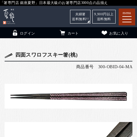
「箸専門店 銀座夏野」日本最大級のお箸専門店3000点の品揃え
menu
夫婦箸
9,900
円以上
送料無料!!
送料無料
ログイン
カート
お気に入り
四面スワロフスキー箸(桃)
商品番号
300-OBID-04-MA
箸
（贈答用・自宅用）
子供和食器
（贈答用・自宅用）
銀座夏野・箸長
について
小夏
について
こども和食器
ご利用ガイド
法人・飲食店のお客様