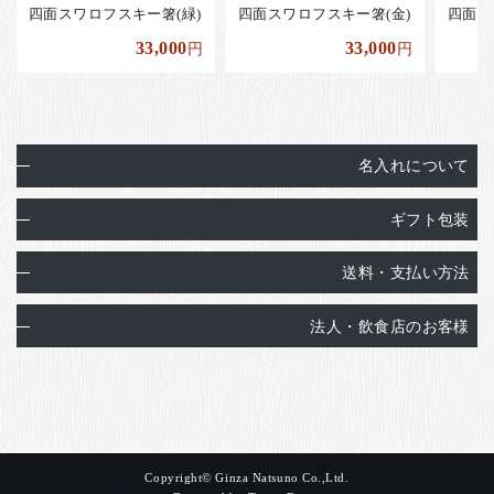
四面スワロフスキー箸(緑)
四面スワロフスキー箸(金)
四面ス
33,000
33,000
円
円
名入れについて
ギフト包装
送料・支払い方法
法人・飲食店のお客様
Copyright© Ginza Natsuno Co.,Ltd.