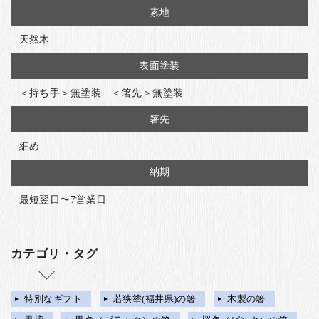
素地
天然木
表面塗装
＜持ち手＞無塗装 ＜箸先＞無塗装
箸先
細め
納期
最短翌日〜7営業日
カテゴリ・タグ
特別なギフト
若狭塗(福井県)の箸
木製の箸