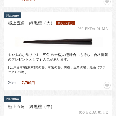
Natsuno
極上五角 縞黒檀（大）
残りわずか
060-EKDA-01-MA
​やや太めな作りです。五角で(合格)の意味合いも持ち、合格祈願
のプレゼントとしても人気があります。
[ 江戸唐木箸(東京都)の箸、木製の箸、黒檀、五角の箸、黒色（ブラ
ック）の箸 ]
24cm
7,700
円
Natsuno
極上五角 縞黒檀（中）
060-EKDA-01-FE