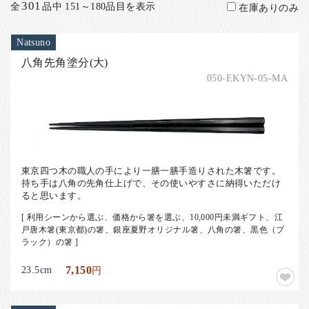
お客様の声
301
全
品中 151～180品目を表示
在庫ありのみ
店舗紹介
Natsuno
お問い合わせ
八角先角塗分(大)
お知らせ
050-EKYN-05-MA
箸ブログ
English
東京四つ木の職人の手により一膳一膳手造りされた木箸です。
持ち手は八角の先角仕上げで、その使いやすさに納得いただけ
ると思います。
[ 利用シーンから選ぶ、価格から箸を選ぶ、10,000円未満ギフト、江
戸唐木箸(東京都)の箸、銀座夏野オリジナル箸、八角の箸、黒色（ブ
ラック）の箸 ]
23.5cm
7,150
円