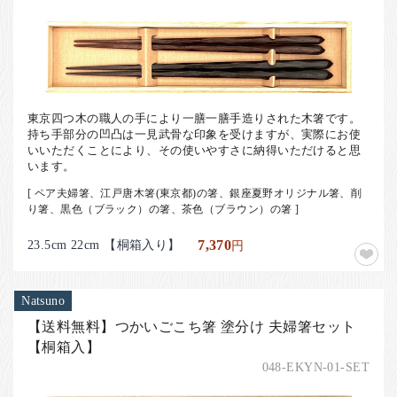
東京四つ木の職人の手により一膳一膳手造りされた木箸です。
持ち手部分の凹凸は一見武骨な印象を受けますが、実際にお使
いいただくことにより、その使いやすさに納得いただけると思
います。
[ ペア夫婦箸、江戸唐木箸(東京都)の箸、銀座夏野オリジナル箸、削
り箸、黒色（ブラック）の箸、茶色（ブラウン）の箸 ]
23.5cm 22cm 【桐箱入り】
7,370
円
Natsuno
【送料無料】つかいごこち箸 塗分け 夫婦箸セット
【桐箱入】
048-EKYN-01-SET