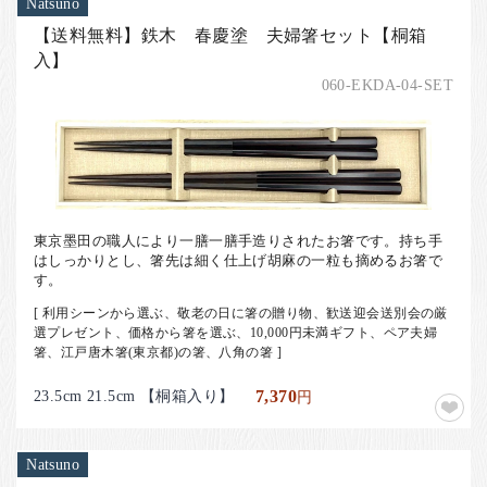
Natsuno
【送料無料】鉄木 春慶塗 夫婦箸セット【桐箱
入】
060-EKDA-04-SET
東京墨田の職人により一膳一膳手造りされたお箸です。持ち手
はしっかりとし、箸先は細く仕上げ胡麻の一粒も摘めるお箸で
す。
[ 利用シーンから選ぶ、敬老の日に箸の贈り物、歓送迎会送別会の厳
選プレゼント、価格から箸を選ぶ、10,000円未満ギフト、ペア夫婦
箸、江戸唐木箸(東京都)の箸、八角の箸 ]
23.5cm 21.5cm 【桐箱入り】
7,370
円
Natsuno