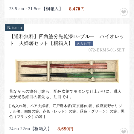
23.5 cm・21.5cm【桐箱入】
8,470
円
Natsuno
【送料無料】四角塗分先乾漆LGブルー バイオレッ
ト 夫婦箸セット【桐箱入】
名入れ可
072-EKMS-01-SET
昔ながらの塗分け箸も、配色次第でモダンな仕上がりに。職人
技が光る細目の箸先も、注目です。
[ 名入れ箸、ペア夫婦箸、江戸唐木箸(東京都)の箸、銀座夏野オリジ
ナル箸、四角の箸、赤色（レッド）の箸、緑色（グリーン）の箸、黒
色（ブラック）の箸 ]
24cm 22cm【桐箱入】
8,690
円