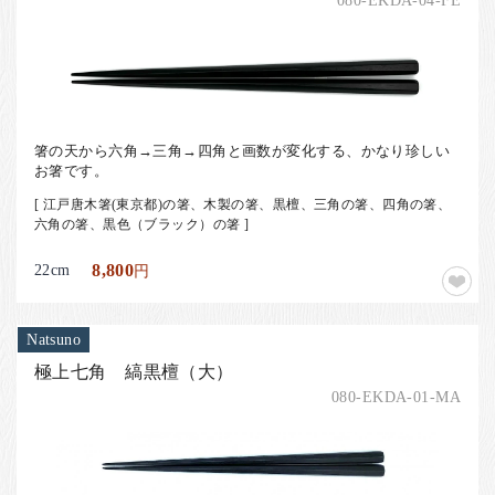
080-EKDA-04-FE
箸の天から六角→三角→四角と画数が変化する、かなり珍しい
お箸です。
[ 江戸唐木箸(東京都)の箸、木製の箸、黒檀、三角の箸、四角の箸、
六角の箸、黒色（ブラック）の箸 ]
22cm
8,800
円
Natsuno
極上七角 縞黒檀（大）
080-EKDA-01-MA