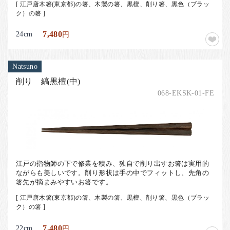
[ 江戸唐木箸(東京都)の箸、木製の箸、黒檀、削り箸、黒色（ブラッ
ク）の箸 ]
24cm
7,480
円
Natsuno
削り 縞黒檀(中)
068-EKSK-01-FE
江戸の指物師の下で修業を積み、独自で削り出すお箸は実用的
ながらも美しいです。削り形状は手の中でフィットし、先角の
箸先が摘まみやすいお箸です。
[ 江戸唐木箸(東京都)の箸、木製の箸、黒檀、削り箸、黒色（ブラッ
ク）の箸 ]
22cm
7,480
円