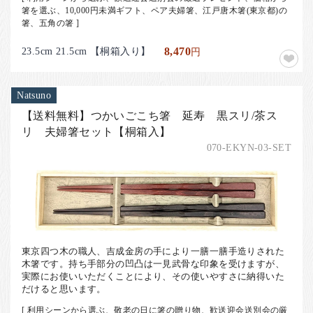
箸を選ぶ、10,000円未満ギフト、ペア夫婦箸、江戸唐木箸(東京都)の
箸、五角の箸 ]
23.5cm 21.5cm 【桐箱入り】
8,470
円
Natsuno
【送料無料】つかいごこち箸 延寿 黒スリ/茶ス
リ 夫婦箸セット【桐箱入】
070-EKYN-03-SET
東京四つ木の職人、吉成金房の手により一膳一膳手造りされた
木箸です。持ち手部分の凹凸は一見武骨な印象を受けますが、
実際にお使いいただくことにより、その使いやすさに納得いた
だけると思います。
[ 利用シーンから選ぶ、敬老の日に箸の贈り物、歓送迎会送別会の厳