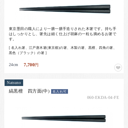
東京墨田の職人により一膳一膳手造りされた木箸です。持ち手
はしっかりとし、箸先は細く仕上げ胡麻の一粒も摘めるお箸で
す。
[ 名入れ箸、江戸唐木箸(東京都)の箸、木製の箸、黒檀、四角の箸、
黒色（ブラック）の箸 ]
24cm
7,700
円
Natsuno
縞黒檀 四方面(中)
名入れ可
060-EKDA-04-FE