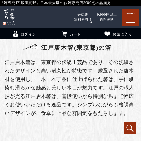
「箸専門店 銀座夏野」日本最大級のお箸専門店3000点の品揃え
menu
夫婦箸
9,900
円以上
送料無料!!
送料無料
ログイン
カート
お気に入り
江戸唐木箸(東京都)の箸
江戸唐木箸は、東京都の伝統工芸品であり、その洗練さ
れたデザインと高い耐久性が特徴です。厳選された唐木
箸
（贈答用・自宅用）
材を使用し、一本一本丁寧に仕上げられた箸は、手に馴
子供和食器
（贈答用・自宅用）
染む滑らかな触感と美しい木目が魅力です。江戸の職人
技が光る江戸唐木箸は、普段使いから特別な席まで幅広
銀座夏野・箸長
について
くお使いいただける逸品です。シンプルながらも格調高
小夏
について
こども和食器
いデザインが、食卓に上品な雰囲気をもたらします。
ご利用ガイド
法人・飲食店のお客様