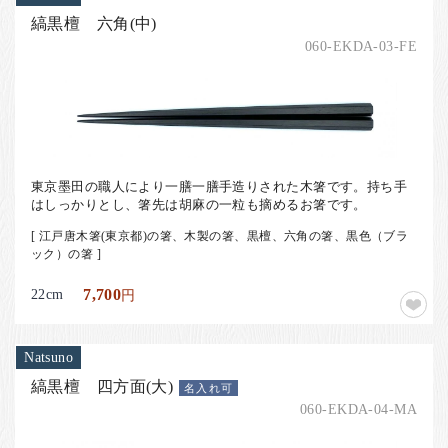
縞黒檀 六角(中)
060-EKDA-03-FE
東京墨田の職人により一膳一膳手造りされた木箸です。持ち手
はしっかりとし、箸先は胡麻の一粒も摘めるお箸です。
[ 江戸唐木箸(東京都)の箸、木製の箸、黒檀、六角の箸、黒色（ブラ
ック）の箸 ]
22cm
7,700
円
Natsuno
縞黒檀 四方面(大)
名入れ可
060-EKDA-04-MA