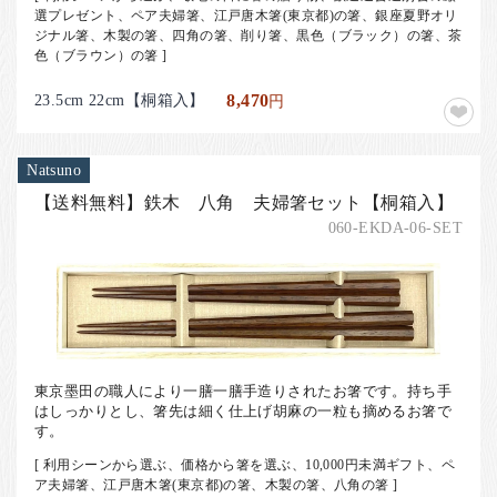
選プレゼント、ペア夫婦箸、江戸唐木箸(東京都)の箸、銀座夏野オリ
ジナル箸、木製の箸、四角の箸、削り箸、黒色（ブラック）の箸、茶
色（ブラウン）の箸 ]
23.5cm 22cm【桐箱入】
8,470
円
Natsuno
【送料無料】鉄木 八角 夫婦箸セット【桐箱入】
060-EKDA-06-SET
東京墨田の職人により一膳一膳手造りされたお箸です。持ち手
はしっかりとし、箸先は細く仕上げ胡麻の一粒も摘めるお箸で
す。
[ 利用シーンから選ぶ、価格から箸を選ぶ、10,000円未満ギフト、ペ
ア夫婦箸、江戸唐木箸(東京都)の箸、木製の箸、八角の箸 ]