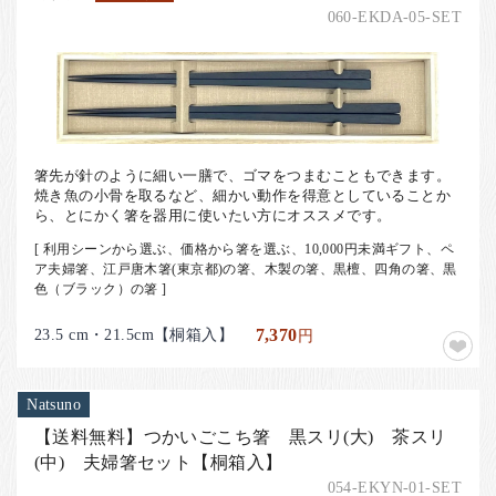
060-EKDA-05-SET
箸先が針のように細い一膳で、ゴマをつまむこともできます。
焼き魚の小骨を取るなど、細かい動作を得意としていることか
ら、とにかく箸を器用に使いたい方にオススメです。
[ 利用シーンから選ぶ、価格から箸を選ぶ、10,000円未満ギフト、ペ
ア夫婦箸、江戸唐木箸(東京都)の箸、木製の箸、黒檀、四角の箸、黒
色（ブラック）の箸 ]
23.5 cm・21.5cm【桐箱入】
7,370
円
Natsuno
【送料無料】つかいごこち箸 黒スリ(大) 茶スリ
(中) 夫婦箸セット【桐箱入】
054-EKYN-01-SET