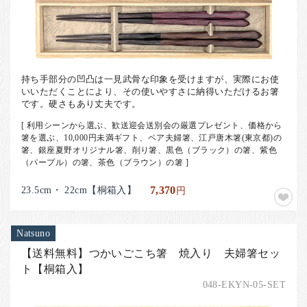
持ち手部分の凹凸は一見武骨な印象を受けますが、実際にお使
いいただくことにより、その使いやすさに納得いただけるお箸
です。硬さもあり丈夫です。
[ 利用シーンから選ぶ、歓送迎会送別会の厳選プレゼント、価格から
箸を選ぶ、10,000円未満ギフト、ペア夫婦箸、江戸唐木箸(東京都)の
箸、銀座夏野オリジナル箸、削り箸、黒色（ブラック）の箸、紫色
（パープル）の箸、茶色（ブラウン）の箸 ]
23.5cm・ 22cm【桐箱入】
7,370
円
Natsuno
【送料無料】つかいごこち箸 焼入り 夫婦箸セッ
ト【桐箱入】
048-EKYN-05-SET