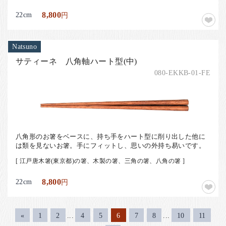
22cm
8,800
円
Natsuno
サティーネ 八角軸ハート型(中)
080-EKKB-01-FE
八角形のお箸をベースに、持ち手をハート型に削り出した他に
は類を見ないお箸。手にフィットし、思いの外持ち易いです。
[ 江戸唐木箸(東京都)の箸、木製の箸、三角の箸、八角の箸 ]
22cm
8,800
円
«
1
2
...
4
5
6
7
8
...
10
11