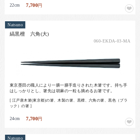
22cm
7,700
円
Natsuno
縞黒檀 六角(大)
060-EKDA-03-MA
東京墨田の職人により一膳一膳手造りされた木箸です。持ち手
はしっかりとし、箸先は胡麻の一粒も摘めるお箸です。
[ 江戸唐木箸(東京都)の箸、木製の箸、黒檀、六角の箸、黒色（ブラ
ック）の箸 ]
24cm
7,700
円
Natsuno