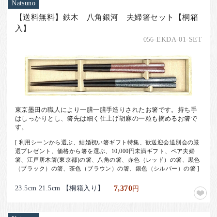
Natsuno
【送料無料】鉄木 八角銀河 夫婦箸セット【桐箱
入】
056-EKDA-01-SET
東京墨田の職人により一膳一膳手造りされたお箸です。持ち手
はしっかりとし、箸先は細く仕上げ胡麻の一粒も摘めるお箸で
す。
[ 利用シーンから選ぶ、結婚祝い箸ギフト特集、歓送迎会送別会の厳
選プレゼント、価格から箸を選ぶ、10,000円未満ギフト、ペア夫婦
箸、江戸唐木箸(東京都)の箸、八角の箸、赤色（レッド）の箸、黒色
（ブラック）の箸、茶色（ブラウン）の箸、銀色（シルバー）の箸 ]
23.5cm 21.5cm 【桐箱入り】
7,370
円