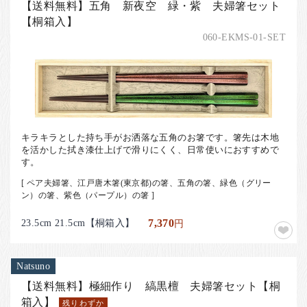
【送料無料】五角 新夜空 緑・紫 夫婦箸セット
【桐箱入】
060-EKMS-01-SET
キラキラとした持ち手がお洒落な五角のお箸です。箸先は木地
を活かした拭き漆仕上げで滑りにくく、日常使いにおすすめで
す。
[ ペア夫婦箸、江戸唐木箸(東京都)の箸、五角の箸、緑色（グリー
ン）の箸、紫色（パープル）の箸 ]
23.5cm 21.5cm【桐箱入】
7,370
円
Natsuno
【送料無料】極細作り 縞黒檀 夫婦箸セット【桐
箱入】
残りわずか