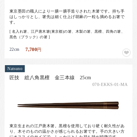
東京墨田の職人により一膳一膳手造りされた木箸です。持ち手
はしっかりとし、箸先は細く仕上げ胡麻の一粒も摘めるお箸で
す。
[ 名入れ箸、江戸唐木箸(東京都)の箸、木製の箸、黒檀、四角の箸、
黒色（ブラック）の箸 ]
22cm
7,700
円
Natsuno
匠技 総八角黒檀 金三本線 25cm
070-EKKS-01-MA
東京生まれの江戸唐木箸。黒檀を使用しており硬く耐久性があ
り、木そのものの温かさが感じられるお箸です。手の大きい方
にオススメのサイズで、しっかりとした持ち味が特徴です。