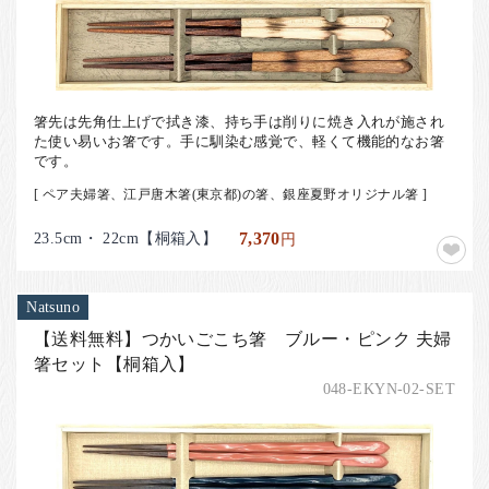
箸先は先角仕上げで拭き漆、持ち手は削りに焼き入れが施され
た使い易いお箸です。手に馴染む感覚で、軽くて機能的なお箸
です。
[ ペア夫婦箸、江戸唐木箸(東京都)の箸、銀座夏野オリジナル箸 ]
23.5cm・ 22cm【桐箱入】
7,370
円
Natsuno
【送料無料】つかいごこち箸 ブルー・ピンク 夫婦
箸セット【桐箱入】
048-EKYN-02-SET