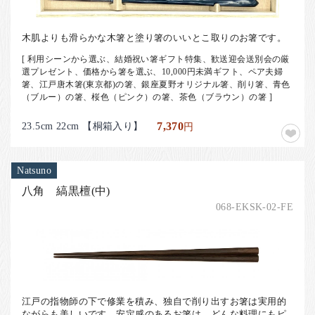
​木肌よりも滑らかな木箸と塗り箸のいいとこ取りのお箸です。
[ 利用シーンから選ぶ、結婚祝い箸ギフト特集、歓送迎会送別会の厳
選プレゼント、価格から箸を選ぶ、10,000円未満ギフト、ペア夫婦
箸、江戸唐木箸(東京都)の箸、銀座夏野オリジナル箸、削り箸、青色
（ブルー）の箸、桜色（ピンク）の箸、茶色（ブラウン）の箸 ]
23.5cm 22cm 【桐箱入り】
7,370
円
Natsuno
八角 縞黒檀(中)
068-EKSK-02-FE
江戸の指物師の下で修業を積み、独自で削り出すお箸は実用的
ながらも美しいです。安定感のあるお箸は、どんな料理にもピ