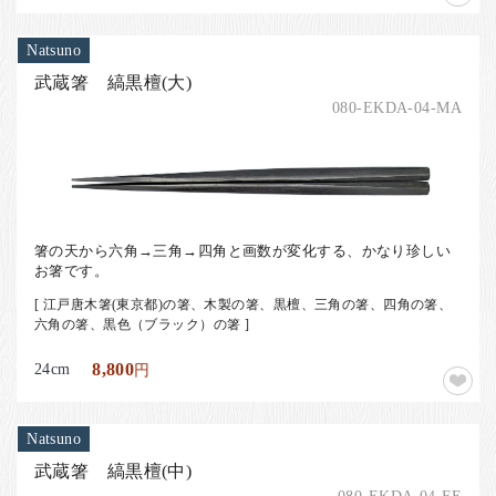
Natsuno
武蔵箸 縞黒檀(大)
080-EKDA-04-MA
箸の天から六角→三角→四角と画数が変化する、かなり珍しい
お箸です。
[ 江戸唐木箸(東京都)の箸、木製の箸、黒檀、三角の箸、四角の箸、
六角の箸、黒色（ブラック）の箸 ]
24cm
8,800
円
Natsuno
武蔵箸 縞黒檀(中)