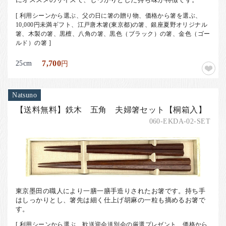
[ 利用シーンから選ぶ、父の日に箸の贈り物、価格から箸を選ぶ、
10,000円未満ギフト、江戸唐木箸(東京都)の箸、銀座夏野オリジナル
箸、木製の箸、黒檀、八角の箸、黒色（ブラック）の箸、金色（ゴー
ルド）の箸 ]
25cm
7,700
円
Natsuno
【送料無料】鉄木 五角 夫婦箸セット【桐箱入】
060-EKDA-02-SET
東京墨田の職人により一膳一膳手造りされたお箸です。持ち手
はしっかりとし、箸先は細く仕上げ胡麻の一粒も摘めるお箸で
す。
[ 利用シーンから選ぶ、歓送迎会送別会の厳選プレゼント、価格から