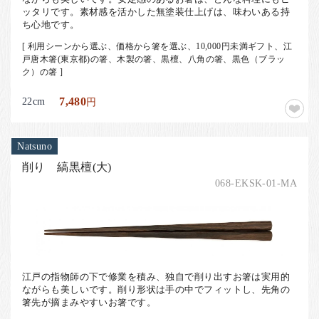
ッタリです。素材感を活かした無塗装仕上げは、味わいある持
ち心地です。
[ 利用シーンから選ぶ、価格から箸を選ぶ、10,000円未満ギフト、江
戸唐木箸(東京都)の箸、木製の箸、黒檀、八角の箸、黒色（ブラッ
ク）の箸 ]
22cm
7,480
円
Natsuno
削り 縞黒檀(大)
068-EKSK-01-MA
江戸の指物師の下で修業を積み、独自で削り出すお箸は実用的
ながらも美しいです。削り形状は手の中でフィットし、先角の
箸先が摘まみやすいお箸です。