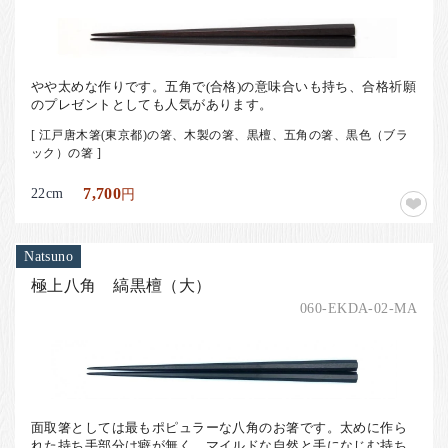
​やや太めな作りです。五角で(合格)の意味合いも持ち、合格祈願
のプレゼントとしても人気があります。
[ 江戸唐木箸(東京都)の箸、木製の箸、黒檀、五角の箸、黒色（ブラ
ック）の箸 ]
22cm
7,700
円
Natsuno
極上八角 縞黒檀（大）
060-EKDA-02-MA
面取箸としては最もポピュラーな八角のお箸です。太めに作ら
れた持ち手部分は癖が無く、マイルドな自然と手になじむ持ち