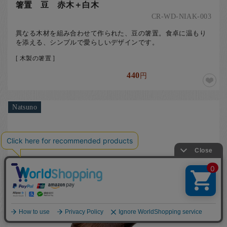
箸置 豆 赤木＋白木
CR-WD-NIAK-003
異なる木材を組み合わせて作られた、豆の箸置。食卓に温もり
を添える、シンプルで愛らしいデザインです。
[ 木製の箸置 ]
440
円
Natsuno