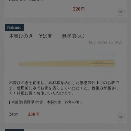
220
円
Natsuno
木曽ひのき そば箸 無塗装(大)
002-KSSS-02-MA
木曽ひのきを使用し、素材感を活かした無塗装仕上げのお箸で
す。使用前に水でお箸を濡らしていただくと、色染みが起きに
くく綺麗に長くお使いいただけます。
[ 木曽塗(長野県)の箸、木製の箸、四角の箸 ]
24cm
330
円