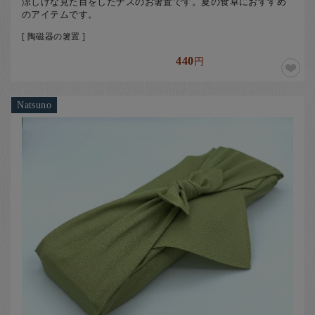
涼しげな見た目をしたナスのお箸置です。夏の食卓におすすめ
のアイテムです。
[ 陶磁器の箸置 ]
440
円
Natsuno