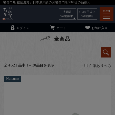
「箸専門店 銀座夏野」日本最大級のお箸専門店3000点の品揃え
menu
夫婦箸
9,900
円以上
送料無料!!
送料無料
ログイン
カート
お気に入り
全商品
箸
（贈答用・自宅用）
4621
全
品中 1～30品目を表示
在庫ありのみ
子供和食器
（贈答用・自宅用）
銀座夏野・箸長
について
Natsuno
小夏
について
こども和食器
ご利用ガイド
法人・飲食店のお客様