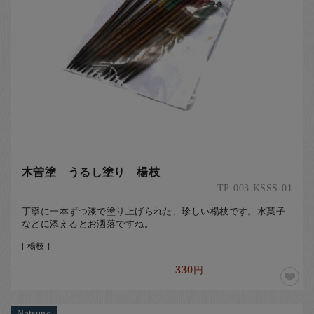
木曽塗 うるし塗り 楊枝
TP-003-KSSS-01
丁寧に一本ずつ漆で塗り上げられた、珍しい楊枝です。水菓子
などに添えるとお洒落ですね。
[ 楊枝 ]
330
円
Natsuno