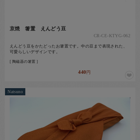
京焼 箸置 えんどう豆
CR-CE-KTYG-062
えんどう豆をかたどったお箸置です。中の豆まで表現された、
可愛らしいデザインです。
[ 陶磁器の箸置 ]
440
円
Natsuno