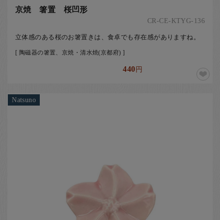
京焼 箸置 桜凹形
CR-CE-KTYG-136
立体感のある桜のお箸置きは、食卓でも存在感がありますね。
[ 陶磁器の箸置、京焼・清水焼(京都府) ]
440
円
Natsuno