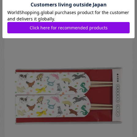
15cm
440
円
Natsuno