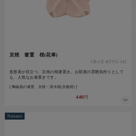
京焼 箸置 桜(花車)
CR-CE-KTYG-142
造形美が目立つ、京焼の桜箸置き。お部屋の雰囲気作りとして
も、人気なお箸置きです。
[ 陶磁器の箸置、京焼・清水焼(京都府) ]
440
円
Natsuno