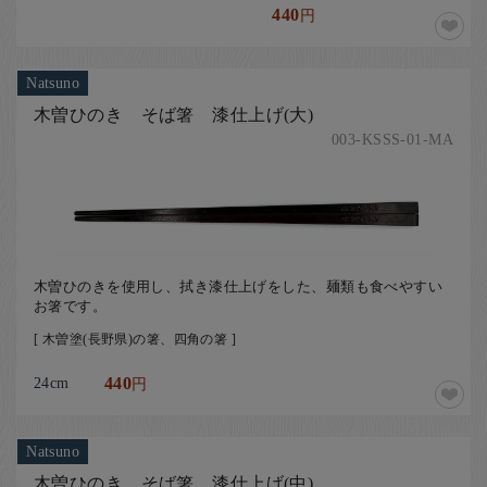
440
円
Natsuno
木曽ひのき そば箸 漆仕上げ(大)
003-KSSS-01-MA
木曽ひのきを使用し、拭き漆仕上げをした、麺類も食べやすい
お箸です。
[ 木曽塗(長野県)の箸、四角の箸 ]
24cm
440
円
Natsuno
木曽ひのき そば箸 漆仕上げ(中)