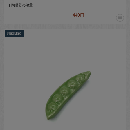
[ 陶磁器の箸置 ]
440
円
Natsuno