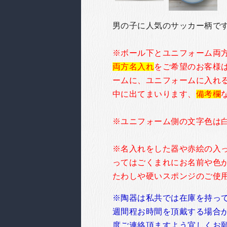
男の子に人気のサッカー柄で
※ボール下とユニフォーム両
両方名入れ
をご希望のお客様
ームに、ユニフォームに入れる
中に出てまいります、
備考欄
※ユニフォーム側の文字色は
※名入れをした器や赤絵の入
ってはごくまれにお名前や色
たわしや硬いスポンジのご使
※陶器は私共では在庫を持っ
週間程お時間を頂戴する場合
度ご連絡頂ますよう宜しくお