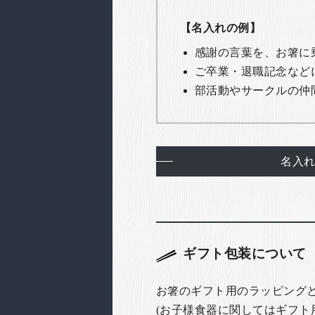
【名入れの例】
感謝の言葉を、お箸に
ご卒業・退職記念など
部活動やサークルの仲
名入
ギフト包装について
お箸のギフト用のラッピング
(お子様食器に関してはギフト