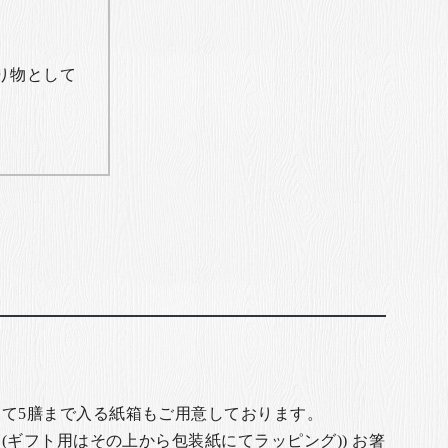
り物として
て5膳まで入る紙箱もご用意しております。
(ギフト用はその上から包装紙にてラッピング)) お箸