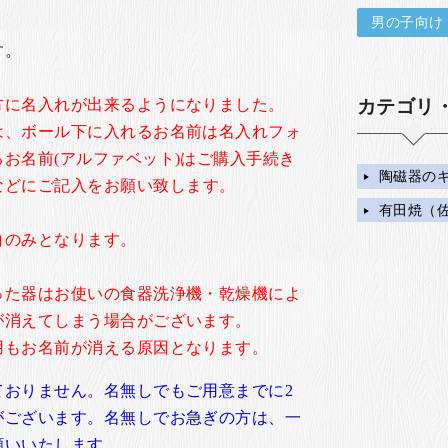
男の子向け
す。
方に名入れが出来るようになりました。
カテゴリ
は、ボール下に入れるお名前は名入れフォ
お名前(アルファベット)はご購入手続き
陶磁器の
などにご記入をお願い致します。
有田焼（
白のみとなります。
った器はお使いの食器洗浄機・乾燥機によ
が消えてしまう場合がございます。
用もお名前が消える原因となります。
ておりません。名無しでもご用意までに2
がございます。名無しでお急ぎの方は、一
願いいたします。