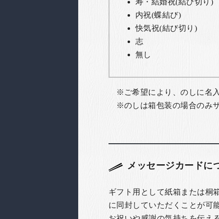
寿・結婚祝(結び切り)
内祝(蝶結び)
快気祝(結び切り)
志
無し
ご希望により、のしに名
のしは箱包装の場合のみ
メッセージカードに
ギフト用として紙箱または桐
に同封していただくことが可
お祝いや感謝の気持ちを伝え