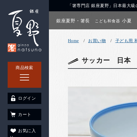
「箸専門店 銀座夏野」日本最大級の
銀座夏野・箸長
小夏
こども和食器
Home
お買い物
子ども用 
サッカー 日本
商品検索
ログイン
カート
お気に入