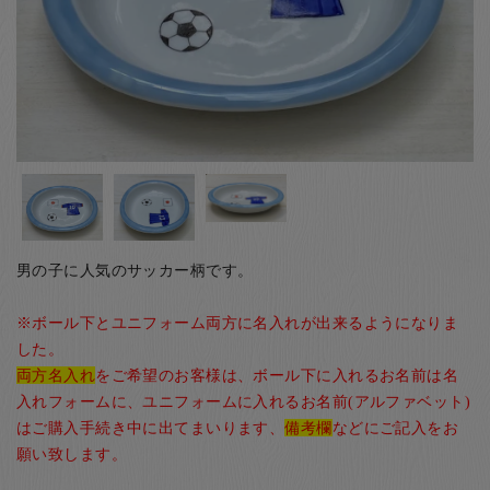
お客様の声
店舗紹介
お問い合わせ
お知らせ
箸ブログ
English
男の子に人気のサッカー柄です。
※ボール下とユニフォーム両方に名入れが出来るようになりま
した。
両方名入れ
をご希望のお客様は、ボール下に入れるお名前は名
入れフォームに、ユニフォームに入れるお名前(アルファベット)
はご購入手続き中に出てまいります、
備考欄
などにご記入をお
願い致します。