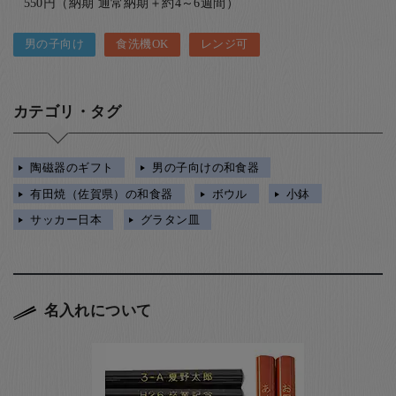
550円（納期 通常納期＋約4～6週間）
男の子向け
食洗機OK
レンジ可
カテゴリ・タグ
陶磁器のギフト
男の子向けの和食器
有田焼（佐賀県）の和食器
ボウル
小鉢
サッカー日本
グラタン皿
名入れについて