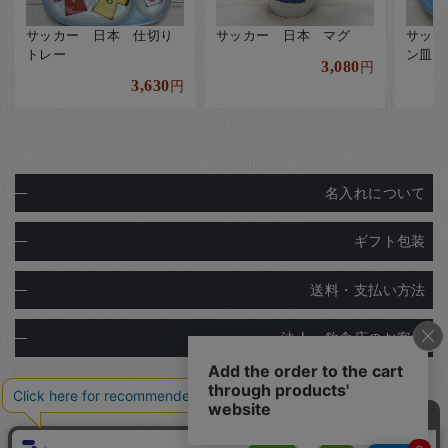
サッカー 日本 仕切り
サッカー 日本 マグ
サッカ
トレー
ン皿
3,080
円
3,630
円
名入れについて
ギフト包装
送料・支払い方法
法人・飲食店のお客様