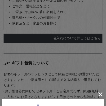
ご結婚やお誕生日など特別な日の贈り物として
ご卒業・退職記念などに
ご家族でお揃いの箸に名前を入れて
部活動やサークルの仲間同士で
飲食店など、常連のお客様に
名入れについて詳しくはこちら
ギフト包装について
お箸のギフト用のラッピングとして紙箱と桐箱がお選びいただ
けます。また、ご家族用として5膳まで入る紙箱もご用意してお
ります。
(お子様食器に関してはギフト用・ご自宅用問わず、紙箱(無料)
に入れてのお届けとなります(ギフト用はその上から包装紙にて
ラッピング)) お箸用の無料のラッピングは、箸袋に入れるタイ