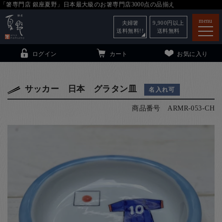
「箸専門店 銀座夏野」日本最大級のお箸専門店3000点の品揃え
menu
夫婦箸
9,900
円以上
送料無料!!
送料無料
ログイン
カート
お気に入り
サッカー 日本 グラタン皿
名入れ可
商品番号
ARMR-053-CH
箸
（贈答用・自宅用）
子供和食器
（贈答用・自宅用）
銀座夏野・箸長
について
小夏
について
こども和食器
ご利用ガイド
法人・飲食店のお客様