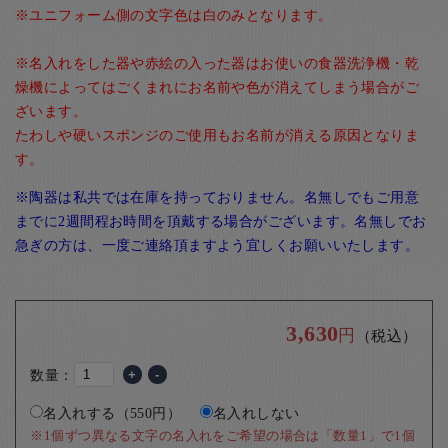
※ユニフォーム側の文字色は白のみとなります。
※名入れをした器や赤絵の入った器はお使いの食器洗浄機・乾
燥機によってはごくまれにお名前や色が消えてしまう場合がご
ざいます。
たわしや硬いスポンジのご使用もお名前が消える原因となりま
す。
※陶器は私共では在庫を持っておりません。名無しでもご用意
までに2週間程お時間を頂戴する場合がございます。名無しでお
急ぎの方は、一度ご連絡頂ますよう宜しくお願いいたします。
3,630
円
（税込）
数量：
+
-
名入れする（550円）
名入れしない
※1個ずつ異なる文字の名入れをご希望の場合は「数量1」で1個