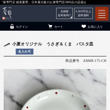
「箸専門店 銀座夏野」日本最大級のお箸専門店3000点の品揃え
menu
夫婦箸
9,900
円以上
送料無料!!
送料無料
ログイン
カート
お気に入り
小夏オリジナル うさぎ＆くま パスタ皿
名入れ可
箸
（贈答用・自宅用）
商品番号
ARMR-175-CH
子供和食器
（贈答用・自宅用）
銀座夏野・箸長
について
小夏
について
こども和食器
ご利用ガイド
法人・飲食店のお客様