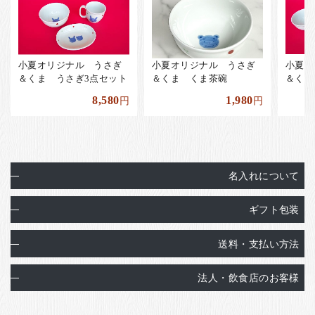
小夏オリジナル うさぎ
小夏オリジナル うさぎ
小夏オ
＆くま うさぎ3点セット
＆くま くま茶碗
＆くま
8,580
1,980
円
円
名入れについて
ギフト包装
送料・支払い方法
法人・飲食店のお客様