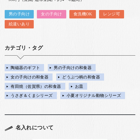
男の子向け
女の子向け
食洗機OK
レンジ可
絵違いあり
カテゴリ・タグ
陶磁器のギフト
男の子向けの和食器
女の子向けの和食器
どうぶつ柄の和食器
有田焼（佐賀県）の和食器
お皿
うさぎ＆くまシリーズ
小夏オリジナル動物シリーズ
名入れについて