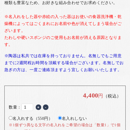
種類も豊富なため、お好きな組み合わせでお求めください。
※名入れをした器や赤絵の入った器はお使いの食器洗浄機・乾
燥機によってはごくまれにお名前や色が消えてしまう場合がご
ざいます。
たわしや硬いスポンジのご使用もお名前が消える原因となりま
す。
※陶器は私共では在庫を持っておりません。名無しでもご用意
までに2週間程お時間を頂戴する場合がございます。名無しでお
急ぎの方は、一度ご連絡頂ますよう宜しくお願いいたします。
4,400
円
（税込）
数量：
+
-
名入れする（550円）
名入れしない
※1個ずつ異なる文字の名入れをご希望の場合は「数量1」で1個