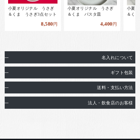
小夏オリジナル うさぎ
小夏オリジナル うさぎ
小夏オ
＆くま うさぎ3点セット
＆くま パスタ皿
＆くま
8,580
4,400
円
円
名入れについて
ギフト包装
送料・支払い方法
法人・飲食店のお客様