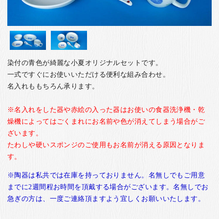
お客様の声
店舗紹介
お問い合わせ
お知らせ
染付の青色が綺麗な小夏オリジナルセットです。
箸ブログ
一式ですぐにお使いいただける便利な組み合わせ。
名入れももちろん承ります。
English
※名入れをした器や赤絵の入った器はお使いの食器洗浄機・乾
燥機によってはごくまれにお名前や色が消えてしまう場合がご
ざいます。
たわしや硬いスポンジのご使用もお名前が消える原因となりま
す。
※陶器は私共では在庫を持っておりません。名無しでもご用意
までに2週間程お時間を頂戴する場合がございます。名無しでお
急ぎの方は、一度ご連絡頂ますよう宜しくお願いいたします。