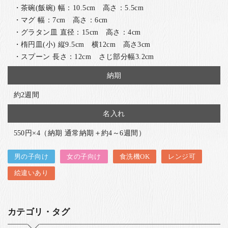
・茶碗(飯碗) 幅：10.5cm 高さ：5.5cm
・マグ 幅：7cm 高さ：6cm
・グラタン皿 直径：15cm 高さ：4cm
・楕円皿(小) 縦9.5cm 横12cm 高さ3cm
・スプーン 長さ：12cm さじ部分幅3.2cm
納期
約2週間
名入れ
550円×4（納期 通常納期＋約4～6週間）
男の子向け
女の子向け
食洗機OK
レンジ可
絵違いあり
カテゴリ・タグ