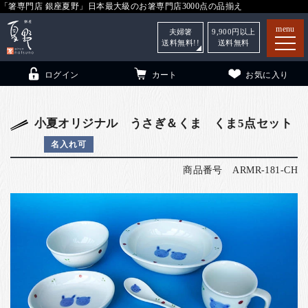
「箸専門店 銀座夏野」日本最大級のお箸専門店3000点の品揃え
menu
夫婦箸
9,900
円以上
送料無料!!
送料無料
ログイン
カート
お気に入り
小夏オリジナル うさぎ＆くま くま5点セット
名入れ可
箸
（贈答用・自宅用）
商品番号
ARMR-181-CH
子供和食器
（贈答用・自宅用）
銀座夏野・箸長
について
小夏
について
こども和食器
ご利用ガイド
法人・飲食店のお客様