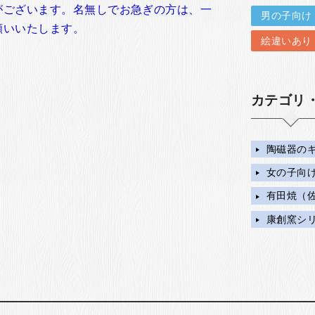
がございます。名無しでお急ぎの方は、一
男の子向け
願いいたします。
絵違いあり
カテゴリ
陶磁器の
女の子向
有田焼（
康創窯シ