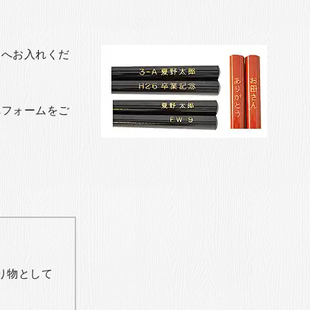
トへお入れくだ
れフォームをご
り物として