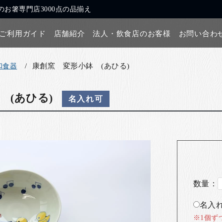
お箸専門店3000点の品揃え
ご利用ガイド
店舗紹介
法人・飲食店のお客様
お問い合わ
康創窯 変形小鉢 (あひる)
和食器
 (あひる)
名入れ可
数量：
名入れ
※1個ず