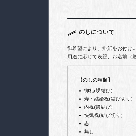
のしについて
御希望により、掛紙をお付け
用途に応じて表題、お名前（
【のしの種類】
御礼(蝶結び)
寿・結婚祝(結び切り)
内祝(蝶結び)
快気祝(結び切り)
志
無し