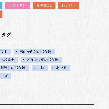
女の子向け
食洗機OK
レンジ可
・タグ
ギフト
男の子向けの和食器
けの和食器
どうぶつ柄の和食器
佐賀県）の和食器
小鉢
あひる
リーズ