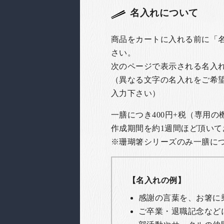
名入れについて
商品をカートに入れる前に「
さい。
次のページで表示される名入
（異なる文字の名入れをご希
入力下さい）
一膳につき400円+税（専用
作成期間を約1週間ほど頂いて
※珊瑚箸シリーズのみ一膳につき
【名入れの例】
感謝の言葉を、お箸に
ご卒業・退職記念など