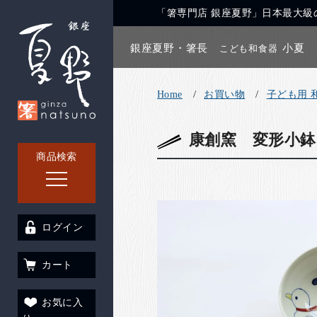
「箸専門店 銀座夏野」日本最大級の
銀座夏野・箸長
小夏
こども和食器
Home
お買い物
子ども用 
康創窯 変形小鉢
商品検索
ログイン
カート
お気に入