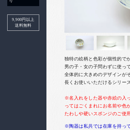
り
9,900
円以上
送料無料
独特の絵柄と色彩が個性的で
男の子・女の子問わずに使っ
全体的に大きめのデザインが
長くお使いいただけるシリー
※名入れをした器や赤絵の入
ってはごくまれにお名前や色
たわしや硬いスポンジのご使
※陶器は私共では在庫を持っ