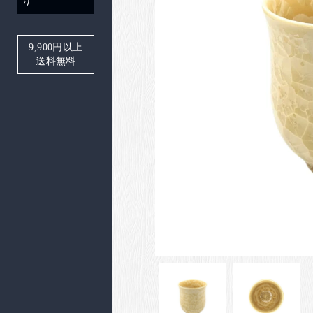
り
9,900
円以上
送料無料