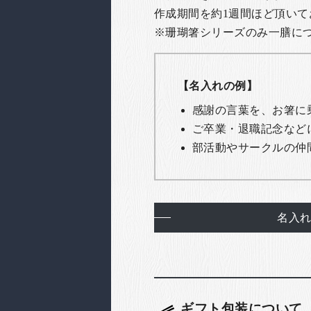
作成期間を約1週間ほど頂いて
※珊瑚箸シリーズのみ一膳につき
【名入れの例】
感謝の言葉を、お箸に
ご卒業・退職記念など
部活動やサークルの仲
名入
ギフト包装について