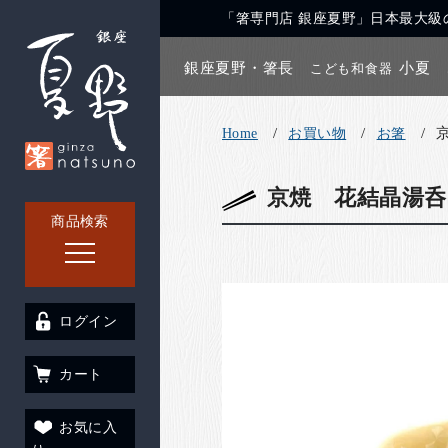
「箸専門店 銀座夏野」日本最大級の
銀座夏野・箸長
小夏
こども和食器
Home
お買い物
お箸
京焼 花結晶湯呑
商品検索
ログイン
カート
お気に入