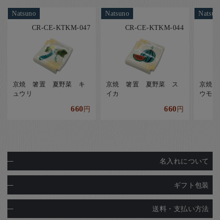
Natsuno
Natsuno
Natsun
CR-CE-KTKM-047
CR-CE-KTKM-044
京焼 箸置 夏野菜 キ
京焼 箸置 夏野菜 ス
京焼 
ュウリ
イカ
ウモロ
660
660
円
円
名入れについて
ギフト包装
送料・支払い方法