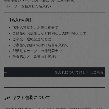
※珊瑚箸シリーズのみ一膳につき1,200円+税
（レーザーを使用した名入れ）
【名入れの例】
感謝の言葉を、お箸に乗せて
ご結婚やお誕生日など特別な日の贈り物として
ご卒業・退職記念などに
ご家族でお揃いの箸に名前を入れて
部活動やサークルの仲間同士で
飲食店など、常連のお客様に
名入れについて詳しくはこちら
ギフト包装について