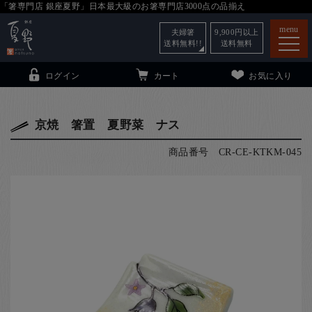
「箸専門店 銀座夏野」日本最大級のお箸専門店3000点の品揃え
menu
夫婦箸
9,900
円以上
送料無料!!
送料無料
ログイン
カート
お気に入り
京焼 箸置 夏野菜 ナス
商品番号
CR-CE-KTKM-045
箸
（贈答用・自宅用）
子供和食器
（贈答用・自宅用）
銀座夏野・箸長
について
小夏
について
こども和食器
ご利用ガイド
法人・飲食店のお客様