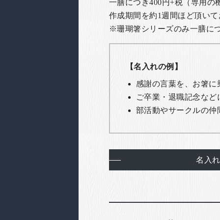
一膳につき400円+税（専用
作成期間を約1週間ほど頂いて
※珊瑚箸シリーズのみ一膳につき
【名入れの例】
感謝の言葉を、お箸に
ご卒業・退職記念など
部活動やサークルの仲
名入