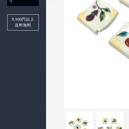
り
9,900
円以上
送料無料