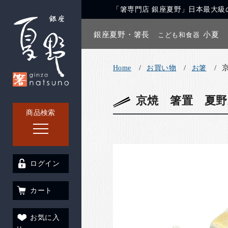
「箸専門店 銀座夏野」日本最大級の
銀座夏野・箸長
小夏
こども和食器
Home
お買い物
お箸
京焼 箸置 夏野
商品検索
ログイン
カート
お気に入