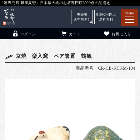
「箸専門店 銀座夏野」日本最大級のお箸専門店3000点の品揃え
menu
夫婦箸
9,900
円以上
送料無料!!
送料無料
ログイン
カート
お気に入り
京焼 楽入窯 ペア箸置 鶴亀
商品番号
CR-CE-KTKM-104
箸
（贈答用・自宅用）
子供和食器
（贈答用・自宅用）
銀座夏野・箸長
について
小夏
について
こども和食器
ご利用ガイド
法人・飲食店のお客様