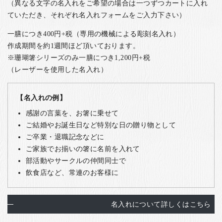
（異なる文字の名入れをご希望の場合は一つずつカートに入れ
ていただき、それぞれ名入れフォームをご入力下さい）
一膳につき400円+税（専用の機械による彫刻名入れ）
作成期間を約1週間ほど頂いております。
※珊瑚箸シリーズのみ一膳につき1,200円+税
（レーザーを使用した名入れ）
【名入れの例】
感謝の言葉を、お箸に乗せて
ご結婚やお誕生日など特別な日の贈り物として
ご卒業・退職記念などに
ご家族でお揃いの箸に名前を入れて
部活動やサークルの仲間同士で
飲食店など、常連のお客様に
名入れについて詳しくはこちら