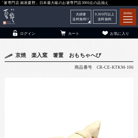
「箸専門店 銀座夏野」日本最大級のお箸専門店3000点の品揃え
menu
夫婦箸
9,900
円以上
送料無料!!
送料無料
ログイン
カート
お気に入り
京焼 楽入窯 箸置 おもちゃへび
商品番号
CR-CE-KTKM-106
箸
（贈答用・自宅用）
子供和食器
（贈答用・自宅用）
銀座夏野・箸長
について
小夏
について
こども和食器
ご利用ガイド
法人・飲食店のお客様