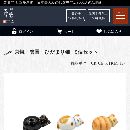
「箸専門店 銀座夏野」日本最大級のお箸専門店3000点の品揃え
menu
夫婦箸
9,900
円以上
送料無料!!
送料無料
ログイン
カート
お気に入り
京焼 箸置 ひだまり猫 5個セット
商品番号
CR-CE-KTKM-157
箸
（贈答用・自宅用）
子供和食器
（贈答用・自宅用）
銀座夏野・箸長
について
小夏
について
こども和食器
ご利用ガイド
法人・飲食店のお客様