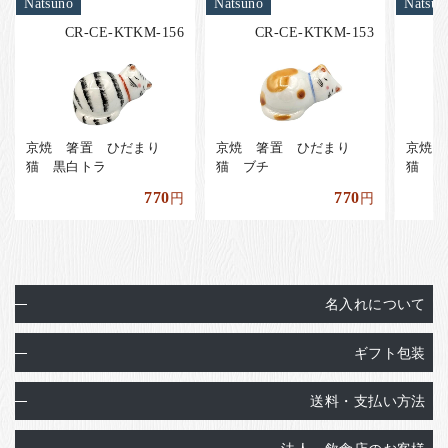
Natsuno
Natsuno
Natsun
CR-CE-KTKM-156
CR-CE-KTKM-153
京焼 箸置 ひだまり
京焼 箸置 ひだまり
京焼 
猫 黒白トラ
猫 ブチ
猫 黒
770
770
円
円
名入れについて
ギフト包装
送料・支払い方法