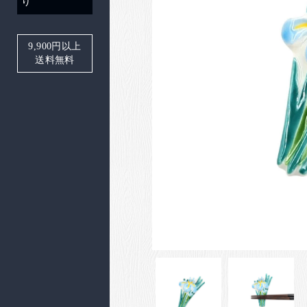
り
9,900
円以上
送料無料