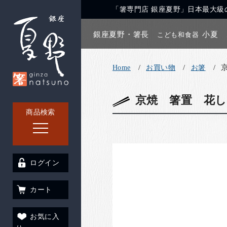
「箸専門店 銀座夏野」日本最大級の
銀座夏野・箸長
小夏
こども和食器
Home
お買い物
お箸
京焼 箸置 花し
商品検索
ログイン
カート
お気に入