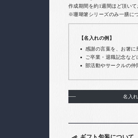
作成期間を約1週間ほど頂いて
※珊瑚箸シリーズのみ一膳につき
【名入れの例】
感謝の言葉を、お箸に
ご卒業・退職記念など
部活動やサークルの仲
名入
ギフト包装について