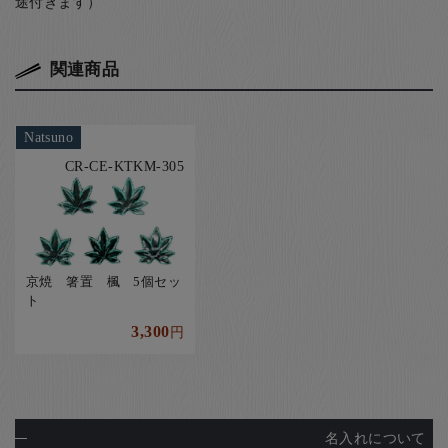
途付きます）
関連商品
Natsuno
CR-CE-KTKM-305
京焼 箸置 楓 5個セッ
ト
3,300
円
名入れについて