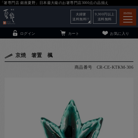
「箸専門店 銀座夏野」日本最大級のお箸専門店3000点の品揃え
menu
夫婦箸
9,900
円以上
送料無料!!
送料無料
ログイン
カート
お気に入り
京焼 箸置 楓
商品番号
CR-CE-KTKM-306
箸
（贈答用・自宅用）
子供和食器
（贈答用・自宅用）
銀座夏野・箸長
について
小夏
について
こども和食器
ご利用ガイド
法人・飲食店のお客様