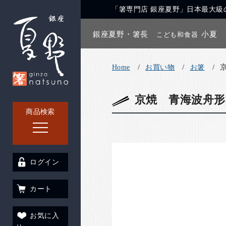
「箸専門店 銀座夏野」日本最大級の
銀座夏野・箸長
小夏
こども和食器
Home
お買い物
お箸
京焼 青海波舟形
商品検索
ログイン
カート
お気に入