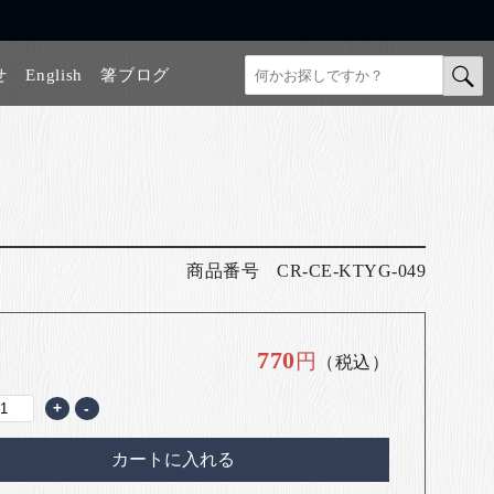
せ
English
箸ブログ
商品番号
CR-CE-KTYG-049
770
円
（税込）
+
-
カートに入れる