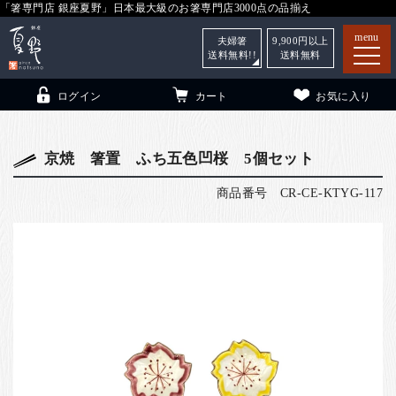
「箸専門店 銀座夏野」日本最大級のお箸専門店3000点の品揃え
menu
夫婦箸
9,900
円以上
送料無料!!
送料無料
ログイン
カート
お気に入り
京焼 箸置 ふち五色凹桜 5個セット
商品番号
CR-CE-KTYG-117
箸
（贈答用・自宅用）
子供和食器
（贈答用・自宅用）
銀座夏野・箸長
について
小夏
について
こども和食器
ご利用ガイド
法人・飲食店のお客様