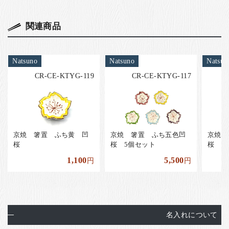
関連商品
Natsuno
Natsuno
Natsun
CR-CE-KTYG-119
CR-CE-KTYG-117
京焼 箸置 ふち黄 凹
京焼 箸置 ふち五色凹
京焼 
桜
桜 5個セット
桜
1,100
5,500
円
円
名入れについて