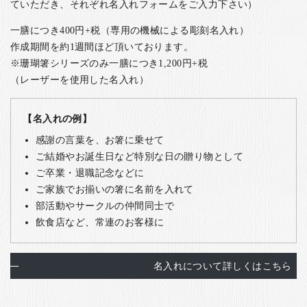
ていただき、それぞれ名入れフォームをご入力下さい）
一膳につき400円+税（専用の機械による彫刻名入れ）
作成期間を約1週間ほど頂いております。
※珊瑚箸シリーズのみ一膳につき1,200円+税
（レーザーを使用した名入れ）
【名入れの例】
感謝の言葉を、お箸に乗せて
ご結婚やお誕生日など特別な日の贈り物として
ご卒業・退職記念などに
ご家族でお揃いの箸に名前を入れて
部活動やサークルの仲間同士で
飲食店など、常連のお客様に
名入れについて詳しくはこちら