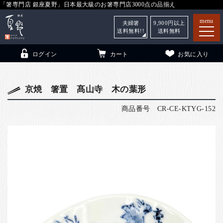
「箸専門店 銀座夏野」日本最大級のお箸専門店3000点の品揃え
menu
夫婦箸
9,900
円以上
送料無料!!
送料無料
ログイン
カート
お気に入り
京焼 箸置 髙山寺 木の葉形
商品番号
CR-CE-KTYG-152
箸
（贈答用・自宅用）
子供和食器
（贈答用・自宅用）
銀座夏野・箸長
について
小夏
について
こども和食器
ご利用ガイド
法人・飲食店のお客様