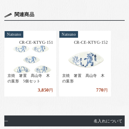
関連商品
Natsuno
Natsuno
CR-CE-KTYG-151
CR-CE-KTYG-152
京焼 箸置 髙山寺 木
京焼 箸置 髙山寺 木
の葉形 5個セット
の葉形
3,850
770
円
円
名入れについて