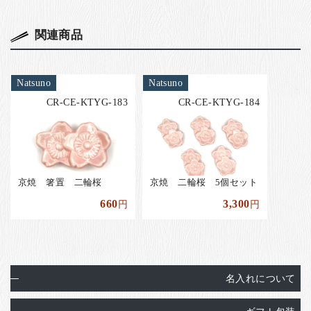
関連商品
Natsuno
Natsuno
CR-CE-KTYG-183
CR-CE-KTYG-184
京焼 箸置 二輪桜
京焼 二輪桜 5個セット
660
3,300
円
円
名入れについて