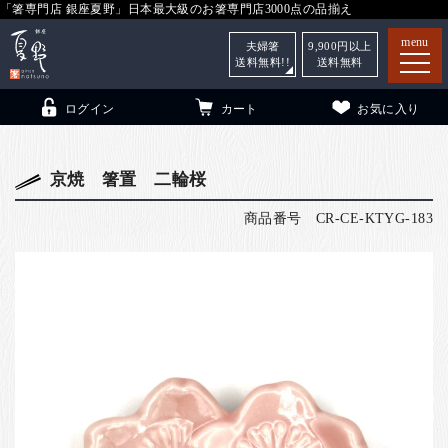
「箸専門店 銀座夏野」日本最大級のお箸専門店3000点の品揃え
menu
夫婦箸
9,900
円以上
送料無料!!
送料無料
ログイン
カート
お気に入り
京焼 箸置 二輪桜
商品番号
CR-CE-KTYG-183
箸
（贈答用・自宅用）
子供和食器
（贈答用・自宅用）
銀座夏野・箸長
について
小夏
について
こども和食器
ご利用ガイド
法人・飲食店のお客様