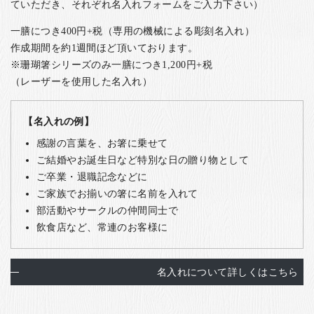
ていただき、それぞれ名入れフォームをご入力下さい）
一膳につき400円+税（専用の機械による彫刻名入れ）
作成期間を約1週間ほど頂いております。
※珊瑚箸シリーズのみ一膳につき1,200円+税
（レーザーを使用した名入れ）
【名入れの例】
感謝の言葉を、お箸に乗せて
ご結婚やお誕生日など特別な日の贈り物として
ご卒業・退職記念などに
ご家族でお揃いの箸に名前を入れて
部活動やサークルの仲間同士で
飲食店など、常連のお客様に
名入れについて詳しくはこちら