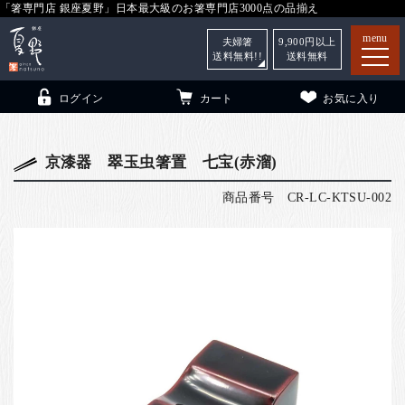
「箸専門店 銀座夏野」日本最大級のお箸専門店3000点の品揃え
menu
夫婦箸
9,900
円以上
送料無料!!
送料無料
ログイン
カート
お気に入り
京漆器 翠玉虫箸置 七宝(赤溜)
商品番号
CR-LC-KTSU-002
箸
（贈答用・自宅用）
子供和食器
（贈答用・自宅用）
銀座夏野・箸長
について
小夏
について
こども和食器
ご利用ガイド
法人・飲食店のお客様