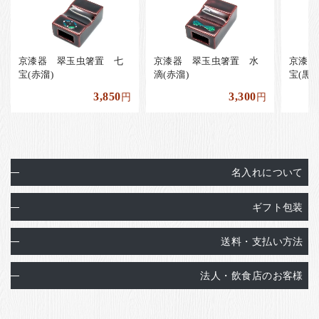
京漆器 翠玉虫箸置 七
京漆器 翠玉虫箸置 水
京漆器
宝(赤溜)
滴(赤溜)
宝(黒溜
3,850
3,300
円
円
名入れについて
ギフト包装
送料・支払い方法
法人・飲食店のお客様