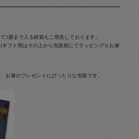
て5膳まで入る紙箱もご用意しております。
(ギフト用はその上から包装紙にてラッピング)) お箸
で、お箸のプレゼントにぴったりな包装です。