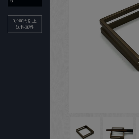
り
9,900
円以上
送料無料