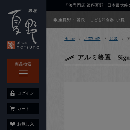
「箸専門店 銀座夏野」日本最大級の
銀座夏野・箸長
小夏
こども和食器
Home
お買い物
お箸
アルミ箸置 Sig
商品検索
ログイン
カート
お気に入