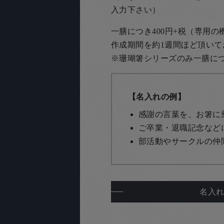
入力下さい）
一膳につき400円+税（専用
作成期間を約1週間ほど頂いて
※珊瑚箸シリーズのみ一膳につき
【名入れの例】
感謝の言葉を、お箸に
ご卒業・退職記念など
部活動やサークルの仲
名入