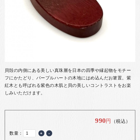
お客様の声
店舗紹介
お問い合わせ
お知らせ
箸ブログ
English
貝殻の内側にある美しい真珠層を日本の四季や縁起物をモチー
フにかたどり、パープルハートの木地にはめ込んだお箸置。紫
紅木とも呼ばれる紫色の木肌と貝の美しいコントラストをお楽
しみいただけます。
990
円
（税込）
数量：
+
-