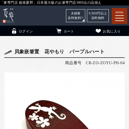
「箸専門店 銀座夏野」日本最大級のお箸専門店3000点の品揃え
menu
夫婦箸
9,900
円以上
送料無料!!
送料無料
ログイン
カート
お気に入り
貝象嵌箸置 花やもり パープルハート
商品番号
CR-ZO-ZOYU-PH-04
箸
（贈答用・自宅用）
子供和食器
（贈答用・自宅用）
銀座夏野・箸長
について
小夏
について
こども和食器
ご利用ガイド
法人・飲食店のお客様