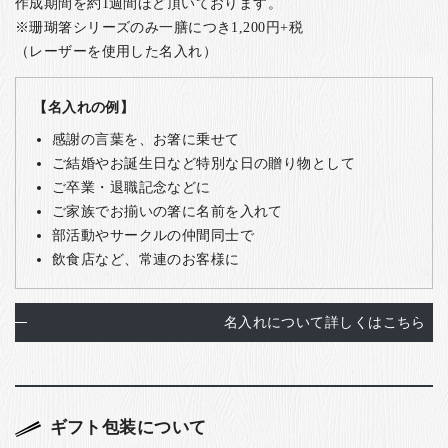
作成期間を約1週間ほど頂いております。
※珊瑚箸シリーズのみ一膳につき1,200円+税
（レーザーを使用した名入れ）
【名入れの例】
感謝の言葉を、お箸に乗せて
ご結婚やお誕生日など特別な日の贈り物として
ご卒業・退職記念などに
ご家族でお揃いの箸に名前を入れて
部活動やサークルの仲間同士で
飲食店など、常連のお客様に
名入れについて詳しくはこちら
ギフト包装について