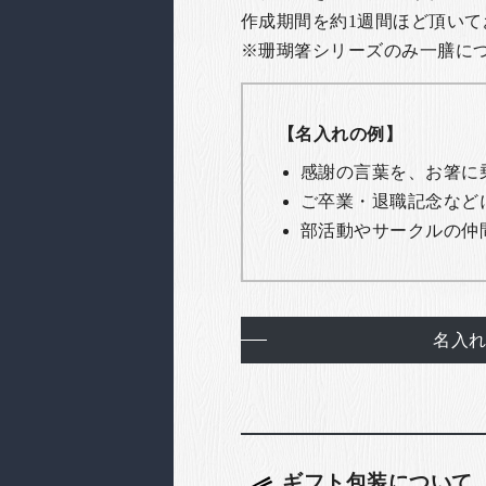
作成期間を約1週間ほど頂いて
※珊瑚箸シリーズのみ一膳につき
【名入れの例】
感謝の言葉を、お箸に
ご卒業・退職記念など
部活動やサークルの仲
名入
ギフト包装について