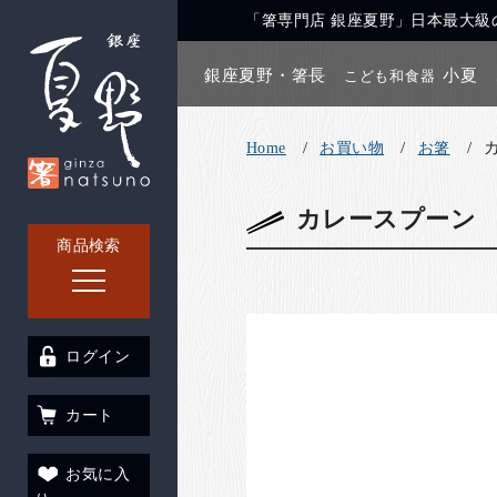
「箸専門店 銀座夏野」日本最大級の
銀座夏野・箸長
小夏
こども和食器
Home
お買い物
お箸
カレースプーン
商品検索
ログイン
カート
お気に入