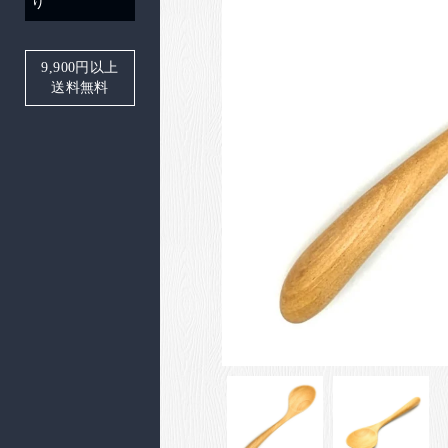
り
9,900
円以上
送料無料