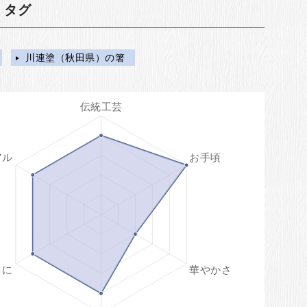
・タグ
川連塗（秋田県）の箸