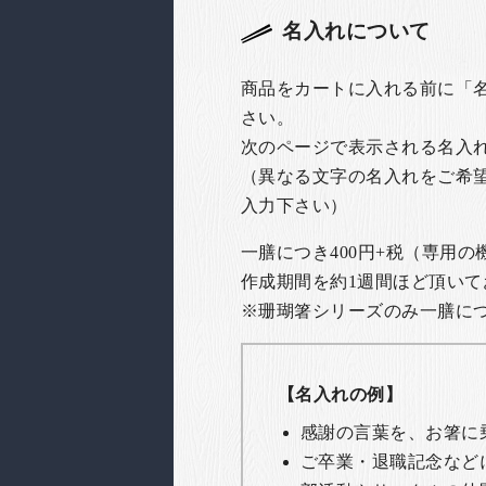
名入れについて
商品をカートに入れる前に「
さい。
次のページで表示される名入
（異なる文字の名入れをご希
入力下さい）
一膳につき400円+税（専用
作成期間を約1週間ほど頂いて
※珊瑚箸シリーズのみ一膳につき
【名入れの例】
感謝の言葉を、お箸に
ご卒業・退職記念など