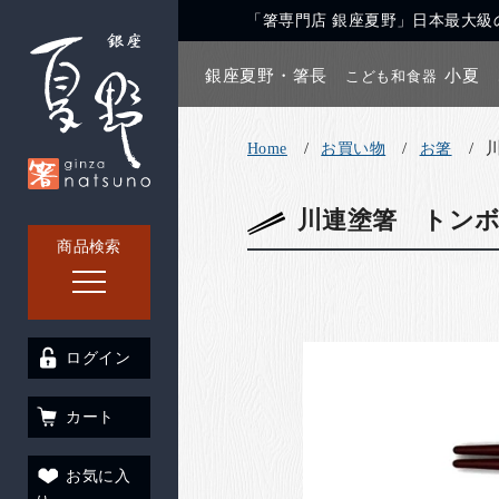
「箸専門店 銀座夏野」日本最大級の
銀座夏野・箸長
小夏
こども和食器
Home
お買い物
お箸
川連塗箸 トンボ
商品検索
ログイン
カート
お気に入