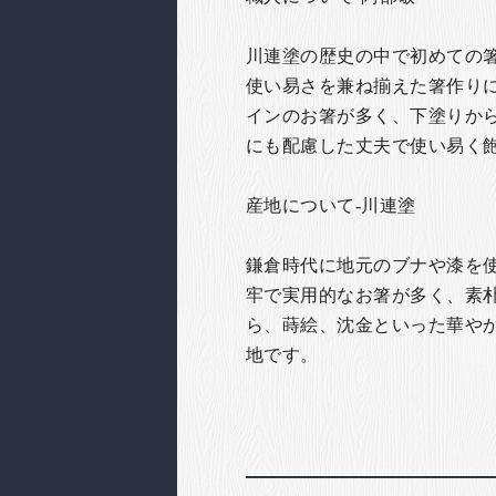
川連塗の歴史の中で初めての
使い易さを兼ね揃えた箸作り
インのお箸が多く、下塗りか
にも配慮した丈夫で使い易く
産地について-川連塗
鎌倉時代に地元のブナや漆を
牢で実用的なお箸が多く、素
ら、蒔絵、沈金といった華や
地です。