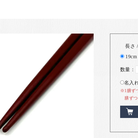
長さ /
19cm
数量：
名入れ
※1膳ず
膳ずつ