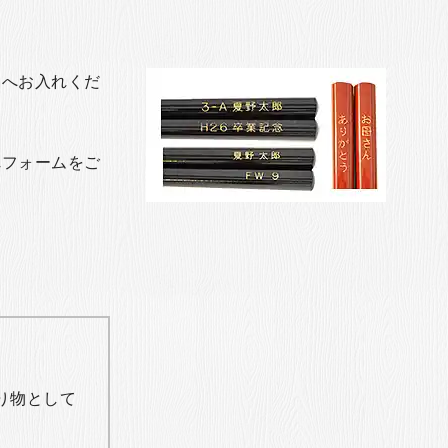
トへお入れくだ
れフォームをご
り物として