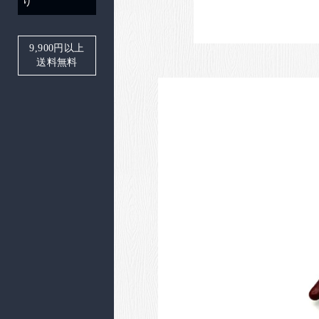
り
9,900
円以上
送料無料