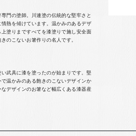
箸専門の塗師。川連塗の伝統的な堅牢さと
に情熱を傾けています。温かみのあるデザ
ら上塗りまですべてを漆塗りで施し安全面
飽きのこないお箸作りの名人です。
使い武具に漆を塗ったのが始まりです。堅
朴で温かみのある飽きのこないデザインか
かなデザインのお箸など幅広くある漆器産