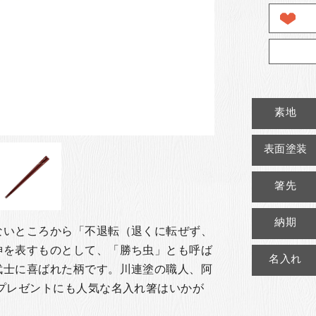
素地
表面塗装
箸先
納期
ないところから「不退転（退くに転ぜず、
神を表すものとして、「勝ち虫」とも呼ば
名入れ
武士に喜ばれた柄です。
川連塗の職人、阿
プレゼントにも人気な名入れ箸はいかが