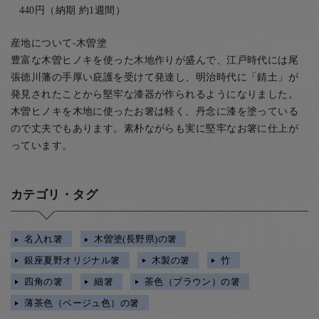
440円（納期 約1週間）
産地について-木曽塗
豊富な木曽ヒノキを使った木地作りが盛んで、江戸時代には尾
張徳川藩の手厚い庇護を受けて発達し、明治時代に「錆土」が
発見されたことから堅牢な漆器が作られるようになりました。
木曽ヒノキを木地に使ったお箸は軽く、丹念に漆を塗っている
ので丈夫でもあります。素朴ながらも実に堅牢なお箸に仕上が
っています。
カテゴリ・タグ
名入れ箸
木曽塗(長野県)の箸
銀座夏野オリジナル箸
木製の箸
竹
四角の箸
細箸
茶色（ブラウン）の箸
薄茶色（ベージュ色）の箸