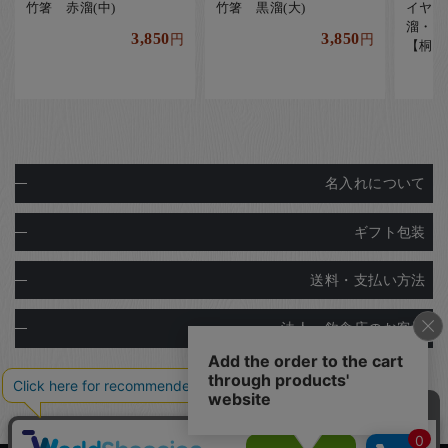
竹箸 赤溜(中)
竹箸 黒溜(大)
イヤカ
溜・赤
3,850
3,850
円
円
【桐箱
名入れについて
ギフト包装
送料・支払い方法
法人・飲食店のお客様