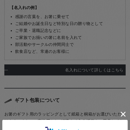
【名入れの例】
感謝の言葉を、お箸に乗せて
ご結婚やお誕生日など特別な日の贈り物として
ご卒業・退職記念などに
ご家族でお揃いの箸に名前を入れて
部活動やサークルの仲間同士で
飲食店など、常連のお客様に
名入れについて詳しくはこちら
ギフト包装について
お箸のギフト用のラッピングとして紙箱と桐箱がお選びいただ
けます。また、ご家族用として5膳まで入る紙箱もご用意してお
ります。