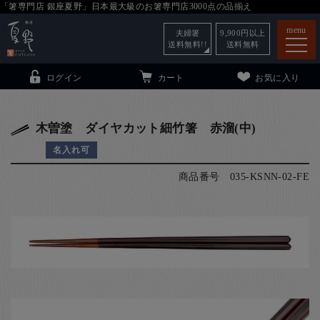
「箸専門店 銀座夏野」日本最大級のお箸専門店3000点の品揃え
menu
夫婦箸
9,900
円以上
送料無料!!
送料無料
ログイン
カート
お気に入り
木曽塗 ダイヤカット細竹箸 赤溜(中)
名入れ可
箸
（贈答用・自宅用）
商品番号
035-KSNN-02-FE
子供和食器
（贈答用・自宅用）
銀座夏野・箸長
について
小夏
について
こども和食器
ご利用ガイド
法人・飲食店のお客様