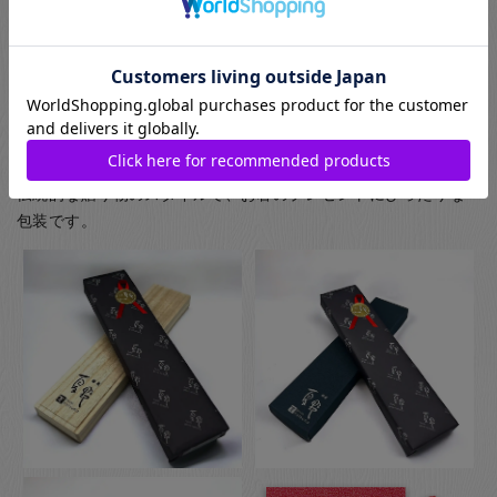
(お子様食器に関してはギフト用・ご自宅用問わず、紙箱(無料)
に入れてのお届けとなります(ギフト用はその上から包装紙にて
ラッピング)) お箸用の無料のラッピングは、箸袋に入れるタイ
プのものになります。
お箸用のギフトボックスをご注文いただいた方は、￥440-(税別)
でさらに風呂敷でのラッピングもご指定いただけます。日本の
伝統的な贈り物のスタイルで、お箸のプレゼントにぴったりな
包装です。