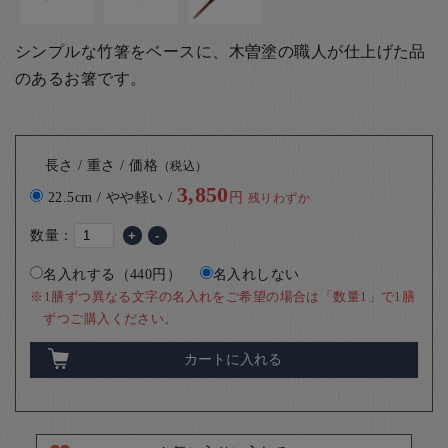
シンプルな竹箸をベースに、木曽塗の職人が仕上げた品
のあるお箸です。
長さ / 重さ / 価格
（税込）
3,850
22.5cm / やや軽い /
円
残りわずか
数量：
+
-
名入れする（440円）
名入れしない
※1膳ずつ異なる文字の名入れをご希望の場合は「数量1」で1膳
ずつご購入ください。
カートに入れる