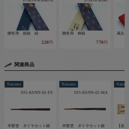
贈答用 紙箱 紺
贈答用 桐箱
風呂敷
220
770
円
円
関連商品
Natsuno
Natsuno
Natsun
035-KSNN-02-FE
035-KSNN-02-MA
木曽塗 ダイヤカット細
木曽塗 ダイヤカット細
【送料