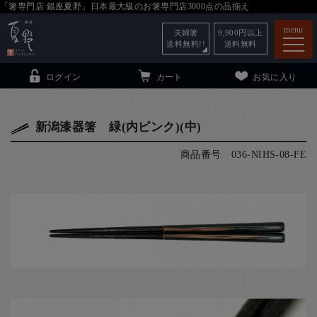
「箸専門店 銀座夏野」日本最大級のお箸専門店3000点の品揃え
menu
夫婦箸
9,900
円以上
送料無料!!
送料無料
ログイン
カート
お気に入り
新潟漆器箸 緑(内ピンク)(中)
商品番号
036-NIHS-08-FE
箸
（贈答用・自宅用）
子供和食器
（贈答用・自宅用）
銀座夏野・箸長
について
小夏
について
こども和食器
ご利用ガイド
法人・飲食店のお客様