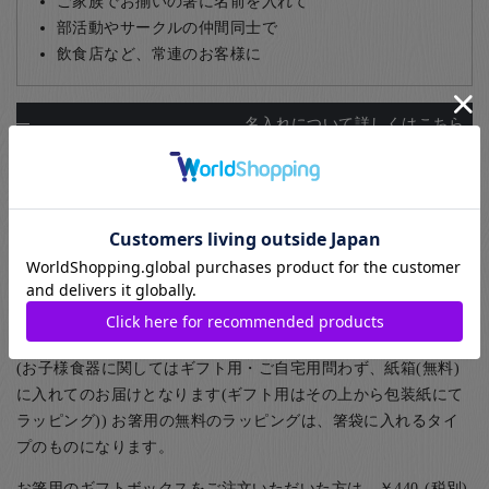
ご家族でお揃いの箸に名前を入れて
部活動やサークルの仲間同士で
飲食店など、常連のお客様に
名入れについて詳しくはこちら
ギフト包装について
お箸のギフト用のラッピングとして紙箱と桐箱がお選びいただ
けます。また、ご家族用として5膳まで入る紙箱もご用意してお
ります。
(お子様食器に関してはギフト用・ご自宅用問わず、紙箱(無料)
に入れてのお届けとなります(ギフト用はその上から包装紙にて
ラッピング)) お箸用の無料のラッピングは、箸袋に入れるタイ
プのものになります。
お箸用のギフトボックスをご注文いただいた方は、￥440-(税別)