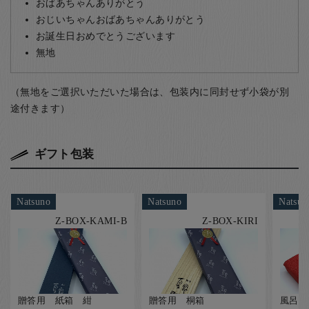
おばあちゃんありがとう
おじいちゃんおばあちゃんありがとう
お誕生日おめでとうございます
無地
（無地をご選択いただいた場合は、包装内に同封せず小袋が別
途付きます）
ギフト包装
Natsuno
Natsuno
Natsun
Z-BOX-KAMI-B
Z-BOX-KIRI
贈答用 紙箱 紺
贈答用 桐箱
風呂敷