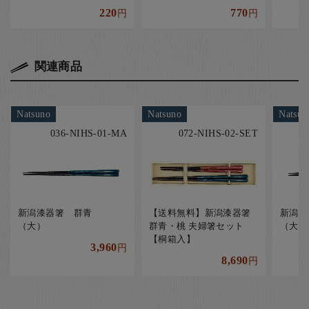
220
770
円
円
関連商品
Natsuno
Natsuno
Natsun
036-NIHS-01-MA
072-NIHS-02-SET
新潟漆器箸 群青
【送料無料】新潟漆器箸
新潟
（大）
群青・桃 夫婦箸セット
（大）
【桐箱入】
3,960
円
8,690
円