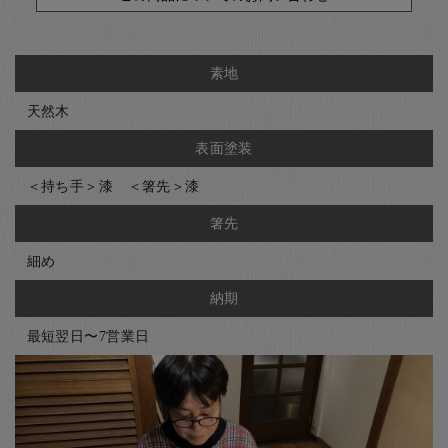
素地
天然木
表面塗装
＜持ち手＞漆 ＜箸先＞漆
箸先
細め
納期
最短翌日〜7営業日