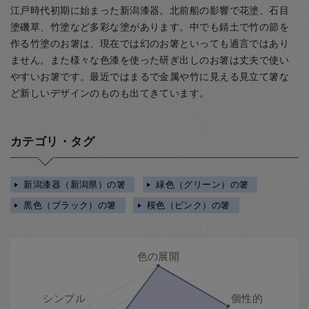
江戸時代初期に始まった新潟漆器。北前船の影響で花塗、石目
塗磯草、竹塗など多彩な塗があります。中でも錆土で竹の節を
作る竹塗のお箸は、現在では幻のお箸といっても過言ではあり
ません。また様々な色漆を使った研ぎ出しのお箸は丈夫で使い
やすいお箸です。最近ではまるで金属や竹に見える見立て箸な
ど新しいデザインのものも出てきています。
カテゴリ・タグ
新潟漆器（新潟県）の箸
緑色（グリーン）の箸
黒色（ブラック）の箸
桜色（ピンク）の箸