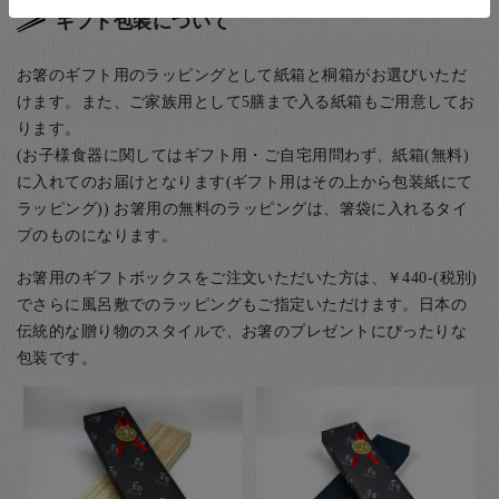
ギフト包装について
お箸のギフト用のラッピングとして紙箱と桐箱がお選びいただ
けます。また、ご家族用として5膳まで入る紙箱もご用意してお
ります。
(お子様食器に関してはギフト用・ご自宅用問わず、紙箱(無料)
に入れてのお届けとなります(ギフト用はその上から包装紙にて
ラッピング)) お箸用の無料のラッピングは、箸袋に入れるタイ
プのものになります。
お箸用のギフトボックスをご注文いただいた方は、￥440-(税別)
でさらに風呂敷でのラッピングもご指定いただけます。日本の
伝統的な贈り物のスタイルで、お箸のプレゼントにぴったりな
包装です。