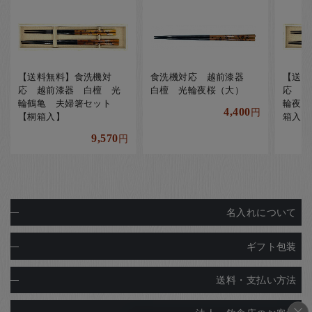
【送料無料】食洗機対
食洗機対応 越前漆器
【送料
応 越前漆器 白檀 光
白檀 光輪夜桜（大）
応 越
輪鶴亀 夫婦箸セット
輪夜桜
4,400
円
【桐箱入】
箱入】
9,570
円
名入れについて
ギフト包装
送料・支払い方法