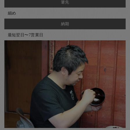
箸先
細め
納期
最短翌日〜7営業日