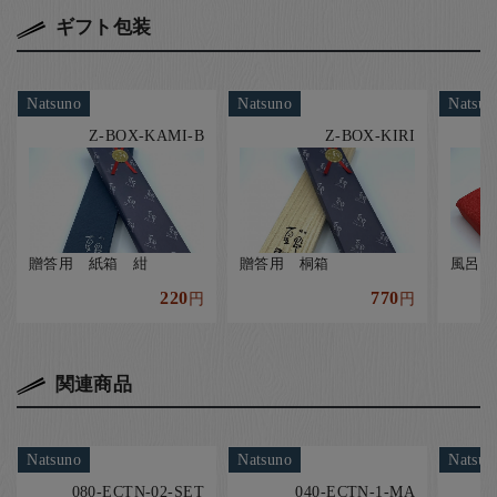
ギフト包装
Natsuno
Natsuno
Natsun
Z-BOX-KAMI-B
Z-BOX-KIRI
贈答用 紙箱 紺
贈答用 桐箱
風呂敷
220
770
円
円
関連商品
Natsuno
Natsuno
Natsun
080-ECTN-02-SET
040-ECTN-1-MA