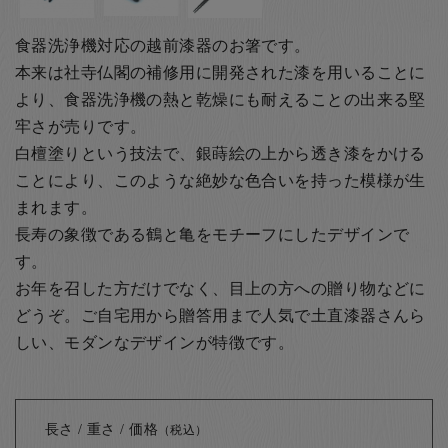
食器洗浄機対応の越前漆器のお箸です。
本来は社寺仏閣の補修用に開発された漆を用いることに
より、食器洗浄機の熱と乾燥にも耐えることの出来る堅
牢さが売りです。
白檀塗りという技法で、銀蒔絵の上から透き漆をかける
ことにより、このような絶妙な色合いを持った模様が生
まれます。
長寿の象徴である鶴と亀をモチーフにしたデザインで
す。
お年を召した方だけでなく、目上の方への贈り物などに
どうぞ。
ご自宅用から贈答用まで人気で
土直漆器さんら
しい、モダンなデザインが特徴です。
長さ / 重さ / 価格
（税込）