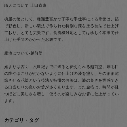
職人について-土田直東
椀屋の箸として、種類豊富かつ丁寧な手仕事による塗箸は、箔
で彩色し、新しい製法で作られた特別な漆を塗る技法で仕上げ
ており、とても丈夫です。食洗機対応としては珍しく本漆で仕
上げた手間のかかったお箸です。
産地について-越前塗
始まりは古く、六世紀までに遡ると伝えられる越前塗。刷毛目
の跡やほこりが付かないように仕上げの漆を塗り、そのまま乾
燥させる花塗という技法が特徴のお箸は、漆の良さを実感でき
る口当たりの良いお箸が多くあります。また金箔は、時間が経
つほどに美しさを増し、使うのが楽しみなお箸に仕上がってい
ます。
カテゴリ・タグ