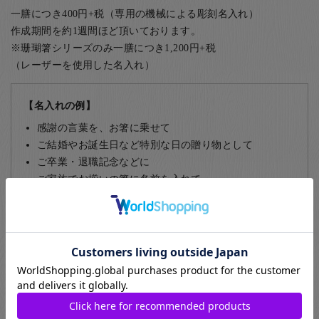
一膳につき400円+税（専用の機械による彫刻名入れ）
作成期間を約1週間ほど頂いております。
※珊瑚箸シリーズのみ一膳につき1,200円+税
（レーザーを使用した名入れ）
【名入れの例】
感謝の言葉を、お箸に乗せて
ご結婚やお誕生日など特別な日の贈り物として
ご卒業・退職記念などに
ご家族でお揃いの箸に名前を入れて
部活動やサークルの仲間同士で
飲食店など、常連のお客様に
名入れについて詳しくはこちら