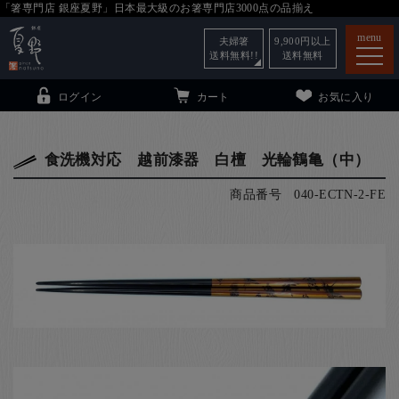
「箸専門店 銀座夏野」日本最大級のお箸専門店3000点の品揃え
menu
夫婦箸
9,900
円以上
送料無料!!
送料無料
ログイン
カート
お気に入り
食洗機対応 越前漆器 白檀 光輪鶴亀（中）
商品番号
040-ECTN-2-FE
箸
（贈答用・自宅用）
子供和食器
（贈答用・自宅用）
銀座夏野・箸長
について
小夏
について
こども和食器
ご利用ガイド
法人・飲食店のお客様