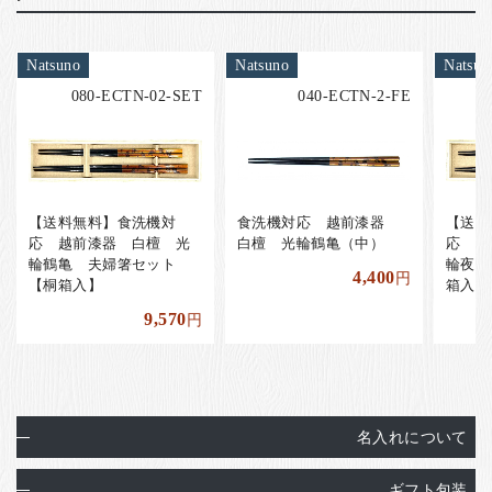
Natsuno
Natsuno
Natsun
080-ECTN-02-SET
040-ECTN-2-FE
【送料無料】食洗機対
食洗機対応 越前漆器
【送料
応 越前漆器 白檀 光
白檀 光輪鶴亀（中）
応 越
輪鶴亀 夫婦箸セット
輪夜桜
4,400
円
【桐箱入】
箱入】
9,570
円
名入れについて
ギフト包装