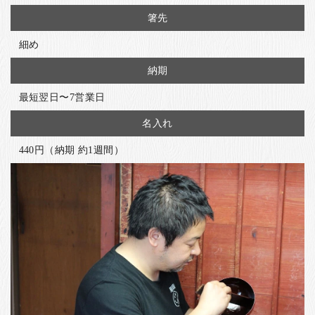
箸先
細め
納期
最短翌日〜7営業日
名入れ
440円（納期 約1週間）