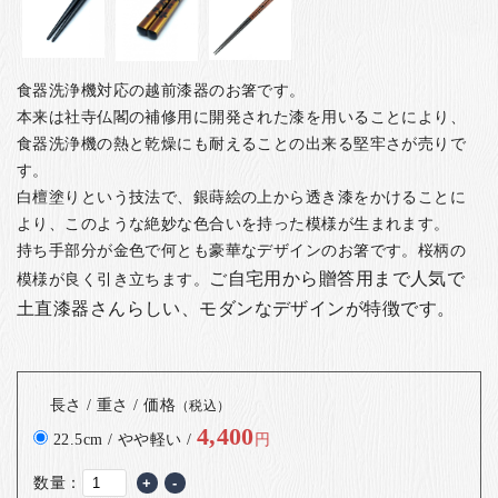
食器洗浄機対応の越前漆器のお箸です。
本来は社寺仏閣の補修用に開発された漆を用いることにより、
食器洗浄機の熱と乾燥にも耐えることの出来る堅牢さが売りで
す。
白檀塗りという技法で、銀蒔絵の上から透き漆をかけることに
より、このような絶妙な色合いを持った模様が生まれます。
持ち手部分が金色で何とも豪華なデザインのお箸です。桜柄の
ご自宅用から贈答用まで人気で
模様が良く引き立ちます。
土直漆器さんらしい、モダンなデザインが特徴です。
長さ / 重さ / 価格
（税込）
4,400
22.5cm / やや軽い /
円
数量：
+
-