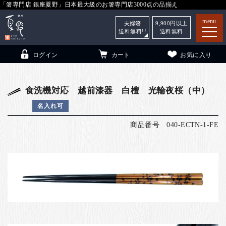
「箸専門店 銀座夏野」日本最大級のお箸専門店3000点の品揃え
menu
夫婦箸
9,900
円以上
送料無料!!
送料無料
ログイン
カート
お気に入り
食洗機対応 越前漆器 白檀 光輪夜桜（中）
名入れ可
箸
（贈答用・自宅用）
商品番号
040-ECTN-1-FE
子供和食器
（贈答用・自宅用）
銀座夏野・箸長
について
小夏
について
こども和食器
ご利用ガイド
法人・飲食店のお客様