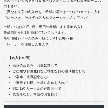
次のページで表示される名入れフォームで名入れ文字他をご入
力下さい。
（異なる文字の名入れをご希望の場合は一つずつカートに入れ
ていただき、それぞれ名入れフォームをご入力下さい）
一膳につき400円+税（専用の機械による彫刻名入れ）
作成期間を約1週間ほど頂いております。
※珊瑚箸シリーズのみ一膳につき1,200円+税
（レーザーを使用した名入れ）
【名入れの例】
感謝の言葉を、お箸に乗せて
ご結婚やお誕生日など特別な日の贈り物として
ご卒業・退職記念などに
ご家族でお揃いの箸に名前を入れて
部活動やサークルの仲間同士で
飲食店など、常連のお客様に