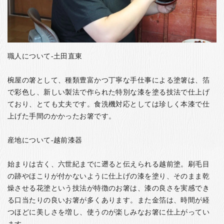
職人について-土田直東
椀屋の箸として、種類豊富かつ丁寧な手仕事による塗箸は、箔
で彩色し、新しい製法で作られた特別な漆を塗る技法で仕上げ
ており、とても丈夫です。食洗機対応としては珍しく本漆で仕
上げた手間のかかったお箸です。
産地について-越前漆器
始まりは古く、六世紀までに遡ると伝えられる越前塗。刷毛目
の跡やほこりが付かないように仕上げの漆を塗り、そのまま乾
燥させる花塗という技法が特徴のお箸は、漆の良さを実感でき
る口当たりの良いお箸が多くあります。また金箔は、時間が経
つほどに美しさを増し、使うのが楽しみなお箸に仕上がってい
ます。