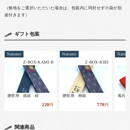
（無地をご選択いただいた場合は、包装内に同封せず小袋が別
途付きます）
ギフト包装
Natsuno
Natsuno
Natsun
Z-BOX-KAMI-B
Z-BOX-KIRI
贈答用 紙箱 紺
贈答用 桐箱
風呂敷
220
770
円
円
関連商品