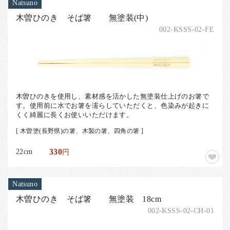
Natsuno
木曽ひのき そば箸 無塗装(中)
002-KSSS-02-FE
木曽ひのきを使用し、素材感を活かした無塗装仕上げのお箸で
す。使用前に水でお箸を濡らしていただくと、色染みが起きに
くく綺麗に長くお使いいただけます。
[ 木曽塗(長野県)の箸、木製の箸、四角の箸 ]
22cm
330
円
Natsuno
木曽ひのき そば箸 無塗装 18cm
002-KSSS-02-CH-01