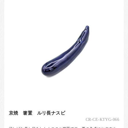
京焼 箸置 ルリ長ナスビ
CR-CE-KTYG-066