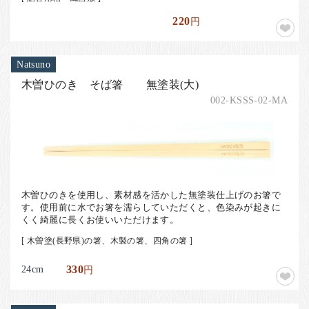
220
円
Natsuno
木曽ひのき そば箸 無塗装(大)
002-KSSS-02-MA
木曽ひのきを使用し、素材感を活かした無塗装仕上げのお箸で
す。使用前に水でお箸を濡らしていただくと、色染みが起きに
くく綺麗に長くお使いいただけます。
[ 木曽塗(長野県)の箸、木製の箸、四角の箸 ]
24cm
330
円