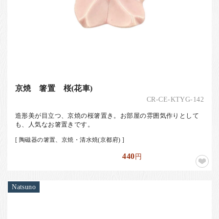
京焼 箸置 桜(花車)
CR-CE-KTYG-142
造形美が目立つ、京焼の桜箸置き。お部屋の雰囲気作りとして
も、人気なお箸置きです。
[ 陶磁器の箸置、京焼・清水焼(京都府) ]
440
円
Natsuno