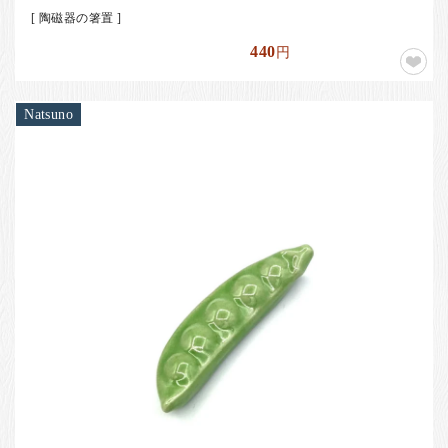
[ 陶磁器の箸置 ]
440
円
Natsuno