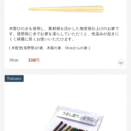
木曽ひのきを使用し、素材感を活かした無塗装仕上げのお箸で
す。使用前に水でお箸を濡らしていただくと、色染みが起きに
くく綺麗に長くお使いいただけます。
[ 木曽塗(長野県)の箸、木製の箸、18cmからの箸 ]
18cm
330
円
Natsuno