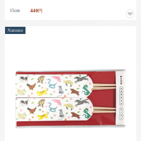
15cm
440
円
Natsuno