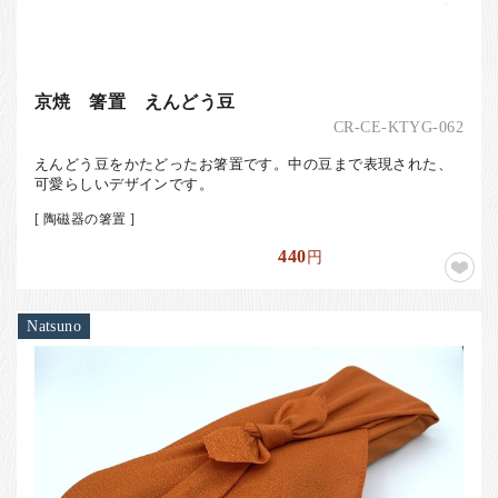
京焼 箸置 えんどう豆
CR-CE-KTYG-062
えんどう豆をかたどったお箸置です。中の豆まで表現された、
可愛らしいデザインです。
[ 陶磁器の箸置 ]
440
円
Natsuno