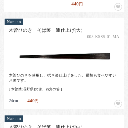
440
円
Natsuno
木曽ひのき そば箸 漆仕上げ(大)
003-KSSS-01-MA
木曽ひのきを使用し、拭き漆仕上げをした、麺類も食べやすい
お箸です。
[ 木曽塗(長野県)の箸、四角の箸 ]
24cm
440
円
Natsuno
木曽ひのき そば箸 漆仕上げ(中)