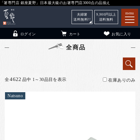
「箸専門店 銀座夏野」日本最大級のお箸専門店3000点の品揃え
menu
夫婦箸
9,900
円以上
送料無料!!
送料無料
ログイン
カート
お気に入り
全商品
箸
（贈答用・自宅用）
4622
全
品中 1～30品目を表示
在庫ありのみ
子供和食器
（贈答用・自宅用）
銀座夏野・箸長
について
Natsuno
小夏
について
こども和食器
ご利用ガイド
法人・飲食店のお客様