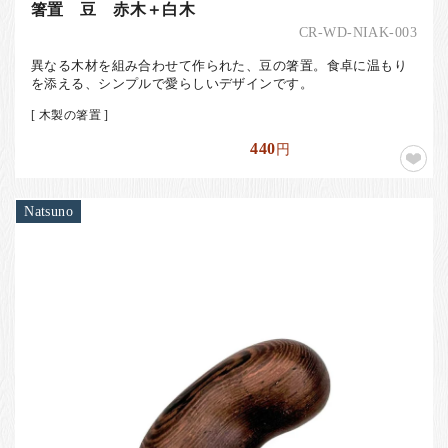
箸置 豆 赤木＋白木
CR-WD-NIAK-003
異なる木材を組み合わせて作られた、豆の箸置。食卓に温もり
を添える、シンプルで愛らしいデザインです。
[ 木製の箸置 ]
440
円
Natsuno