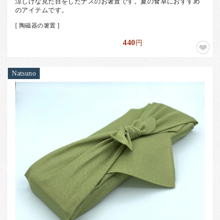
涼しげな見た目をしたナスのお箸置です。夏の食卓におすすめ
のアイテムです。
[ 陶磁器の箸置 ]
440
円
Natsuno