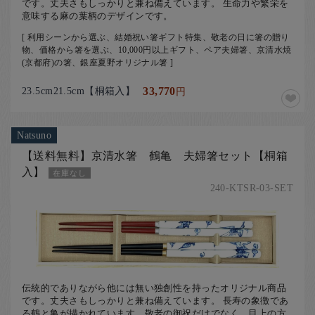
です。丈夫さもしっかりと兼ね備えています。 生命力や繁栄を
意味する麻の葉柄のデザインです。
[ 利用シーンから選ぶ、結婚祝い箸ギフト特集、敬老の日に箸の贈り
物、価格から箸を選ぶ、10,000円以上ギフト、ペア夫婦箸、京清水焼
(京都府)の箸、銀座夏野オリジナル箸 ]
23.5cm21.5cm【桐箱入】
33,770
円
Natsuno
【送料無料】京清水箸 鶴亀 夫婦箸セット【桐箱
入】
在庫なし
240-KTSR-03-SET
伝統的でありながら他には無い独創性を持ったオリジナル商品
です。丈夫さもしっかりと兼ね備えています。 長寿の象徴であ
る鶴と亀が描かれています。敬老の御祝だけでなく、目上の方