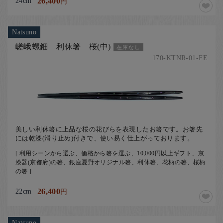
24cm
26,400
円
Natsuno
嵯峨螺鈿 利休箸 桜(中)
在庫なし
170-KTNR-01-FE
美しい利休箸に上品な桜の花びらを表現したお箸です。お箸先
には乾漆(滑り止め)付きで、使い易く仕上がっております。
[ 利用シーンから選ぶ、価格から箸を選ぶ、10,000円以上ギフト、京
漆器(京都府)の箸、銀座夏野オリジナル箸、利休箸、花柄の箸、桜柄
の箸 ]
22cm
26,400
円
Natsuno