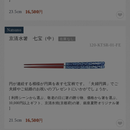
23.5cm
16,500
円
Natsuno
京清水箸 七宝（中）
在庫なし
120-KTSR-01-FE
円が連続する模様が円満を表す七宝柄です。「夫婦円満」でご
夫婦やご結婚のお祝いのプレゼントにいかがでしょうか。
[ 利用シーンから選ぶ、敬老の日に箸の贈り物、価格から箸を選ぶ、
10,000円以上ギフト、京清水焼(京都府)の箸、銀座夏野オリジナル箸
]
21.5cm
16,500
円