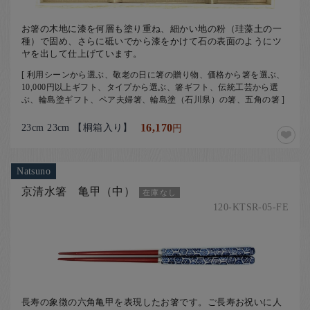
お箸の木地に漆を何層も塗り重ね、細かい地の粉（珪藻土の一
種）で固め、さらに砥いでから漆をかけて石の表面のようにツ
ヤを出して仕上げています。
[ 利用シーンから選ぶ、敬老の日に箸の贈り物、価格から箸を選ぶ、
10,000円以上ギフト、タイプから選ぶ、箸ギフト、伝統工芸から選
ぶ、輪島塗ギフト、ペア夫婦箸、輪島塗（石川県）の箸、五角の箸 ]
23cm 23cm 【桐箱入り】
16,170
円
Natsuno
京清水箸 亀甲（中）
在庫なし
120-KTSR-05-FE
長寿の象徴の六角亀甲を表現したお箸です。ご長寿お祝いに人