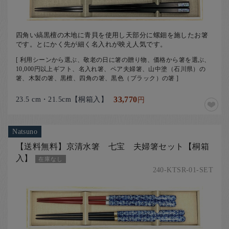
四角い縞黒檀の木地に青貝を使用し天部分に螺鈿を施したお箸
です。とにかく先が細く名入れが映え人気です。
[ 利用シーンから選ぶ、敬老の日に箸の贈り物、価格から箸を選ぶ、
10,000円以上ギフト、名入れ箸、ペア夫婦箸、山中塗（石川県）の
箸、木製の箸、黒檀、四角の箸、黒色（ブラック）の箸 ]
23.5 cm・21.5cm【桐箱入】
33,770
円
Natsuno
【送料無料】京清水箸 七宝 夫婦箸セット【桐箱
入】
在庫なし
240-KTSR-01-SET