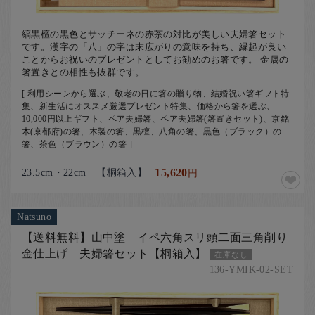
縞黒檀の黒色とサッチーネの赤茶の対比が美しい夫婦箸セット
です。漢字の「八」の字は末広がりの意味を持ち、縁起が良い
ことからお祝いのプレゼントとしてお勧めのお箸です。 金属の
箸置きとの相性も抜群です。
[ 利用シーンから選ぶ、敬老の日に箸の贈り物、結婚祝い箸ギフト特
集、新生活にオススメ厳選プレゼント特集、価格から箸を選ぶ、
10,000円以上ギフト、ペア夫婦箸、ペア夫婦箸(箸置きセット)、京銘
木(京都府)の箸、木製の箸、黒檀、八角の箸、黒色（ブラック）の
箸、茶色（ブラウン）の箸 ]
23.5cm・22cm 【桐箱入】
15,620
円
Natsuno
【送料無料】山中塗 イペ六角スリ頭二面三角削り
金仕上げ 夫婦箸セット【桐箱入】
在庫なし
136-YMIK-02-SET