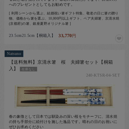
へのプレゼントとしてもお勧めです。
[ 利用シーンから選ぶ、結婚祝い箸ギフト特集、敬老の日に箸の贈り
物、価格から箸を選ぶ、10,000円以上ギフト、ペア夫婦箸、京清水焼
(京都府)の箸、銀座夏野オリジナル箸 ]
23.5cm21.5cm【桐箱入】
33,770
円
Natsuno
【送料無料】京清水箸 桜 夫婦箸セット【桐箱
入】
在庫なし
240-KTSR-04-SET
春の象徴として日本では馴染みの深い桜をモチーフに、清水焼
の持ち手部分に絵付けを施した逸品です。晴れの日のお祝いに
ぜひお求めください