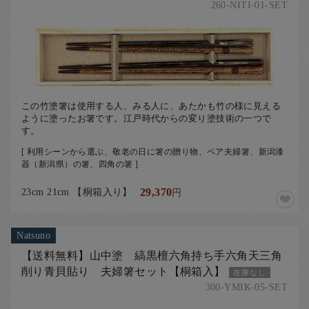
260-NITI-01-SET
この竹塗箸は使用する人、みる人に、あたかも竹の様に見える
ように塗ったお箸です。江戸時代からの変り塗技術の一つで
す。
[ 利用シーンから選ぶ、敬老の日に箸の贈り物、ペア夫婦箸、新潟漆
器（新潟県）の箸、四角の箸 ]
23cm 21cm 【桐箱入り】
29,370
円
Natsuno
【送料無料】山中塗 縞黒檀六角持ち手六角天三角
削り青貝貼り 夫婦箸セット【桐箱入】
在庫なし
300-YMIK-05-SET