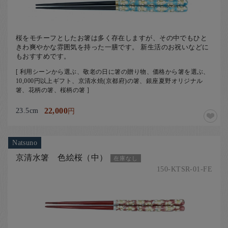
桜をモチーフとしたお箸は多く存在しますが、その中でもひと
きわ爽やかな雰囲気を持った一膳です。 新生活のお祝いなどに
もおすすめです。
[ 利用シーンから選ぶ、敬老の日に箸の贈り物、価格から箸を選ぶ、
10,000円以上ギフト、京清水焼(京都府)の箸、銀座夏野オリジナル
箸、花柄の箸、桜柄の箸 ]
23.5cm
22,000
円
Natsuno
京清水箸 色絵桜（中）
在庫なし
150-KTSR-01-FE