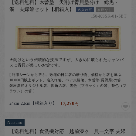
【送料無料】木曽塗 天削げ青貝塗分け 総黒・
溜 夫婦箸セット【桐箱入】
名入れ可
在庫なし
150-KSSK-01-SET
天削げという伝統的な技法ですが、大きめに取られたキャンバ
スに青貝が美しいお箸です。
[ 利用シーンから選ぶ、敬老の日に箸の贈り物、価格から箸を選ぶ、
10,000円以上ギフト、名入れ箸、ペア夫婦箸、木曽塗(長野県)の箸、
銀座夏野オリジナル箸、四角の箸、黒色（ブラック）の箸、茶色（ブ
ラウン）の箸 ]
24cm 22cm【桐箱入り】
17,270
円
Natsuno
【送料無料】食洗機対応 越前漆器 貝一文字 夫婦