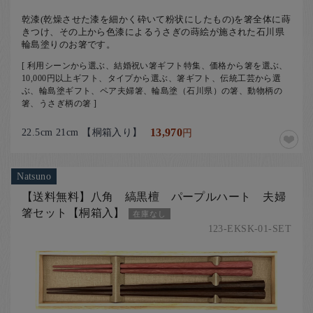
乾漆(乾燥させた漆を細かく砕いて粉状にしたもの)を箸全体に蒔
きつけ、その上から色漆によるうさぎの蒔絵が施された石川県
輪島塗りのお箸です。
[ 利用シーンから選ぶ、結婚祝い箸ギフト特集、価格から箸を選ぶ、
10,000円以上ギフト、タイプから選ぶ、箸ギフト、伝統工芸から選
ぶ、輪島塗ギフト、ペア夫婦箸、輪島塗（石川県）の箸、動物柄の
箸、うさぎ柄の箸 ]
22.5cm 21cm 【桐箱入り】
13,970
円
Natsuno
【送料無料】八角 縞黒檀 パープルハート 夫婦
箸セット【桐箱入】
在庫なし
123-EKSK-01-SET