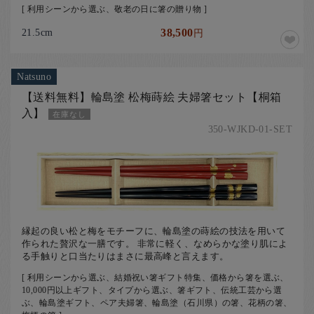
[ 利用シーンから選ぶ、敬老の日に箸の贈り物 ]
21.5cm
38,500
円
Natsuno
【送料無料】輪島塗 松梅蒔絵 夫婦箸セット【桐箱
入】
在庫なし
350-WJKD-01-SET
縁起の良い松と梅をモチーフに、輪島塗の蒔絵の技法を用いて
作られた贅沢な一膳です。 非常に軽く、なめらかな塗り肌によ
る手触りと口当たりはまさに最高峰と言えます。
[ 利用シーンから選ぶ、結婚祝い箸ギフト特集、価格から箸を選ぶ、
10,000円以上ギフト、タイプから選ぶ、箸ギフト、伝統工芸から選
ぶ、輪島塗ギフト、ペア夫婦箸、輪島塗（石川県）の箸、花柄の箸、