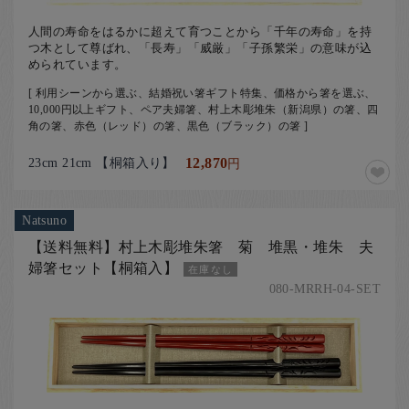
人間の寿命をはるかに超えて育つことから「千年の寿命」を持
つ木として尊ばれ、「長寿」「威厳」「子孫繁栄」の意味が込
められています。
[ 利用シーンから選ぶ、結婚祝い箸ギフト特集、価格から箸を選ぶ、
10,000円以上ギフト、ペア夫婦箸、村上木彫堆朱（新潟県）の箸、四
角の箸、赤色（レッド）の箸、黒色（ブラック）の箸 ]
23cm 21cm 【桐箱入り】
12,870
円
Natsuno
【送料無料】村上木彫堆朱箸 菊 堆黒・堆朱 夫
婦箸セット【桐箱入】
在庫なし
080-MRRH-04-SET