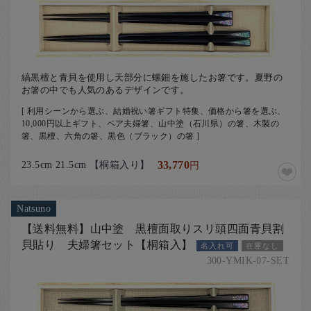
縞黒檀と青貝を使用し天部分に螺鈿を施したお箸です。夏野の
お箸の中でも人気のあるデザインです。
[ 利用シーンから選ぶ、結婚祝い箸ギフト特集、価格から箸を選ぶ、
10,000円以上ギフト、ペア夫婦箸、山中塗（石川県）の箸、木製の
箸、黒檀、六角の箸、黒色（ブラック）の箸 ]
23.5cm 21.5cm 【桐箱入り】
33,770
円
Natsuno
【送料無料】山中塗 黒檀面取りスリ頭四面青貝割
貝貼り 夫婦箸セット【桐箱入】
名入れ可
在庫なし
300-YMIK-07-SET