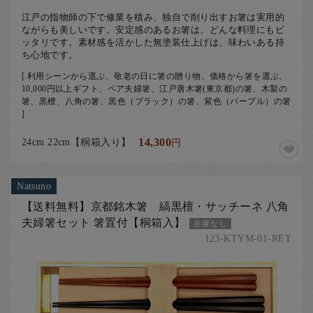
江戸の指物師の下で修業を積み、独自で削り出すお箸は実用的
ながらも美しいです。安定感のあるお箸は、どんな料理にもピ
ッタリです。素材感を活かした無塗装仕上げは、味わいある持
ち心地です。
[ 利用シーンから選ぶ、敬老の日に箸の贈り物、価格から箸を選ぶ、
10,000円以上ギフト、ペア夫婦箸、江戸唐木箸(東京都)の箸、木製の
箸、黒檀、八角の箸、黒色（ブラック）の箸、紫色（パープル）の箸
]
24cm 22cm【桐箱入り】
14,300
円
Natsuno
【送料無料】京都銘木箸 縞黒檀・サッチーネ 八角
夫婦箸セット 箸置付【桐箱入】
在庫なし
123-KTYM-01-RET