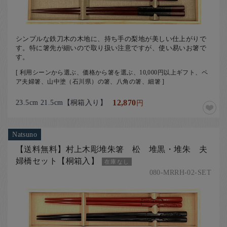
お客様の声
店舗紹介
お問い合わせ
シンプルな鉄刀木の木地に、持ち手の梨地が美しい仕上がりで
す。特に箸先が細いので取り扱い注意ですが、使い易いお箸で
お知らせ
す。
[ 利用シーンから選ぶ、価格から箸を選ぶ、10,000円以上ギフト、ペ
箸ブログ
ア夫婦箸、山中塗（石川県）の箸、八角の箸、細箸 ]
English
23.5cm 21.5cm【桐箱入り】
12,870
円
Natsuno
【送料無料】村上木彫堆朱箸 松 堆黒・堆朱 夫
婦橋セット【桐箱入】
在庫なし
080-MRRH-02-SET