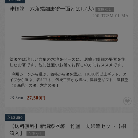
津軽塗 六角螺鈿唐塗一面とばし(大)
在庫なし
200-TGSM-01-MA
塗箸では珍しい六角の木地をベースに、唐塗と螺鈿の要素を施
したお箸です。他には無いお箸をお探しの方におススメです。
[ 利用シーンから選ぶ、価格から箸を選ぶ、10,000円以上ギフト、タ
イプから選ぶ、箸ギフト、伝統工芸から選ぶ、津軽塗ギフト、津軽塗
（青森県）の箸、六角の箸 ]
23.5cm
27,500
円
Natsuno
【送料無料】新潟漆器箸 竹塗 夫婦箸セット【桐
箱入】
在庫なし