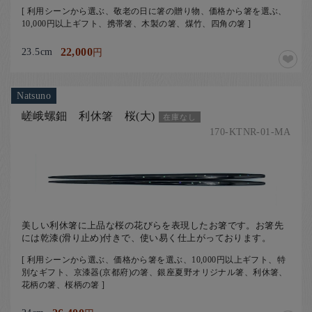
[ 利用シーンから選ぶ、敬老の日に箸の贈り物、価格から箸を選ぶ、
10,000円以上ギフト、携帯箸、木製の箸、煤竹、四角の箸 ]
23.5cm
22,000
円
Natsuno
嵯峨螺鈿 利休箸 桜(大)
在庫なし
170-KTNR-01-MA
美しい利休箸に上品な桜の花びらを表現したお箸です。お箸先
には乾漆(滑り止め)付きで、使い易く仕上がっております。
[ 利用シーンから選ぶ、価格から箸を選ぶ、10,000円以上ギフト、特
別なギフト、京漆器(京都府)の箸、銀座夏野オリジナル箸、利休箸、
花柄の箸、桜柄の箸 ]