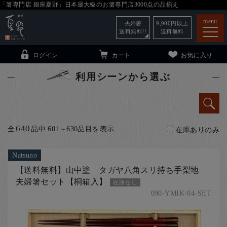
「箸専門店 銀座夏野」日本最大級のお箸専門店3000点の品揃え
menu
夫婦箸
9,900
円以上
送料無料!!
送料無料
ログイン
カート
お気に入り
利用シーンから選ぶ
箸
（贈答用・自宅用）
640
全
品中 601～630品目を表示
在庫ありのみ
子供和食器
（贈答用・自宅用）
銀座夏野・箸長
について
Natsuno
【送料無料】山中塗 タガヤ八角スリ持ち手梨地
小夏
について
こども和食器
夫婦箸セット【桐箱入】
在庫なし
ご利用ガイド
090-YMIK-04-SET
法人・飲食店のお客様