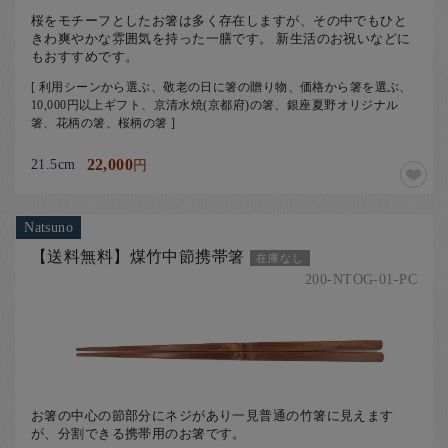
桜をモチーフとしたお箸は多く存在しますが、その中でもひと
きわ爽やかな雰囲気を持った一膳です。 新生活のお祝いなどに
もおすすめです。
[ 利用シーンから選ぶ、敬老の日に箸の贈り物、価格から箸を選ぶ、
10,000円以上ギフト、京清水焼(京都府)の箸、銀座夏野オリジナル
箸、花柄の箸、桜柄の箸 ]
21.5cm
22,000
円
Natsuno
【送料無料】煤竹中節携帯箸
在庫なし
200-NTOG-01-PC
お箸の中心の節部分にネジがあり一見普通の竹箸に見えます
が、分割できる携帯用のお箸です。