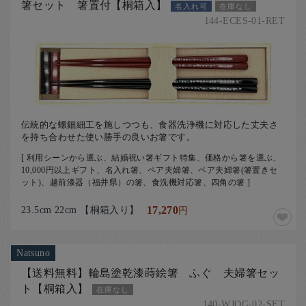
箸セット 箸置付【桐箱入】
名入れ可
在庫なし
144-ECES-01-RET
伝統的な螺鈿細工を施しつつも、食器洗浄機に対応した丈夫さ
を持ち合わせた使い勝手の良いお箸です。
[ 利用シーンから選ぶ、結婚祝い箸ギフト特集、価格から箸を選ぶ、
10,000円以上ギフト、名入れ箸、ペア夫婦箸、ペア夫婦箸(箸置きセ
ット)、越前漆器（福井県）の箸、食洗機対応箸、四角の箸 ]
23.5cm 22cm 【桐箱入り】
17,270
円
Natsuno
【送料無料】輪島塗乾漆蒔絵箸 ふぐ 夫婦箸セッ
ト【桐箱入】
在庫なし
140-WJOG-02-SET