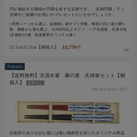
円が連続する模様が円満を表す七宝柄です。「夫婦円満」でご
夫婦やご結婚のお祝いのプレゼントにいかがでしょうか。
[ 利用シーンから選ぶ、結婚祝い箸ギフト特集、敬老の日に箸の贈り
物、価格から箸を選ぶ、10,000円以上ギフト、ペア夫婦箸、京清水焼
(京都府)の箸、銀座夏野オリジナル箸 ]
23.5cm21.5cm【桐箱入】
33,770
円
Natsuno
【送料無料】京清水箸 麻の葉 夫婦箸セット【桐
箱入】
在庫なし
240-KTSR-02-SET
伝統的でありながら他には無い独創性を持ったオリジナル商品