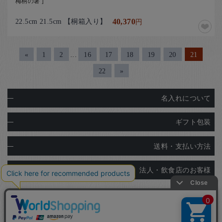
梅柄の箸 ]
22.5cm 21.5cm 【桐箱入り】
40,370
円
«
1
2
...
16
17
18
19
20
21
22
»
名入れについて
ギフト包装
送料・支払い方法
法人・飲食店のお客様