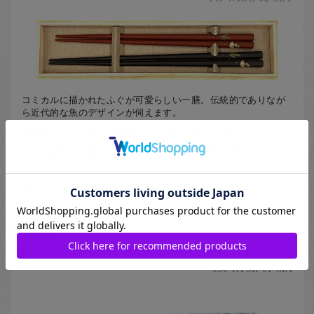
コミカルに描かれたふぐが可愛らしい一膳。伝統的でありなが
ら近代的な魚のデザインが伺えます。
[ 利用シーンから選ぶ、価格から箸を選ぶ、10,000円以上ギフト、タ
イプから選ぶ、箸ギフト、伝統工芸から選ぶ、輪島塗ギフト、ペア夫
婦箸、輪島塗（石川県）の箸 ]
23.5cm・22cm【桐箱入】
20,570
円
Natsuno
京清水箸 色絵桜（大）
在庫なし
150-KTSR-01-MA