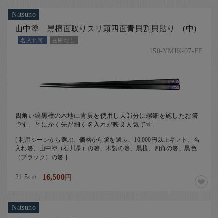
Natsuno
山中塗 黒檀面取りスリ頭四面青貝割貝貼り (中)
名入れ可
在庫なし
150-YMIK-07-FE
四角い縞黒檀の木地に青貝を使用し天部分に螺鈿を施したお箸
です。とにかく先が細く名入れが映え人気です。
[ 利用シーンから選ぶ、価格から箸を選ぶ、10,000円以上ギフト、名
入れ箸、山中塗（石川県）の箸、木製の箸、黒檀、四角の箸、黒色
（ブラック）の箸 ]
21.5cm
16,500
円
Natsuno