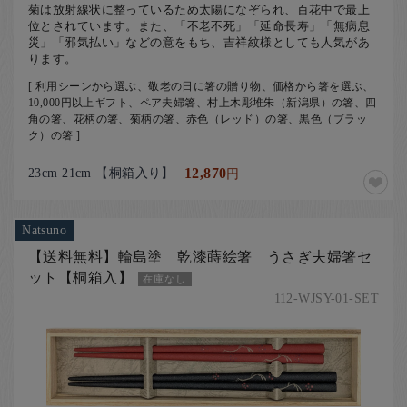
菊は放射線状に整っているため太陽になぞられ、百花中で最上
位とされています。また、「不老不死」「延命長寿」「無病息
災」「邪気払い」などの意をもち、吉祥紋様としても人気があ
ります。
[ 利用シーンから選ぶ、敬老の日に箸の贈り物、価格から箸を選ぶ、
10,000円以上ギフト、ペア夫婦箸、村上木彫堆朱（新潟県）の箸、四
角の箸、花柄の箸、菊柄の箸、赤色（レッド）の箸、黒色（ブラッ
ク）の箸 ]
23cm 21cm 【桐箱入り】
12,870
円
Natsuno
【送料無料】輪島塗 乾漆蒔絵箸 うさぎ夫婦箸セ
ット【桐箱入】
在庫なし
112-WJSY-01-SET