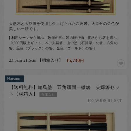
天然木と天然漆を使用し仕上げられた六角箸。天部分の金色が
美しい一膳です。
[ 利用シーンから選ぶ、敬老の日に箸の贈り物、価格から箸を選ぶ、
10,000円以上ギフト、ペア夫婦箸、山中塗（石川県）の箸、六角の
箸、黒色（ブラック）の箸、金色（ゴールド）の箸 ]
23.5cm 21.5cm 【桐箱入り】
15,730
円
Natsuno
【送料無料】輪島塗 五角頑固一徹箸 夫婦箸セッ
ト【桐箱入】
在庫なし
100-WJOS-01-SET