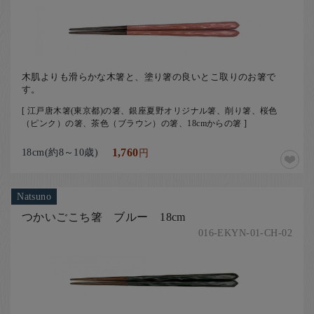
お客様の声
店舗紹介
お問い合わせ
木肌よりも滑らかな木箸と、塗り箸の良いとこ取りのお箸で
お知らせ
す。
箸ブログ
[ 江戸唐木箸(東京都)の箸、銀座夏野オリジナル箸、削り箸、桜色
（ピンク）の箸、茶色（ブラウン）の箸、18cmからの箸 ]
English
18cm(約8～10歳)
1,760
円
Natsuno
つかいごこち箸 ブルー 18cm
016-EKYN-01-CH-02