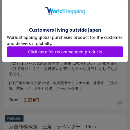
Natsuno
LG三角 紫 20cm
023-EKMS-04-CH
矯正箸にも多く使用される三角形をベースに、持ち手をキラキ
ラに仕上げた人気のお箸です。箸先は木地を活かした拭き漆仕
上げで滑りにくく、お箸使いが苦手な方やお弁当用としても人
気です。
[ 江戸唐木箸(東京都)の箸、銀座夏野オリジナル箸、携帯箸、三角の
箸、紫色（パープル）の箸、20cmからの箸 ]
20cm
2,530
円
Natsuno
京西陣模様箔 三角 ラベンダー 19cm