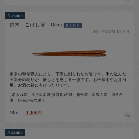
Natsuno
鉄木 こけし箸 18cm
名入れ可
030-EKMM-01-CH
東京の和竿職人により、丁寧に削られたお箸です。手の込んだ
天部分の削りが、優しさを感じる一膳です。お子様用やお弁当
用、お酒の肴にもぴったりです。
[ 名入れ箸、江戸唐木箸(東京都)の箸、携帯箸、木製の箸、四角の
箸、15cmからの箸 ]
18cm
3,300
円
Natsuno