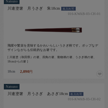
Natsuno
川連塗箸 月うさぎ 朱18cm
名入れ可
016-KWAB-03-CH-01
飛躍や繁栄を意味するかわいらしいうさぎ柄です。ポップなデ
ザインながらも伝統的なお箸です。
[ 川連塗（秋田県）の箸、四角の箸、動物柄の箸、うさぎ柄の箸、
18cmからの箸 ]
18cm
2,090
円
Natsuno
川連塗箸 月うさぎ あさぎ18cm
名入れ可
016-KWAB-03-CH-02