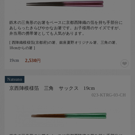
鉄木の三角形のお箸をベースに京都西陣織の箔を持ち手部分に
あしらったきらびやかなお箸です。お子様用のサイズですが、
弁当用の携帯箸としても人気があります。
[ 西陣織模様箔(京都府)の箸、銀座夏野オリジナル箸、三角の箸、
18cmからの箸 ]
19cm
2,530
円
Natsuno
京西陣模様箔 三角 サックス 19cm
023-KTRG-03-CH