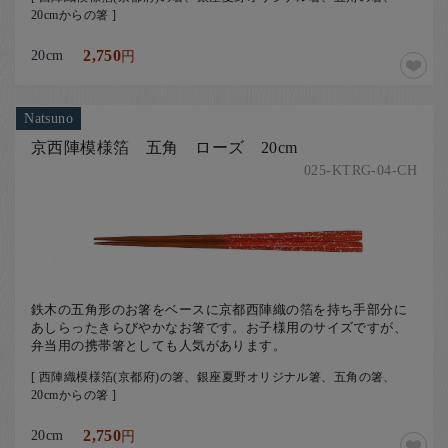
20cmからの箸 ]
20cm
2,750
円
Natsuno
京西陣模様箔 五角 ローズ 20cm
025-KTRG-04-CH
鉄木の五角形のお箸をベースに京都西陣織の箔を持ち手部分に
あしらったきらびやかなお箸です。お子様用のサイズですが、
弁当用の携帯箸としても人気があります。
[ 西陣織模様箔(京都府)の箸、銀座夏野オリジナル箸、五角の箸、
20cmからの箸 ]
20cm
2,750
円