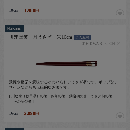
18cm
1,980
円
Natsuno
川連塗箸 月うさぎ 朱16cm
名入れ可
016-KWAB-02-CH-01
飛躍や繁栄を意味するかわいらしいうさぎ柄です。ポップなデ
ザインながらも伝統的なお箸です。
[ 川連塗（秋田県）の箸、四角の箸、動物柄の箸、うさぎ柄の箸、
15cmからの箸 ]
16cm
2,090
円