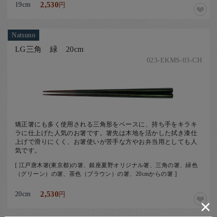
19cm
2,530
円
Natsuno
LG三角 緑 20cm
023-EKMS-03-CH
矯正箸にも多く使用される三角形をベースに、持ち手をキラキ
ラに仕上げた人気のお箸です。箸先は木地を活かした拭き漆仕
上げで滑りにくく、お箸使いが苦手な方やお弁当用としても人
気です。
[ 江戸唐木箸(東京都)の箸、銀座夏野オリジナル箸、三角の箸、緑色
（グリーン）の箸、茶色（ブラウン）の箸、20cmからの箸 ]
20cm
2,530
円