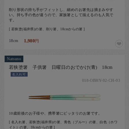
削り形状の持ち手がフィットし、細めのお箸先は摘まみやす
い。持ち手の色が違うので、家族箸として揃えるのも人気で
す。
[ 若狭塗(福井県)の箸、削り箸、18cmからの箸 ]
18cm
1,980
円
Natsuno
若狭塗箸 子供箸 日曜日のおでかけ(青) 18cm
名入れ可
018-OBHY-02-CH-03
10歳前後のお子様や、携帯箸にピッタリのお箸です。
[ 名入れ箸、若狭塗(福井県)の箸、青色（ブルー）の箸、白色（ホワ
イト）の箸、18cmからの箸 ]