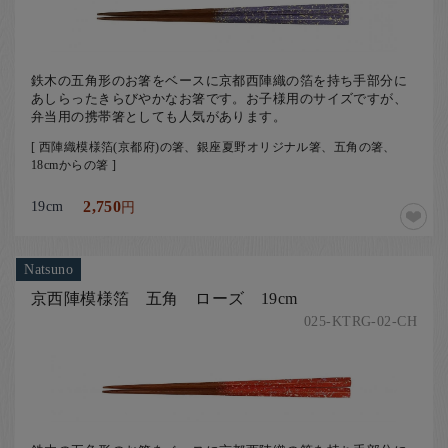
鉄木の五角形のお箸をベースに京都西陣織の箔を持ち手部分に
あしらったきらびやかなお箸です。お子様用のサイズですが、
弁当用の携帯箸としても人気があります。
[ 西陣織模様箔(京都府)の箸、銀座夏野オリジナル箸、五角の箸、
18cmからの箸 ]
19cm
2,750
円
Natsuno
京西陣模様箔 五角 ローズ 19cm
025-KTRG-02-CH