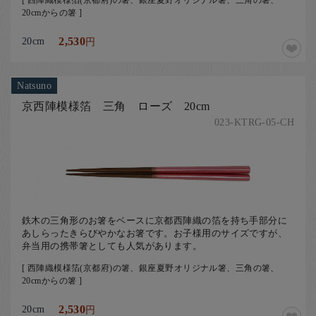
20cmからの箸 ]
20cm
2,530
円
Natsuno
京西陣模様箔 三角 ローズ 20cm
023-KTRG-05-CH
鉄木の三角形のお箸をベースに京都西陣織の箔を持ち手部分に
あしらったきらびやかなお箸です。お子様用のサイズですが、
弁当用の携帯箸としても人気があります。
[ 西陣織模様箔(京都府)の箸、銀座夏野オリジナル箸、三角の箸、
20cmからの箸 ]
20cm
2,530
円