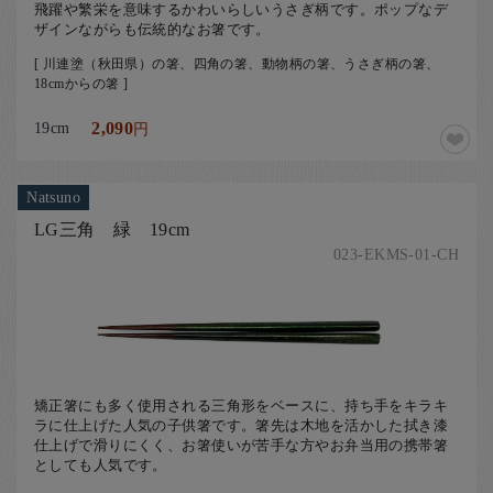
飛躍や繁栄を意味するかわいらしいうさぎ柄です。ポップなデ
ザインながらも伝統的なお箸です。
[ 川連塗（秋田県）の箸、四角の箸、動物柄の箸、うさぎ柄の箸、
18cmからの箸 ]
19cm
2,090
円
Natsuno
LG三角 緑 19cm
023-EKMS-01-CH
矯正箸にも多く使用される三角形をベースに、持ち手をキラキ
ラに仕上げた人気の子供箸です。箸先は木地を活かした拭き漆
仕上げで滑りにくく、お箸使いが苦手な方やお弁当用の携帯箸
としても人気です。