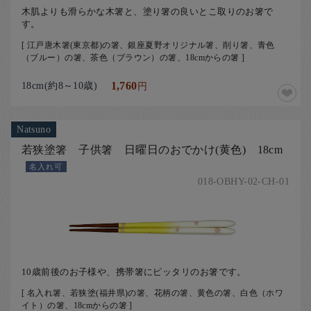
木肌よりも滑らかな木箸と、塗り箸の良いとこ取りのお箸で
す。
[ 江戸唐木箸(東京都)の箸、銀座夏野オリジナル箸、削り箸、青色
（ブルー）の箸、茶色（ブラウン）の箸、18cmからの箸 ]
18cm(約8～10歳)
1,760
円
Natsuno
若狭塗箸 子供箸 日曜日のおでかけ(黄色) 18cm
名入れ可
018-OBHY-02-CH-01
10歳前後のお子様や、携帯箸にピッタリのお箸です。
[ 名入れ箸、若狭塗(福井県)の箸、花柄の箸、黄色の箸、白色（ホワ
イト）の箸、18cmからの箸 ]