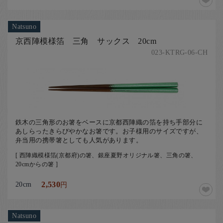
Natsuno
京西陣模様箔 三角 サックス 20cm
023-KTRG-06-CH
鉄木の三角形のお箸をベースに京都西陣織の箔を持ち手部分に
あしらったきらびやかなお箸です。お子様用のサイズですが、
弁当用の携帯箸としても人気があります。
[ 西陣織模様箔(京都府)の箸、銀座夏野オリジナル箸、三角の箸、
20cmからの箸 ]
20cm
2,530
円
Natsuno