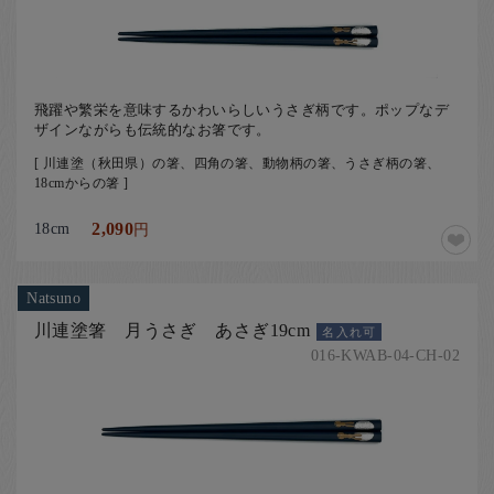
飛躍や繁栄を意味するかわいらしいうさぎ柄です。ポップなデ
ザインながらも伝統的なお箸です。
[ 川連塗（秋田県）の箸、四角の箸、動物柄の箸、うさぎ柄の箸、
18cmからの箸 ]
18cm
2,090
円
Natsuno
川連塗箸 月うさぎ あさぎ19cm
名入れ可
016-KWAB-04-CH-02