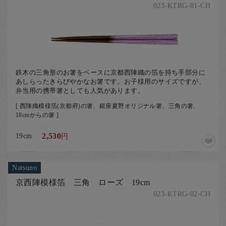
023-KTRG-01-CH
鉄木の三角形のお箸をベースに京都西陣織の箔を持ち手部分に
あしらったきらびやかなお箸です。お子様用のサイズですが、
弁当用の携帯箸としても人気があります。
[ 西陣織模様箔(京都府)の箸、銀座夏野オリジナル箸、三角の箸、
18cmからの箸 ]
19cm
2,530
円
Natsuno
京西陣模様箔 三角 ローズ 19cm
023-KTRG-02-CH