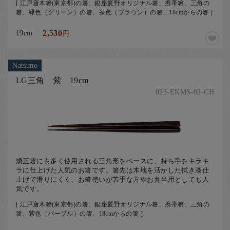
[ 江戸唐木箸(東京都)の箸、銀座夏野オリジナル箸、携帯箸、三角の
箸、緑色（グリーン）の箸、茶色（ブラウン）の箸、18cmからの箸 ]
19cm
2,530
円
Natsuno
LG三角 紫 19cm
023-EKMS-02-CH
矯正箸にも多く使用される三角形をベースに、持ち手をキラキ
ラに仕上げた人気のお箸です。箸先は木地を活かした拭き漆仕
上げで滑りにくく、お箸使いが苦手な方やお弁当用としても人
気です。
[ 江戸唐木箸(東京都)の箸、銀座夏野オリジナル箸、携帯箸、三角の
箸、紫色（パープル）の箸、18cmからの箸 ]