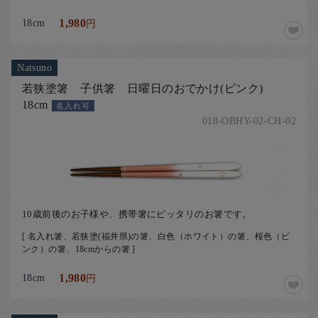
18cm
1,980
円
Natsuno
若狭塗箸 子供箸 日曜日のおでかけ(ピンク)
18cm
名入れ可
018-OBHY-02-CH-02
10歳前後のお子様や、携帯箸にピッタリのお箸です。
[ 名入れ箸、若狭塗(福井県)の箸、白色（ホワイト）の箸、桜色（ピ
ンク）の箸、18cmからの箸 ]
18cm
1,980
円