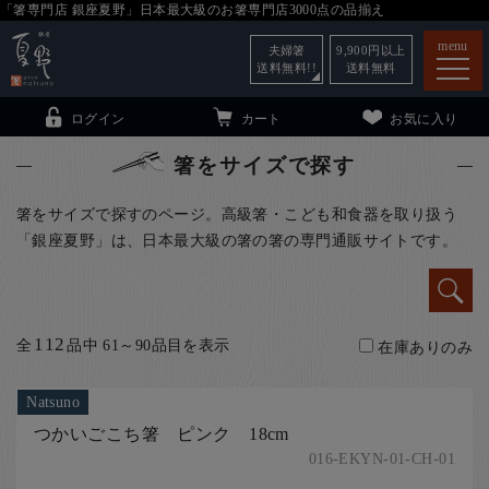
「箸専門店 銀座夏野」日本最大級のお箸専門店3000点の品揃え
menu
夫婦箸
9,900
円以上
送料無料!!
送料無料
ログイン
カート
お気に入り
箸をサイズで探す
箸をサイズで探すのページ。高級箸・こども和食器を取り扱う
「銀座夏野」は、日本最大級の箸の箸の専門通販サイトです。
箸
（贈答用・自宅用）
子供和食器
（贈答用・自宅用）
銀座夏野・箸長
について
112
全
品中 61～90品目を表示
在庫ありのみ
小夏
について
こども和食器
Natsuno
ご利用ガイド
つかいごこち箸 ピンク 18cm
法人・飲食店のお客様
016-EKYN-01-CH-01