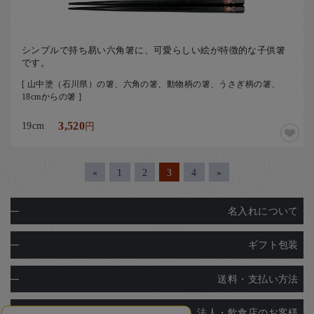
シンプルで持ち易い六角箸に、可愛らしい絵が特徴的な子供箸
です。
[ 山中塗（石川県）の箸、六角の箸、動物柄の箸、うさぎ柄の箸、
18cmからの箸 ]
19cm
3,520
円
«
1
2
3
4
»
名入れについて
ギフト包装
送料・支払い方法
法人・飲食店のお客様