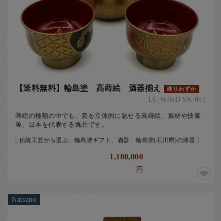
【送料無料】輪島塗 高蒔絵 酒器揃え
残りわずか
LC-WJKD-SK-001
蒔絵の種類の中でも、図を立体的に魅せる高蒔絵。素材や技量
等、日本を代表する逸品です。
[ 伝統工芸から選ぶ、輪島塗ギフト、酒器、輪島塗(石川県)の漆器 ]
1,100,000
円
Natsuno