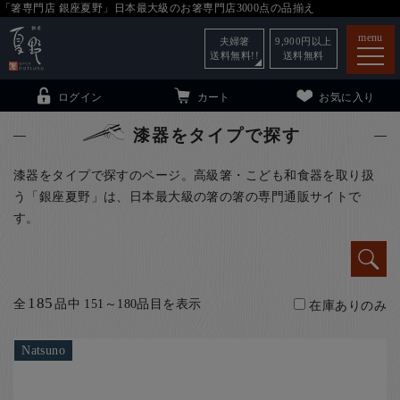
「箸専門店 銀座夏野」日本最大級のお箸専門店3000点の品揃え
menu
夫婦箸
9,900
円以上
送料無料!!
送料無料
ログイン
カート
お気に入り
漆器をタイプで探す
漆器をタイプで探すのページ。高級箸・こども和食器を取り扱
う「銀座夏野」は、日本最大級の箸の箸の専門通販サイトで
箸
（贈答用・自宅用）
す。
子供和食器
（贈答用・自宅用）
銀座夏野・箸長
について
185
全
品中 151～180品目を表示
小夏
について
在庫ありのみ
こども和食器
ご利用ガイド
Natsuno
法人・飲食店のお客様