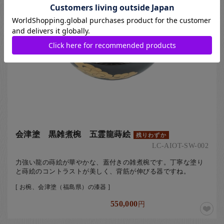
会津塗 黒雑煮椀 五霊龍蒔絵
残りわずか
LC-AIOT-SW-002
力強い龍の蒔絵が華やかな、蓋付きの雑煮椀です。丁寧な塗り
と蒔絵のコントラストが美しく、背筋が伸びる器ですね。
[ お椀、会津塗（福島県）の漆器 ]
550,000
円