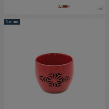
3,300
円
Natsuno