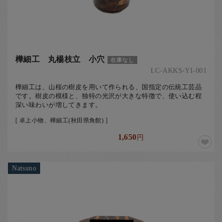
樺細工 丸楊枝立 小穴
在庫なし
LC-AKKS-YI-001
樺細工は、山桜の樹皮を用いて作られる、国指定の伝統工芸品
です。樹皮の模様と、独特の光沢が大きな特徴で、使い込む程
深い味わいが増してきます。
[ 卓上小物、樺細工(秋田県角館) ]
1,650
円
Natsuno