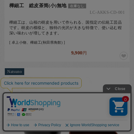
樺細工 総皮茶筒(小)無地
在庫なし
LC-AKKS-CD-001
樺細工は、山桜の樹皮を用いて作られる、国指定の伝統工芸品
です。樹皮の模様と、独特の光沢が大きな特徴で、使い込む程
深い味わいが増してきます。
[ 卓上小物、樺細工(秋田県角館) ]
9,900
円
Natsuno