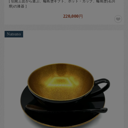
[ 伝統工芸から選ぶ、輪島塗ギフト、ポット・カップ、輪島塗(石川
県)の漆器 ]
220,000
円
Natsuno