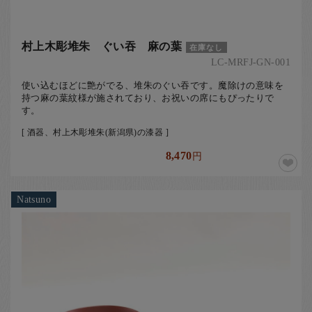
村上木彫堆朱 ぐい吞 麻の葉
在庫なし
LC-MRFJ-GN-001
使い込むほどに艶がでる、堆朱のぐい吞です。魔除けの意味を
持つ麻の葉紋様が施されており、お祝いの席にもぴったりで
す。
[ 酒器、村上木彫堆朱(新潟県)の漆器 ]
8,470
円
Natsuno