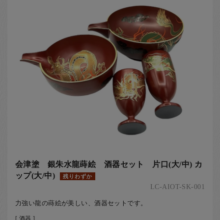
会津塗 銀朱水龍蒔絵 酒器セット 片口(大/中) カ
ップ(大/中)
残りわずか
LC-AIOT-SK-001
力強い龍の蒔絵が美しい、酒器セットです。
[ 酒器 ]