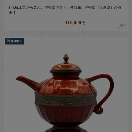
[ 伝統工芸から選ぶ、津軽塗ギフト、弁当箱、津軽塗（青森県）の漆
器 ]
110,000
円
Natsuno