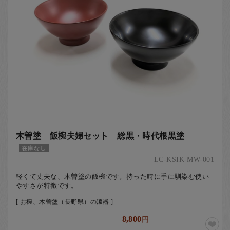
木曽塗 飯椀夫婦セット 総黒・時代根黒塗
在庫なし
LC-KSIK-MW-001
軽くて丈夫な、木曽塗の飯椀です。持った時に手に馴染む使い
やすさが特徴です。
[ お椀、木曽塗（長野県）の漆器 ]
8,800
円