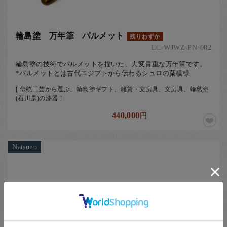
輪島塗 万年筆 パルメット
残りわずか
LC-WJWZ-PN-002
輪島塗の技術でパルメットを描いた、大変貴重な万年筆です。
*パルメットとは古代エジプトから伝わるシュロの葉模様
[ 伝統工芸から選ぶ、輪島塗ギフト、雑貨・文房具、文房具、輪島塗
(石川県)の漆器 ]
440,000
円
Natsuno