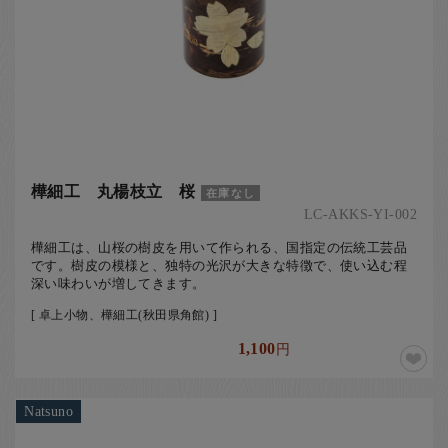
樺細工 丸楊枝立 桜
在庫なし
LC-AKKS-YI-002
樺細工は、山桜の樹皮を用いて作られる、国指定の伝統工芸品
です。樹皮の模様と、独特の光沢が大きな特徴で、使い込む程
深い味わいが増してきます。
[ 卓上小物、樺細工(秋田県角館) ]
1,100
円
Natsuno