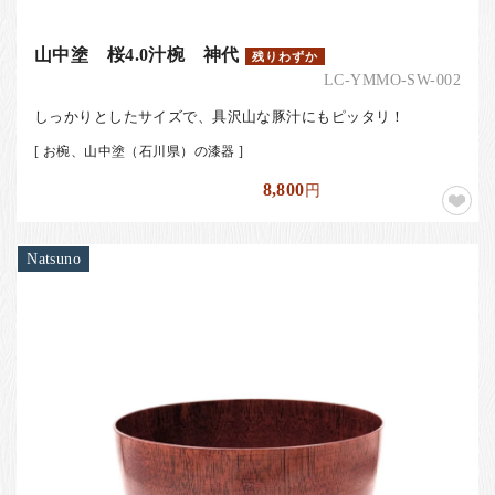
山中塗 桜4.0汁椀 神代
残りわずか
LC-YMMO-SW-002
しっかりとしたサイズで、具沢山な豚汁にもピッタリ！
[ お椀、山中塗（石川県）の漆器 ]
8,800
円
Natsuno