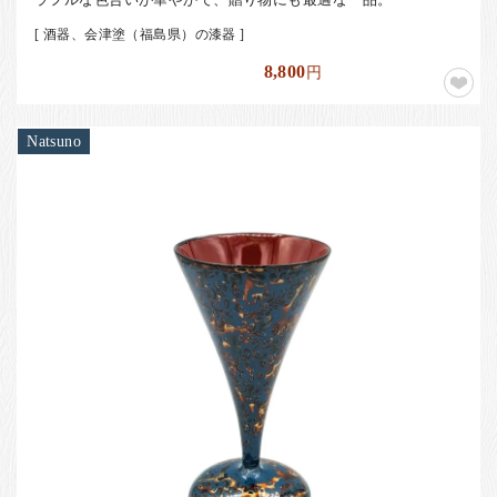
[ 酒器、会津塗（福島県）の漆器 ]
8,800
円
Natsuno