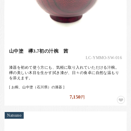
山中塗 欅3.7初の汁椀 茜
LC-YMMO-SW-016
漆器を初めて使う方にも、気軽に取り入れていただける汁椀。
欅の美しい木目を生かす拭き漆が、日々の食卓に自然な温もり
を添えます。
[ お椀、山中塗（石川県）の漆器 ]
7,150
円
Natsuno