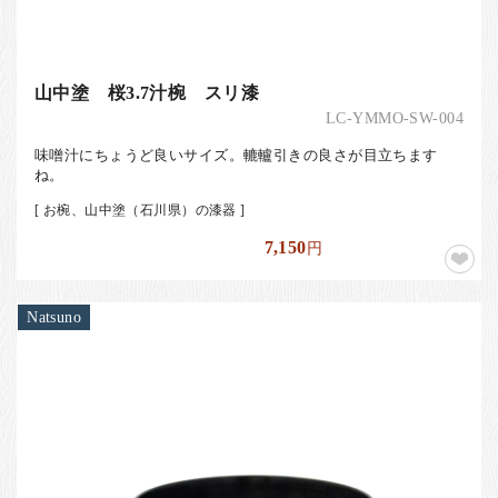
山中塗 桜3.7汁椀 スリ漆
LC-YMMO-SW-004
味噌汁にちょうど良いサイズ。轆轤引きの良さが目立ちます
ね。
[ お椀、山中塗（石川県）の漆器 ]
7,150
円
Natsuno