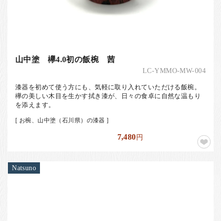
山中塗 欅4.0初の飯椀 茜
LC-YMMO-MW-004
漆器を初めて使う方にも、気軽に取り入れていただける飯椀。
欅の美しい木目を生かす拭き漆が、日々の食卓に自然な温もり
を添えます。
[ お椀、山中塗（石川県）の漆器 ]
7,480
円
Natsuno