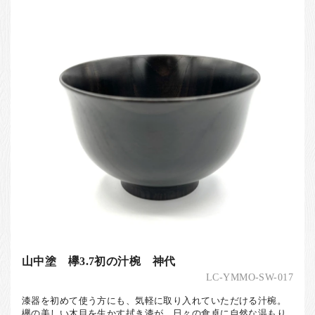
山中塗 欅3.7初の汁椀 神代
LC-YMMO-SW-017
漆器を初めて使う方にも、気軽に取り入れていただける汁椀。
欅の美しい木目を生かす拭き漆が、日々の食卓に自然な温もり