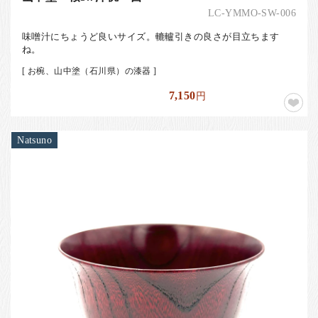
LC-YMMO-SW-006
味噌汁にちょうど良いサイズ。轆轤引きの良さが目立ちます
ね。
[ お椀、山中塗（石川県）の漆器 ]
7,150
円
Natsuno