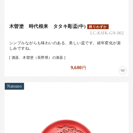
木曽塗 時代根来 タタキ彫盃(中)
残りわずか
LC-KSIK-GN-002
シンプルながらも味わいのある、美しい盃です。経年変化が楽
しみですね。
[ 酒器、木曽塗（長野県）の漆器 ]
9,680
円
Natsuno