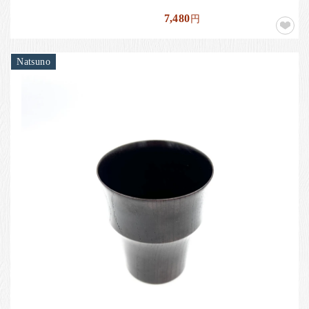
7,480
円
Natsuno