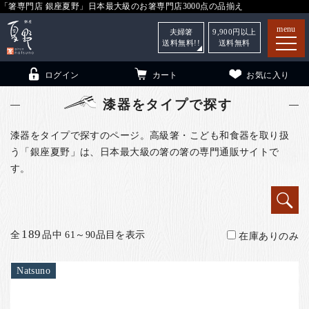
「箸専門店 銀座夏野」日本最大級のお箸専門店3000点の品揃え
menu
夫婦箸
9,900
円以上
送料無料!!
送料無料
ログイン
カート
お気に入り
漆器をタイプで探す
漆器をタイプで探すのページ。高級箸・こども和食器を取り扱
う「銀座夏野」は、日本最大級の箸の箸の専門通販サイトで
箸
（贈答用・自宅用）
す。
子供和食器
（贈答用・自宅用）
銀座夏野・箸長
について
189
全
品中 61～90品目を表示
小夏
について
在庫ありのみ
こども和食器
ご利用ガイド
Natsuno
法人・飲食店のお客様