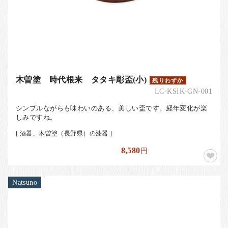
木曽塗 時代根来 タタキ彫盃(小)
残りわずか
LC-KSIK-GN-001
シンプルながらも味わいのある、美しい盃です。経年変化が楽
しみですね。
[ 酒器、木曽塗（長野県）の漆器 ]
8,580
円
Natsuno