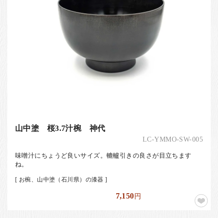
山中塗 桜3.7汁椀 神代
LC-YMMO-SW-005
味噌汁にちょうど良いサイズ。轆轤引きの良さが目立ちます
ね。
[ お椀、山中塗（石川県）の漆器 ]
7,150
円