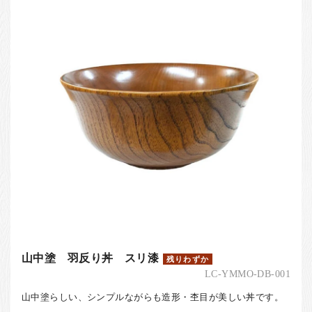
お客様の声
店舗紹介
お問い合わせ
お知らせ
箸ブログ
English
山中塗 羽反り丼 スリ漆
残りわずか
LC-YMMO-DB-001
山中塗らしい、シンプルながらも造形・杢目が美しい丼です。