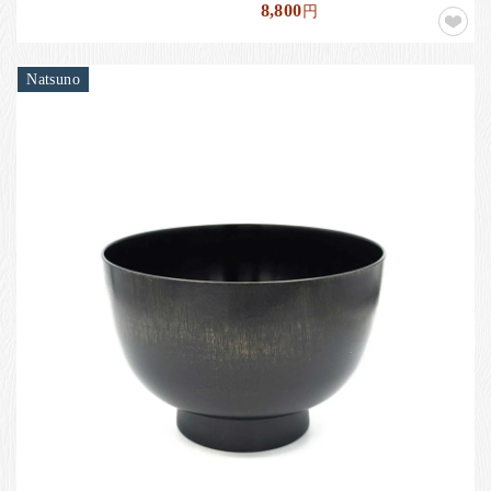
8,800
円
Natsuno