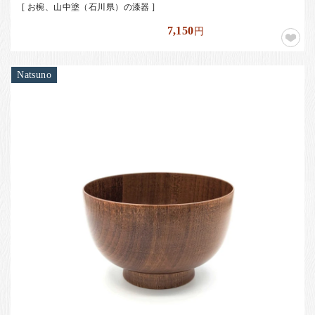
[ お椀、山中塗（石川県）の漆器 ]
7,150
円
Natsuno