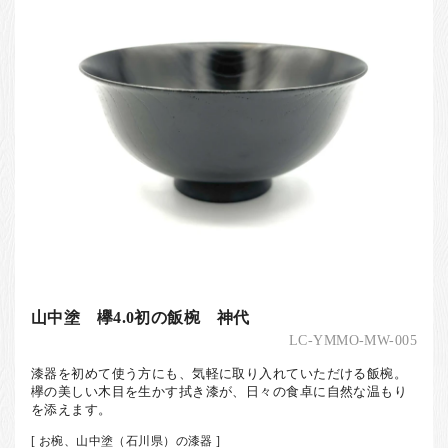
山中塗 欅4.0初の飯椀 神代
LC-YMMO-MW-005
漆器を初めて使う方にも、気軽に取り入れていただける飯椀。
欅の美しい木目を生かす拭き漆が、日々の食卓に自然な温もり
を添えます。
[ お椀、山中塗（石川県）の漆器 ]