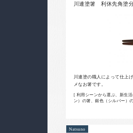
川連塗箸 利休先角塗分
川連塗の職人によって仕上
メなお箸です。
[ 利用シーンから選ぶ、新生
ン）の箸、銀色（シルバー）の
Natsuno