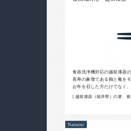
食器洗浄機対応の越前漆器
長寿の象徴である鶴と亀を
お年を召した方だけでなく
[ 越前漆器（福井県）の箸、
Natsuno