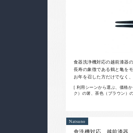
食器洗浄機対応の越前漆器
長寿の象徴である鶴と亀を
お年を召した方だけでなく
[ 利用シーンから選ぶ、価格
ク）の箸、茶色（ブラウン）の
Natsuno
食洗機対応 越前漆器