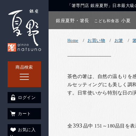
「箸専門店 銀座夏野」日本最大級の
銀座夏野・箸長
小夏
こども和食器
Home
お買い物
お箸
商品検索
茶色の箸は、自然の温もりを感
ルセッティングにも美しく調和
す。日常使いから特別な日の
ログイン
カート
393
全
品中 151～180品目を
お気に入