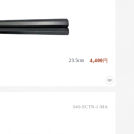
4,400
23.5cm
円
040-ECTN-1-MA