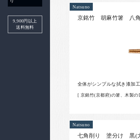
り
Natsuno
京銘竹 胡麻竹箸 八角
9,900
円以上
送料無料
全体がシンプルな拭き漆加
[ 京銘竹(京都府)の箸、木製
Natsuno
七角削り 塗分け 黒(大