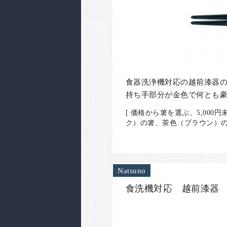
食器洗浄機対応の越前漆器
持ち手部分が金色で何とも
[ 価格から箸を選ぶ、5,0
ク）の箸、茶色（ブラウン）の
Natsuno
食洗機対応 越前漆器