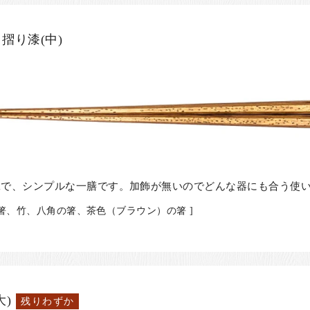
摺り漆(中)
工で、シンプルな一膳です。加飾が無いのでどんな器にも合う使
の箸、竹、八角の箸、茶色（ブラウン）の箸 ]
)
残りわずか