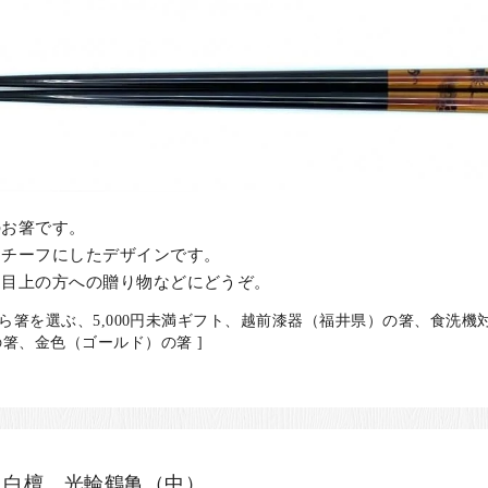
のお箸です。
モチーフにしたデザインです。
、目上の方への贈り物などにどうぞ。
から箸を選ぶ、5,000円未満ギフト、越前漆器（福井県）の箸、食洗
箸、金色（ゴールド）の箸 ]
 白檀 光輪鶴亀（中）