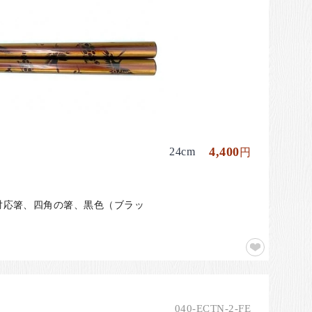
4,400
24cm
円
機対応箸、四角の箸、黒色（ブラッ
040-ECTN-2-FE