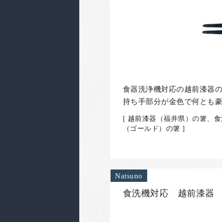
食器洗浄機対応の越前漆器
持ち手部分が金色で何とも
[ 越前漆器（福井県）の箸、
（ゴールド）の箸 ]
Natsuno
食洗機対応 越前漆器